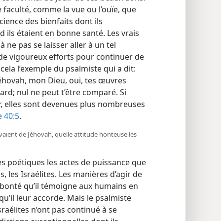
e faculté, comme la vue ou l’ouïe, que
ence des bienfaits dont ils
d ils étaient en bonne santé. Les vrais
ne pas se laisser aller à un tel
 de vigoureux efforts pour continuer de
ela l’exemple du psalmiste qui a dit:
Jéhovah, mon Dieu, oui, tes œuvres
rd; nul ne peut t’être comparé. Si
ler, elles sont devenues plus nombreuses
 40:5
.
evaient de Jéhovah, quelle attitude honteuse les
 poétiques les actes de puissance que
, les Israélites. Les manières d’agir de
a bonté qu’il témoigne aux humains en
qu’il leur accorde. Mais le psalmiste
sraélites n’ont pas continué à se