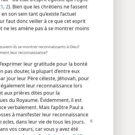
1, 2
). Bien que les chrétiens ne fassent
 en son sein tant qu’existe l’actuel
 leur faut donc veiller à ce que cet esprit
 et ne les amène pas à se montrer moins
peuvent-ils se montrer reconnaissants à Dieu?
lement leur reconnaissance?
d’exprimer leur gratitude pour la bonté
n pas douter, la plupart d’entre eux
par jour leur Père céleste, Jéhovah, pour
t également leur reconnaissance lors
t aux prières dites pour la
ques du Royaume. Évidemment, il est
nce verbalement. Mais l’apôtre Paul a
osses à manifester leur reconnaissance
n actes,
dans leur vie de tous les jours.
 dans vos cœurs, car vous y avez été