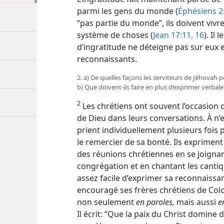
parmi les gens du monde (
Éphésiens 2:
“pas partie du monde”, ils doivent vivre
système de choses (
Jean 17:11,
16
). Il
d’ingratitude ne déteigne pas sur eux
reconnaissants.
2. a) De quelles façons les serviteurs de Jéhovah 
b) Que doivent-ils faire en plus d’exprimer verba
2
Les chrétiens ont souvent l’occasion 
de Dieu dans leurs conversations. À n’e
prient individuellement plusieurs fois 
le remercier de sa bonté. Ils exprimen
des réunions chrétiennes en se joignan
congrégation et en chantant les canti
assez facile d’exprimer sa reconnaissa
encouragé ses frères chrétiens de Col
non seulement
en paroles,
mais
aussi
e
Il écrit: “Que la paix du Christ domine