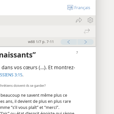
Français
w88 1/7 p. 7-11
naissants”
dans vos cœurs (...). Et montrez-
SIENS 3:15
.
hrétiens doivent-ils se garder?
st, beaucoup ne savent même plus ce
es ans, il devient de plus en plus rare
me “s’il vous plaît” et “merci”.
l’air” ou état d’esprit égoïste qui règne