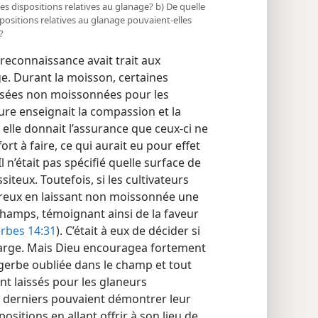
les dispositions relatives au glanage? b) De quelle
positions relatives au glanage pouvaient-elles
?
econnaissance avait trait aux
ge. Durant la moisson, certaines
ssées non moissonnées pour les
re enseignait la compassion et la
elle donnait l’assurance que ceux-ci ne
ort à faire, ce qui aurait eu pour effet
 Il n’était pas spécifié quelle surface de
iteux. Toutefois, si les cultivateurs
néreux en laissant non moissonnée une
 champs, témoignant ainsi de la faveur
rbes 14:31
). C’était à eux de décider si
 large. Mais Dieu encouragea fortement
gerbe oubliée dans le champ et tout
ent laissés pour les glaneurs
es derniers pouvaient démontrer leur
sitions en allant offrir à son lieu de