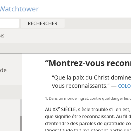
Watchtower
NS
“Montrez-vous recon
 de
“Que la paix du Christ domine 
vous reconnaissants.” —
COLOS
1. Dans un monde ingrat, contre quel danger les c
e
AU XX
SIÈCLE, siècle troublé s’il en e
que signifie être reconnaissant. Au fil d
d’entendre des paroles de gratitude com
L’ingratitude fait maintenant partie de “