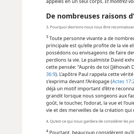
appelés en un seul corps.
Et montrez-vo
De nombreuses raisons d’
3. Pourquoi devrions-nous tous être reconnaissan
3
Toute personne vivante a de nombreus
principale est qu’elle profite de la vie
possédons ou envisageons de faire dev
perdions la vie. Le psalmiste David ex
cette pensée: “Auprès de toi [Jéhovah Die
36:9
). L’apôtre Paul rappela cette vérit
s’exprima devant l’Aréopage (
Actes 17:
déjà un motif important d’être reconna
grandit lorsque nous songeons aux fac
goût, le toucher, l’odorat, la vue et l’
vie et des merveilles de la création qu
4. Qu’est-ce qui nous gardera de considérer les j
4
Pourtant, beaucoup considèrent qu’il