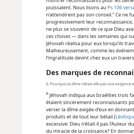
montrer reconnaissants pour les bénéd
jouissaient. Nous lisons au
Ps 106 vers
n’attendirent pas son conseil.” Ce ne f
progressivement leur reconnaissance, 
ne plus se souvenir de ce que Dieu avai
ces choses — dans les semaines qui su
Jéhovah réalisa pour eux lorsqu’ils tra
Malheureusement, comme les événemen
l’ingratitude devint chez eux un travers
Des marques de reconna
6. Pourquoi la dîme n’était-elle pas une exigence 
6
Jéhovah indiqua aux Israélites trois f
étaient sincèrement reconnaissants pour
verser la dîme exigée d’eux en donnant
produits et de tout leur bétail (
Lévitiqu
excessive: Dieu n’était-il pas l’Auteur du 
du miracle de la croissance? En donnant