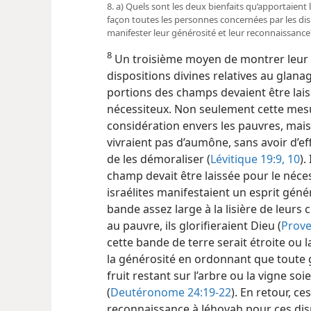
8. a) Quels sont les deux bienfaits qu’apportaient 
façon toutes les personnes concernées par les dis
manifester leur générosité et leur reconnaissance
8
Un troisième moyen de montrer leur r
dispositions divines relatives au glana
portions des champs devaient être lai
nécessiteux. Non seulement cette mesu
considération envers les pauvres, mais 
vivraient pas d’aumône, sans avoir d’eff
de les démoraliser (
Lévitique 19:9, 10
).
champ devait être laissée pour le nécess
israélites manifestaient un esprit gé
bande assez large à la lisière de leurs
au pauvre, ils glorifieraient Dieu (
Prove
cette bande de terre serait étroite ou
la générosité en ordonnant que toute 
fruit restant sur l’arbre ou la vigne soi
(
Deutéronome 24:19-22
). En retour, c
reconnaissance à Jéhovah pour ces dispo