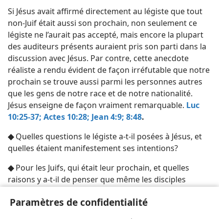
Si Jésus avait affirmé directement au légiste que tout
non-Juif était aussi son prochain, non seulement ce
légiste ne l’aurait pas accepté, mais encore la plupart
des auditeurs présents auraient pris son parti dans la
discussion avec Jésus. Par contre, cette anecdote
réaliste a rendu évident de façon irréfutable que notre
prochain se trouve aussi parmi les personnes autres
que les gens de notre race et de notre nationalité.
Jésus enseigne de façon vraiment remarquable.
Luc
10:25-37;
Actes 10:28;
Jean 4:9;
8:48
.
◆
Quelles questions le légiste a-t-il posées à Jésus, et
quelles étaient manifestement ses intentions?
◆
Pour les Juifs, qui était leur prochain, et quelles
raisons y a-t-il de penser que même les disciples
partageaient cette façon de voir?
Paramètres de confidentialité
◆
Comment Jésus fait-il comprendre le bon point de