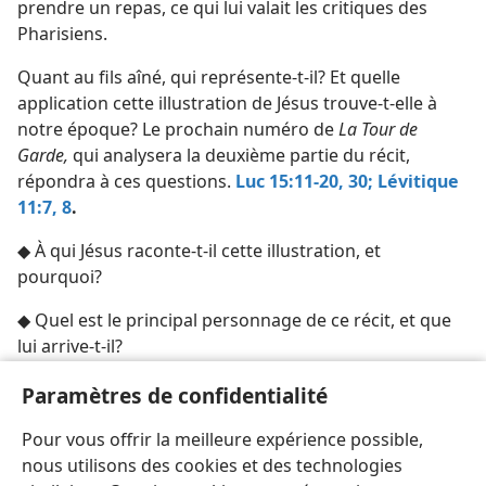
prendre un repas, ce qui lui valait les critiques des
Pharisiens.
Quant au fils aîné, qui représente-t-il? Et quelle
application cette illustration de Jésus trouve-t-elle à
notre époque? Le prochain numéro de
La Tour de
Garde,
qui analysera la deuxième partie du récit,
répondra à ces questions.
Luc 15:11-20,
30;
Lévitique
11:7, 8
.
◆ À qui Jésus raconte-t-il cette illustration, et
pourquoi?
◆ Quel est le principal personnage de ce récit, et que
lui arrive-t-il?
◆ Qui le père et le fils cadet représentent-ils?
Paramètres de confidentialité
◆ À quelles questions le prochain numéro de
La Tour
Pour vous offrir la meilleure expérience possible,
de Garde
répondra-t-il?
nous utilisons des cookies et des technologies