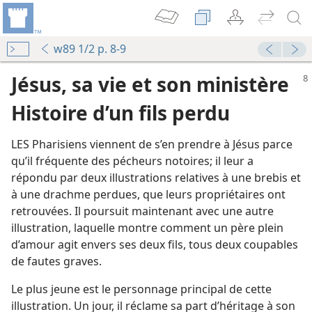
w89 1/2 p. 8-9
Jésus, sa vie et son ministère
Histoire d’un fils perdu
LES Pharisiens viennent de s’en prendre à Jésus parce
qu’il fréquente des pécheurs notoires; il leur a
répondu par deux illustrations relatives à une brebis et
à une drachme perdues, que leurs propriétaires ont
retrouvées. Il poursuit maintenant avec une autre
illustration, laquelle montre comment un père plein
d’amour agit envers ses deux fils, tous deux coupables
de fautes graves.
La Tour de Garde annonce le Royaume de Jéhovah 1965
Le plus jeune est le personnage principal de cette
illustration. Un jour, il réclame sa part d’héritage à son
La Tour de Garde annonce le Royaume de Jéhovah 1964