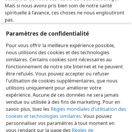
Mais si nous avons pris bien soin de notre santé
spirituelle à l’avance, ces choses ne nous engloutiront
pas.
N’oublions pas que Jéhovah est joyeux quand ses
Paramètres de confidentialité
adorateurs font preuve d’endurance. Réjouissons
Pour vous offrir la meilleure expérience possible,
donc son cœur en continuant à marcher dans la vérité.
nous utilisons des cookies et des technologies
similaires. Certains cookies sont nécessaires au
fonctionnement de notre site Internet et ne peuvent
être refusés. Vous pouvez accepter ou refuser
l'utilisation de cookies supplémentaires, que nous
Français
Partager
Préférences
utilisons uniquement pour améliorer votre
Copyright
© 2026 Watch Tower Bible and Tract Society of Pennsylvania
expérience. Aucune de ces données ne sera jamais
Conditions d’utilisation
Règles de confidentialité
Paramètres de confidentialité
Se connecter
JW.ORG
vendue ou utilisée à des fins de marketing. Pour en
savoir plus, lisez les
Règles mondiales d’utilisation des
cookies et technologies similaires
. Vous pouvez
personnaliser vos paramètres à tout moment en
vous rendant sur la page des
Règles de