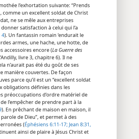
mothée l’exhortation suivante: “Prends
l, comme un excellent soldat de Christ
dat, ne se mêle aux entreprises
donner satisfaction à celui qui l’a
 4
). Un fantassin romain ‘endurait le
ourdes armes, une hache, une hotte, de
es accessoires encore (
La Guerre des
dilly, livre 3, chapitre 6). Il ne
cela n’aurait pas été du goût de ses
te manière couvertes. De façon
ves parce qu’il est un “excellent soldat
aux obligations définies dans les
des préoccupations d’ordre matériel de
 de l’empêcher de prendre part à la
9
). En prêchant de maison en maison, il
 la parole de Dieu”, et permet à des
 erronées (
Éphésiens 6:11-17;
Jean 8:31,
inuent ainsi de plaire à Jésus Christ et