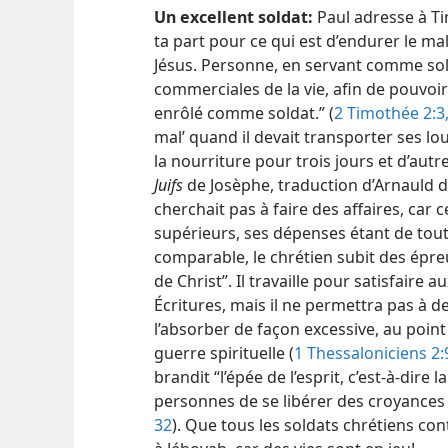
Un excellent soldat:
Paul adresse à Ti
ta part pour ce qui est d’endurer le ma
Jésus. Personne, en servant comme sol
commerciales de la vie, afin de pouvoir 
enrôlé comme soldat.” (
2 Timothée 2:3,
mal’ quand il devait transporter ses l
la nourriture pour trois jours et d’autr
Juifs
de Josèphe, traduction d’Arnauld d’An
cherchait pas à faire des affaires, car 
supérieurs, ses dépenses étant de tou
comparable, le chrétien subit des épreu
de Christ”. Il travaille pour satisfaire 
Écritures, mais il ne permettra pas à 
l’absorber de façon excessive, au point
guerre spirituelle (
1 Thessaloniciens 2:
brandit “l’épée de l’esprit, c’est-à-dire
personnes de se libérer des croyances
32
). Que tous les soldats chrétiens cont