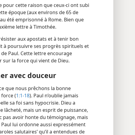
​ce pour cette raison que ceux-ci ont subi
ette époque (aux environs de 65 de
veau été emprisonné à Rome. Bien que
euxième lettre à Timothée.
résister aux apostats et à tenir bon
it à poursuivre ses progrès spirituels et
 de Paul. Cette lettre encourage
 sur la force qui vient de Dieu.
ner avec douceur
e que nous prêchons la bonne
force (
1:1-18
). Paul n’oublie jamais
elle sa foi sans hypocrisie. Dieu a
 lâcheté, mais un esprit de puissance,
nc pas avoir honte du témoignage, mais
. Paul lui ordonne aussi expressément
roles salutaires’ qu’il a entendues de