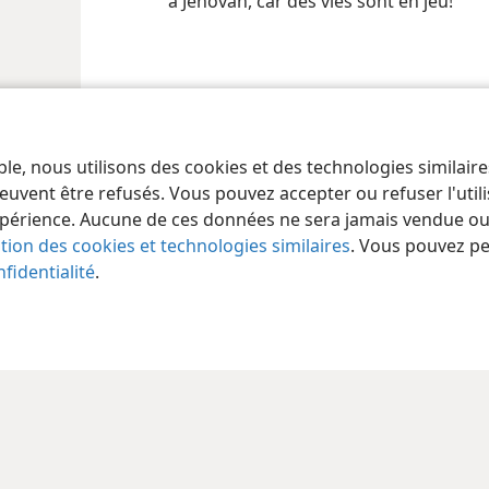
à Jéhovah, car des vies sont en jeu!
ble, nous utilisons des cookies et des technologies similair
euvent être refusés. Vous pouvez accepter ou refuser l'uti
périence. Aucune de ces données ne sera jamais vendue ou u
ation des cookies et technologies similaires
. Vous pouvez p
fidentialité
.
 of Pennsylvania
Conditions d’utilisation
Règles de confidentialité
Paramèt