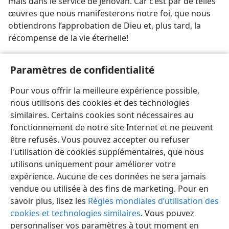
mais dans le service de Jéhovah. Car c’est par de telles
œuvres que nous manifesterons notre foi, que nous
obtiendrons l’approbation de Dieu et, plus tard, la
récompense de la vie éternelle!
[Illustration, page 28]
Paramètres de confidentialité
Un programme réaliste aide le chrétien à utiliser plus
Pour vous offrir la meilleure expérience possible,
sagement son temps.
nous utilisons des cookies et des technologies
similaires. Certains cookies sont nécessaires au
fonctionnement de notre site Internet et ne peuvent
être refusés. Vous pouvez accepter ou refuser
l'utilisation de cookies supplémentaires, que nous
utilisons uniquement pour améliorer votre
expérience. Aucune de ces données ne sera jamais
vendue ou utilisée à des fins de marketing. Pour en
savoir plus, lisez les
Règles mondiales d’utilisation des
cookies et technologies similaires
. Vous pouvez
personnaliser vos paramètres à tout moment en