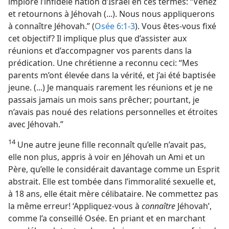
imploré l’infidèle nation d’Israël en ces termes: “Venez
et retournons à Jéhovah (...). Nous nous appliquerons
à connaître Jéhovah.” (
Osée 6:1-3
). Vous êtes-​vous fixé
cet objectif? Il implique plus que d’assister aux
réunions et d’accompagner vos parents dans la
prédication. Une chrétienne a reconnu ceci: “Mes
parents m’ont élevée dans la vérité, et j’ai été baptisée
jeune. (...) Je manquais rarement les réunions et je ne
passais jamais un mois sans prêcher; pourtant, je
n’avais pas noué des relations personnelles et étroites
avec Jéhovah.”
14
Une autre jeune fille reconnaît qu’elle n’avait pas,
elle non plus, appris à voir en Jéhovah un Ami et un
Père, qu’elle le considérait davantage comme un Esprit
abstrait. Elle est tombée dans l’immoralité sexuelle et,
à 18 ans, elle était mère célibataire. Ne commettez pas
la même erreur! ‘Appliquez-​vous à
connaître
Jéhovah’,
comme l’a conseillé Osée. En priant et en marchant