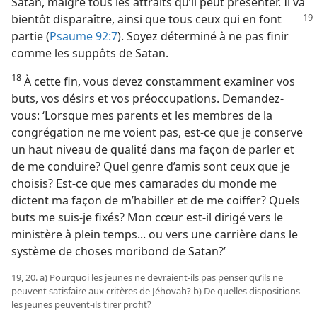
Satan, malgré tous les attraits qu’il peut présenter. Il va
bientôt disparaître, ainsi que tous ceux qui
en font
partie (
Psaume 92:7
). Soyez déterminé à ne pas finir
comme les suppôts de Satan.
18
À cette fin, vous devez constamment examiner vos
buts, vos désirs et vos préoccupations. Demandez-​
vous: ‘Lorsque mes parents et les membres de la
congrégation ne me voient pas, est-​ce que je conserve
un haut niveau de qualité dans ma façon de parler et
de me conduire? Quel genre d’amis sont ceux que je
choisis? Est-​ce que mes camarades du monde me
dictent ma façon de m’habiller et de me coiffer? Quels
buts me suis-​je fixés? Mon cœur est-​il dirigé vers le
ministère à plein temps... ou vers une carrière dans le
système de choses moribond de Satan?’
19, 20. a) Pourquoi les jeunes ne devraient-​ils pas penser qu’ils ne
peuvent satisfaire aux critères de Jéhovah? b) De quelles dispositions
les jeunes peuvent-​ils tirer profit?