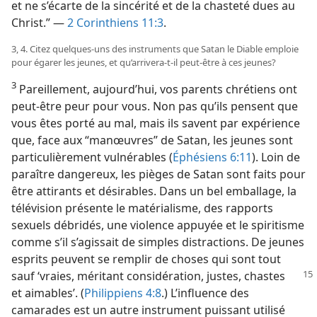
et ne s’écarte de la sincérité et de la chasteté dues au
Christ.” —
2 Corinthiens 11:3
.
3, 4. Citez quelques-uns des instruments que Satan le Diable emploie
pour égarer les jeunes, et qu’arrivera-​t-​il peut-être à ces jeunes?
3
Pareillement, aujourd’hui, vos parents chrétiens ont
peut-être peur pour vous. Non pas qu’ils pensent que
vous êtes porté au mal, mais ils savent par expérience
que, face aux “manœuvres” de Satan, les jeunes sont
particulièrement vulnérables (
Éphésiens 6:11
). Loin de
paraître dangereux, les pièges de Satan sont faits pour
être attirants et désirables. Dans un bel emballage, la
télévision présente le matérialisme, des rapports
sexuels débridés, une violence appuyée et le spiritisme
comme s’il s’agissait de simples distractions. De jeunes
esprits peuvent se remplir de choses qui sont tout
sauf ‘vraies, méritant considération,
justes, chastes
et aimables’. (
Philippiens 4:8
.) L’influence des
camarades est un autre instrument puissant utilisé