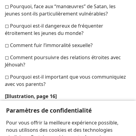
◻ Pourquoi, face aux “manœuvres” de Satan, les
jeunes sont-​ils particulièrement vulnérables?
◻ Pourquoi est-​il dangereux de fréquenter
étroitement les jeunes du monde?
◻ Comment fuir l’immoralité sexuelle?
◻ Comment poursuivre des relations étroites avec
Jéhovah?
◻ Pourquoi est-​il important que vous communiquiez
avec vos parents?
[Illustration, page 16]
Plutôt que de s’isoler, lors des fréquentations, il est
Paramètres de confidentialité
sage d’apprendre à se connaître en ayant des activités
Pour vous offrir la meilleure expérience possible,
telles que le patinage.
nous utilisons des cookies et des technologies