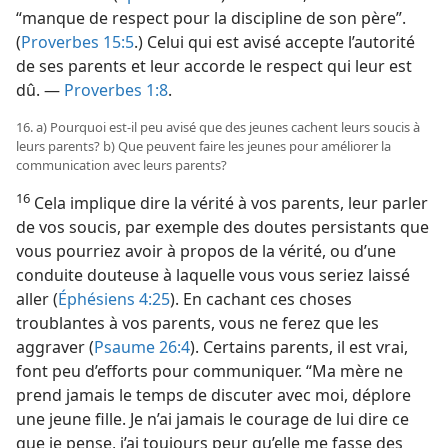
“manque de respect pour la discipline de son père”.
(
Proverbes 15:5
.) Celui qui est avisé accepte l’autorité
de ses parents et leur accorde le respect qui leur est
dû. —
Proverbes 1:8
.
16. a) Pourquoi est-​il peu avisé que des jeunes cachent leurs soucis à
leurs parents? b) Que peuvent faire les jeunes pour améliorer la
communication avec leurs parents?
16
Cela implique dire la vérité à vos parents, leur parler
de vos soucis, par exemple des doutes persistants que
vous pourriez avoir à propos de la vérité, ou d’une
conduite douteuse à laquelle vous vous seriez laissé
aller (
Éphésiens 4:25
). En cachant ces choses
troublantes à vos parents, vous ne ferez que les
aggraver (
Psaume 26:4
). Certains parents, il est vrai,
font peu d’efforts pour communiquer. “Ma mère ne
prend jamais le temps de discuter avec moi, déplore
une jeune fille. Je n’ai jamais le courage de lui dire ce
que je pense, j’ai toujours peur qu’elle me fasse des