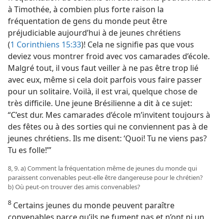
à Timothée, à combien plus forte raison la
fréquentation de gens du monde peut être
préjudiciable aujourd’hui à de jeunes chrétiens
(
1 Corinthiens 15:33
)! Cela ne signifie pas que vous
deviez vous montrer froid avec vos camarades d’école.
Malgré tout, il vous faut veiller à ne pas être trop lié
avec eux, même si cela doit parfois vous faire passer
pour un solitaire. Voilà, il est vrai, quelque chose de
très difficile. Une jeune Brésilienne a dit à ce sujet:
“C’est dur. Mes camarades d’école m’invitent toujours à
des fêtes ou à des sorties qui ne conviennent pas à de
jeunes chrétiens. Ils me disent: ‘Quoi! Tu ne viens pas?
Tu es folle!’”
8, 9. a) Comment la fréquentation même de jeunes du monde qui
paraissent convenables peut-​elle être dangereuse pour le chrétien?
b) Où peut-​on trouver des amis convenables?
8
Certains jeunes du monde peuvent paraître
convenables parce qu’ils ne fument pas et n’ont ni un