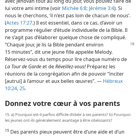
avec Jéhovah tout au long du jour, vous pouvez faire de
lui votre ami intime (voir
Michée 6:8;
Jérémie 3:4
). Si
nous le cherchons, ‘il n’est pas loin de chacun de nous’.
(
Actes 17:27
.) Il est essentiel, dans ce cas, d’avoir un
programme régulier d’étude individuelle de la Bible. Il
ne s’agit pas d’élaborer quelque chose de compliqué.
“Chaque jour, je
lis la Bible pendant environ
15 minutes”, dit une jeune fille appelée Melody.
Réservez-​vous du temps pour lire chaque numéro de
La Tour de Garde
et de
Réveillez-vous!
Préparez les
réunions de la congrégation afin de pouvoir “inciter
[autrui] à l’amour et aux belles œuvres”. —
Hébreux
10:24, 25
.
Donnez votre cœur à vos parents
15. a) Pourquoi est-​il parfois difficile d’obéir à ses parents? b) Pourquoi
les jeunes ont-​ils généralement avantage à être obéissants?
15
Des parents pieux peuvent être d’une aide et d’un