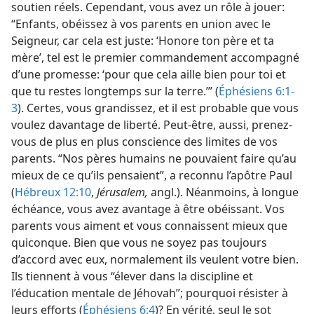
soutien réels. Cependant, vous avez un rôle à jouer:
“Enfants, obéissez à vos parents en union avec le
Seigneur, car cela est juste: ‘Honore ton père et ta
mère’, tel est le premier commandement accompagné
d’une promesse: ‘pour que cela aille bien pour toi et
que tu restes longtemps sur la terre.’” (
Éphésiens 6:1-
3
). Certes, vous grandissez, et il est probable que vous
voulez davantage de liberté. Peut-être, aussi, prenez-​
vous de plus en plus conscience des limites de vos
parents. “Nos pères humains ne pouvaient faire qu’au
mieux de ce qu’ils pensaient”, a reconnu l’apôtre Paul
(
Hébreux 12:10
,
Jérusalem,
angl.). Néanmoins, à longue
échéance, vous avez avantage à être obéissant. Vos
parents vous aiment et vous connaissent mieux que
quiconque. Bien que vous ne soyez pas toujours
d’accord avec eux, normalement ils veulent votre bien.
Ils tiennent à vous “élever dans la discipline et
l’éducation mentale de Jéhovah”; pourquoi résister à
leurs efforts (
Éphésiens 6:4
)? En vérité, seul le sot