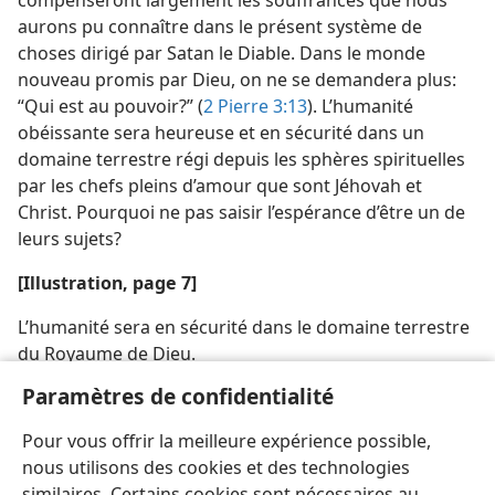
aurons pu connaître dans le présent système de
choses dirigé par Satan le Diable. Dans le monde
nouveau promis par Dieu, on ne se demandera plus:
“Qui est au pouvoir?” (
2 Pierre 3:13
). L’humanité
obéissante sera heureuse et en sécurité dans un
domaine terrestre régi depuis les sphères spirituelles
par les chefs pleins d’amour que sont Jéhovah et
Christ. Pourquoi ne pas saisir l’espérance d’être un de
leurs sujets?
[Illustration, page 7]
L’humanité sera en sécurité dans le domaine terrestre
du Royaume de Dieu.
Paramètres de confidentialité
[Crédit photographique, page 4]
Pour vous offrir la meilleure expérience possible,
photo NASA
nous utilisons des cookies et des technologies
similaires. Certains cookies sont nécessaires au