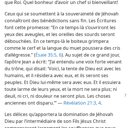
que Roi. Quel bonheur d’avoir un chef si bienveillant!
Ceux qui se soumettent à la souveraineté de Jéhovah
connaîtront des bénédictions sans fin. Les Écritures
font cette promesse: “En ce temps-​là s’ouvriront les
yeux des aveugles, et les oreilles des sourds seront
débouchées. En ce temps-​là le boiteux grimpera
comme le cerf et la langue du muet poussera des cris
d’allégresse.” (
Ésaïe 35:5, 6
). Au sujet de ce grand jour,
l’apôtre Jean a écrit: “J’ai entendu une voix forte venant
du trône, qui disait: ‘Voici, la tente de Dieu est avec les
humains, et il résidera avec eux, et ils seront ses
peuples. Et Dieu lui-​même sera avec eux. Et il essuiera
toute larme de leurs yeux, et la mort ne sera plus; ni
deuil, ni cri, ni douleur ne seront plus. Les choses
anciennes ont disparu.’” —
Révélation 21:3, 4
.
Les délices qu’apportera la domination de Jéhovah
Dieu par l’intermédiaire de son Fils Jésus Christ
compenseront largement les souffrances que nous