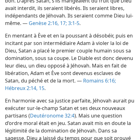
bon. D’après Satan, s’ils mangeaient du fruit que Dieu
avait interdit, ils seraient libérés. Ils seraient libres,
indépendants de Jéhovah. Ils seraient comme Dieu lui-​
même. —
Genèse 2:16, 17;
3:1-5
.
En mentant à Ève et en la poussant à désobéir, puis en
incitant par son intermédiaire Adam à violer la loi de
Dieu, Satan a placé le premier couple humain sous sa
domination, sous sa coupe. Le Diable est donc devenu
leur dieu, un dieu opposé à Jéhovah. Mais en fait de
libération, Adam et Ève sont devenus esclaves de
Satan, du péché et de la mort. —
Romains 6:16;
Hébreux 2:14, 15
.
En harmonie avec sa justice parfaite, Jéhovah aurait pu
exécuter sur-le-champ Satan et ses deux nouveaux
partisans (
Deutéronome 32:4
). Mais une question
d’ordre moral était en jeu. Satan avait mis en doute la
légitimité de la domination de Jéhovah. Dans sa
sagesse, Dieu a laissé du temps pour que soit prouvé