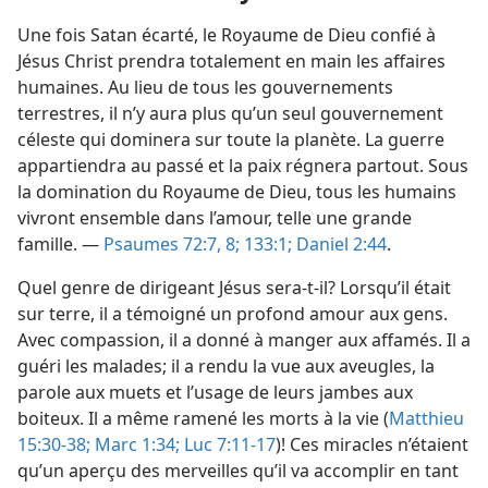
Une fois Satan écarté, le Royaume de Dieu confié à
Jésus Christ prendra totalement en main les affaires
humaines. Au lieu de tous les gouvernements
terrestres, il n’y aura plus qu’un seul gouvernement
céleste qui dominera sur toute la planète. La guerre
appartiendra au passé et la paix régnera partout. Sous
la domination du Royaume de Dieu, tous les humains
vivront ensemble dans l’amour, telle une grande
famille. —
Psaumes 72:7, 8;
133:1;
Daniel 2:44
.
Quel genre de dirigeant Jésus sera-​t-​il? Lorsqu’il était
sur terre, il a témoigné un profond amour aux gens.
Avec compassion, il a donné à manger aux affamés. Il a
guéri les malades; il a rendu la vue aux aveugles, la
parole aux muets et l’usage de leurs jambes aux
boiteux. Il a même ramené les morts à la vie (
Matthieu
15:30-38;
Marc 1:34;
Luc 7:11-17
)! Ces miracles n’étaient
qu’un aperçu des merveilles qu’il va accomplir en tant