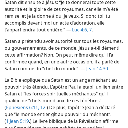
Satan dit ensuite à Jésus: “Je te donnerai toute cette
autorité et la gloire de ces royaumes, car elle m’a été
remise, et je la donne à qui je veux. Si donc toi, tu
accomplis devant moi un acte d’adoration, elle
t’appartiendra tout entière.” —
Luc 4:6, 7
.
Satan a prétendu avoir autorité sur tous les royaumes,
ou gouvernements, de ce monde. Jésus a-​t-​il démenti
cette affirmation? Non. On peut même dire qu’il l’a
confirmée quand, en une autre occasion, il a parlé de
Satan comme du “chef du monde”. —
Jean 14:30
.
La Bible explique que Satan est un ange méchant au
pouvoir très étendu. L’apôtre Paul a établi un lien entre
Satan et “les forces spirituelles méchantes” qu’il
qualifie de “chefs mondiaux de ces ténèbres”.
(
Éphésiens 6:11, 12
.) De plus, l’apôtre Jean a déclaré
que “le monde entier gît au pouvoir du méchant”.
(
1 Jean 5:19
.) Le livre biblique de la Révélation affirme