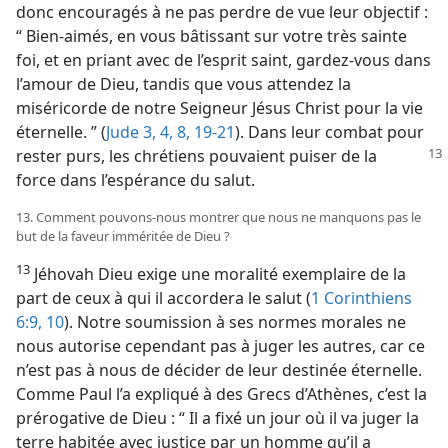
donc encouragés à ne pas perdre de vue leur objectif :
“ Bien-aimés, en vous bâtissant sur votre très sainte
foi, et en priant avec de l’esprit saint, gardez-​vous dans
l’amour de Dieu, tandis que vous attendez la
miséricorde de notre Seigneur Jésus Christ pour la vie
éternelle. ” (
Jude 3, 4,
8,
19-21
). Dans leur combat pour
rester
purs, les chrétiens pouvaient puiser de la
force dans l’espérance du salut.
13. Comment pouvons-​nous montrer que nous ne manquons pas le
but de la faveur imméritée de Dieu ?
13
Jéhovah Dieu exige une moralité exemplaire de la
part de ceux à qui il accordera le salut (
1 Corinthiens
6:9, 10
). Notre soumission à ses normes morales ne
nous autorise cependant pas à juger les autres, car ce
n’est pas à nous de décider de leur destinée éternelle.
Comme Paul l’a expliqué à des Grecs d’Athènes, c’est la
prérogative de Dieu : “ Il a fixé un jour où il va juger la
terre habitée avec justice par un homme qu’il a