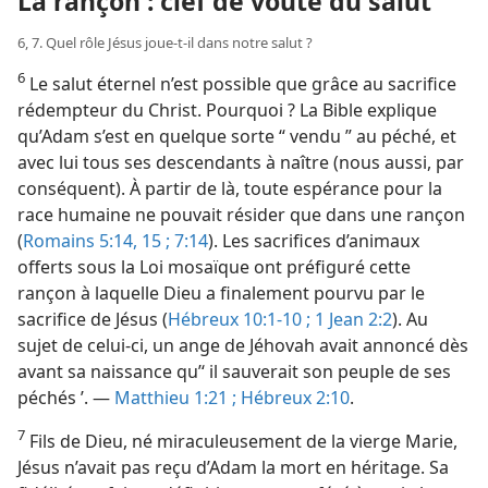
La rançon : clef de voûte du salut
6, 7. Quel rôle Jésus joue-​t-​il dans notre salut ?
6
Le salut éternel n’est possible que grâce au sacrifice
rédempteur du Christ. Pourquoi ? La Bible explique
qu’Adam s’est en quelque sorte “ vendu ” au péché, et
avec lui tous ses descendants à naître (nous aussi, par
conséquent). À partir de là, toute espérance pour la
race humaine ne pouvait résider que dans une rançon
(
Romains 5:14, 15 ;
7:14
). Les sacrifices d’animaux
offerts sous la Loi mosaïque ont préfiguré cette
rançon à laquelle Dieu a finalement pourvu par le
sacrifice de Jésus (
Hébreux 10:1-10 ;
1 Jean 2:2
). Au
sujet de celui-ci, un ange de Jéhovah avait annoncé dès
avant sa naissance qu’‘ il sauverait son peuple de ses
péchés ’. —
Matthieu 1:21 ;
Hébreux 2:10
.
7
Fils de Dieu, né miraculeusement de la vierge Marie,
Jésus n’avait pas reçu d’Adam la mort en héritage. Sa