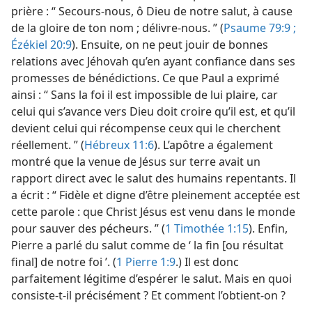
prière : “ Secours-​nous, ô Dieu de notre salut, à cause
de la gloire de ton nom ; délivre-​nous. ” (
Psaume 79:9 ;
Ézékiel 20:9
). Ensuite, on ne peut jouir de bonnes
relations avec Jéhovah qu’en ayant confiance dans ses
promesses de bénédictions. Ce que Paul a exprimé
ainsi : “ Sans la foi il est impossible de lui plaire, car
celui qui s’avance vers Dieu doit croire qu’il est, et qu’il
devient celui qui récompense ceux qui le cherchent
réellement. ” (
Hébreux 11:6
). L’apôtre a également
montré que la venue de Jésus sur terre avait un
rapport direct avec le salut des humains repentants. Il
a écrit : “ Fidèle et digne d’être pleinement acceptée est
cette parole : que Christ Jésus est venu dans le monde
pour sauver des pécheurs. ” (
1 Timothée 1:15
). Enfin,
Pierre a parlé du salut comme de ‘ la fin [ou résultat
final] de notre foi ’. (
1 Pierre 1:9
.) Il est donc
parfaitement légitime d’espérer le salut. Mais en quoi
consiste-​t-​il précisément ? Et comment l’obtient-​on ?