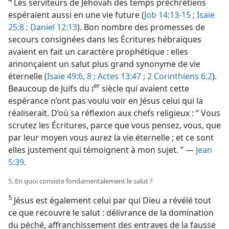
Les serviteurs de Jéhovah des temps préchrétiens
espéraient aussi en une vie future (
Job 14:13-15 ;
Isaïe
25:8 ;
Daniel 12:13
). Bon nombre des promesses de
secours consignées dans les Écritures hébraïques
avaient en fait un caractère prophétique : elles
annonçaient un salut plus grand synonyme de vie
éternelle (
Isaïe 49:6,
8 ;
Actes 13:47 ;
2 Corinthiens 6:2
).
er
Beaucoup de Juifs du
siècle qui avaient cette
I
espérance n’ont pas voulu voir en Jésus celui qui la
réaliserait. D’où sa réflexion aux chefs religieux : “ Vous
scrutez les Écritures, parce que vous pensez, vous, que
par leur moyen vous aurez la vie éternelle ; et ce sont
elles justement qui témoignent à mon sujet. ” —
Jean
5:39
.
5. En quoi consiste fondamentalement le salut ?
5
Jésus est également celui par qui Dieu a révélé tout
ce que recouvre le salut : délivrance de la domination
du péché, affranchissement des entraves de la fausse