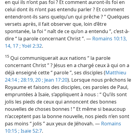
en qui ils n’ont pas foi ? Et comment auront-​ils foi en
celui dont ils n’ont pas entendu parler ? Et comment
entendront-​ils sans quelqu’un qui prêche ? ” Quelques
versets après, il fait observer que, loin d’être
spontanée, la foi “ naît de ce qu’on a entendu ”, c’est-à-
dire “ la parole concernant Christ ”. —
Romains 10:13,
14,
17 ;
Yoël 2:32
.
15
Qui communiquerait aux nations “ la parole
concernant Christ ” ? Jésus en a chargé ceux à qui on a
déjà enseigné cette “ parole ”, ses disciples (
Matthieu
24:14 ;
28:19, 20 ;
Jean 17:20
). Lorsque nous prêchons le
Royaume et faisons des disciples, ces paroles de Paul,
empruntées à Isaïe, s’appliquent à nous : “ Qu’ils sont
jolis les pieds de ceux qui annoncent des bonnes
nouvelles de choses bonnes ! ” Et même si beaucoup
n’acceptent pas la bonne nouvelle, nos pieds n’en sont
pas moins “ jolis ” aux yeux de Jéhovah. —
Romains
10:15 ;
Isaïe 52:7
.