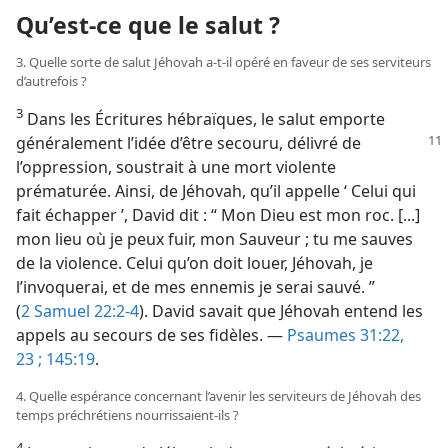
Qu’est-​ce que le salut ?
3. Quelle sorte de salut Jéhovah a-​t-​il opéré en faveur de ses serviteurs
d’autrefois ?
3
Dans les Écritures hébraïques, le salut emporte
généralement l’idée d’être
secouru, délivré de
l’oppression, soustrait à une mort violente
prématurée. Ainsi, de Jéhovah, qu’il appelle ‘ Celui qui
fait échapper ’, David dit : “ Mon Dieu est mon roc. [...]
mon lieu où je peux fuir, mon Sauveur ; tu me sauves
de la violence. Celui qu’on doit louer, Jéhovah, je
l’invoquerai, et de mes ennemis je serai sauvé. ”
(
2 Samuel 22:2-4
). David savait que Jéhovah entend les
appels au secours de ses fidèles. —
Psaumes 31:22,
23 ;
145:19
.
4. Quelle espérance concernant l’avenir les serviteurs de Jéhovah des
temps préchrétiens nourrissaient-​ils ?
4