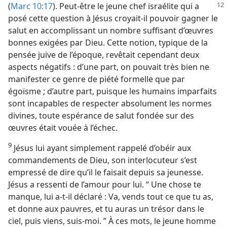
(
Marc 10:17
). Peut-être le jeune
chef israélite qui a
posé cette question à Jésus croyait-​il pouvoir gagner le
salut en accomplissant un nombre suffisant d’œuvres
bonnes exigées par Dieu. Cette notion, typique de la
pensée juive de l’époque, revêtait cependant deux
aspects négatifs : d’une part, on pouvait très bien ne
manifester ce genre de piété formelle que par
égoïsme ; d’autre part, puisque les humains imparfaits
sont incapables de respecter absolument les normes
divines, toute espérance de salut fondée sur des
œuvres était vouée à l’échec.
9
Jésus lui ayant simplement rappelé d’obéir aux
commandements de Dieu, son interlocuteur s’est
empressé de dire qu’il le faisait depuis sa jeunesse.
Jésus a ressenti de l’amour pour lui. “ Une chose te
manque, lui a-​t-​il déclaré : Va, vends tout ce que tu as,
et donne aux pauvres, et tu auras un trésor dans le
ciel, puis viens, suis-​moi. ” À ces mots, le jeune homme