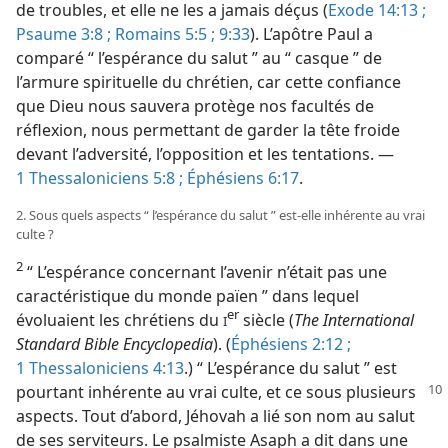
de troubles, et elle ne les a jamais déçus (
Exode 14:13 ;
Psaume 3:8 ;
Romains 5:5 ;
9:33
). L’apôtre Paul a
comparé “ l’espérance du salut ” au “ casque ” de
l’armure spirituelle du chrétien, car cette confiance
que Dieu nous sauvera protège nos facultés de
réflexion, nous permettant de garder la tête froide
devant l’adversité, l’opposition et les tentations. —
1 Thessaloniciens 5:8 ;
Éphésiens 6:17
.
2. Sous quels aspects “ l’espérance du salut ” est-​elle inhérente au vrai
culte ?
2
“ L’espérance concernant l’avenir n’était pas une
caractéristique du monde païen ” dans lequel
er
évoluaient les chrétiens du
siècle (
The International
I
Standard Bible Encyclopedia
). (
Éphésiens 2:12 ;
1 Thessaloniciens 4:13
.) “ L’espérance du salut ” est
pourtant inhérente
au vrai culte, et ce sous plusieurs
aspects. Tout d’abord, Jéhovah a lié son nom au salut
de ses serviteurs. Le psalmiste Asaph a dit dans une