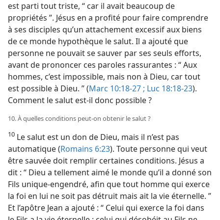
est parti tout triste, “ car il avait beaucoup de
propriétés ”. Jésus en a profité pour faire comprendre
à ses disciples qu’un attachement excessif aux biens
de ce monde hypothèque le salut. Il a ajouté que
personne ne pouvait se sauver par ses seuls efforts,
avant de prononcer ces paroles rassurantes : “ Aux
hommes, c’est impossible, mais non à Dieu, car tout
est possible à Dieu. ” (
Marc 10:18-27 ;
Luc 18:18-23
).
Comment le salut est-​il donc possible ?
10. À quelles conditions peut-​on obtenir le salut ?
10
Le salut est un don de Dieu, mais il n’est pas
automatique (
Romains 6:23
). Toute personne qui veut
être sauvée doit remplir certaines conditions. Jésus a
dit : “ Dieu a tellement aimé le monde qu’il a donné son
Fils unique-engendré, afin que tout homme qui exerce
la foi en lui ne soit pas détruit mais ait la vie éternelle. ”
Et l’apôtre Jean a ajouté : “ Celui qui exerce la foi dans
le Fils a la vie éternelle ; celui qui désobéit au Fils ne