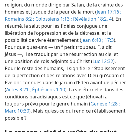
religion, du monde dirigé par Satan, de la crainte des
hommes et jusque de la peur de la mort (
Jean 17:16 ;
Romains 8:2 ;
Colossiens 1:13 ;
Révélation 18:2,
4
). En
résumé, le salut pour les fidèles conjugue une
libération de l’oppression et de la détresse, et la
possibilité de vivre éternellement (
Jean 6:40 ;
17:3
).
Pour quelques-uns — un “ petit troupeau ”, a dit
Jésus —, il se traduit par une résurrection au ciel et
une position de rois adjoints du Christ (
Luc 12:32
).
Pour le reste des humains, il signifie le rétablissement
de la perfection et des relations avec Dieu qu’Adam et
Ève ont connues dans le jardin d’Éden avant de pécher
(
Actes 3:21 ;
Éphésiens 1:10
). La vie éternelle dans des
conditions paradisiaques est ce que Jéhovah a
toujours prévu pour le genre humain (
Genèse 1:28 ;
Marc 10:30
). Mais qu’est-​ce qui rend ce rétablissement
possible ?