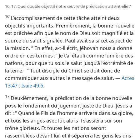
16, 17. Quel double objectif notre œuvre de prédication atteint-​elle ?
16
L’accomplissement de cette tâche atteint deux
objectifs importants. Premièrement, la bonne nouvelle
est prêchée afin que le nom de Dieu soit magnifié et la
source du salut signalée. Paul avait saisi cet aspect de
la mission. “ En effet, a-​t-​il écrit, Jéhovah nous a donné
ordre en ces termes : ‘ Je t’ai établi comme lumière des
nations, pour que tu sois le salut jusqu’à l’extrémité de
la terre. ’ ” Tout disciple du Christ se doit donc de
communiquer aux autres le message de salut. —
Actes
13:47 ;
Isaïe 49:6
.
17
Deuxièmement, la prédication de la bonne nouvelle
pose le fondement du jugement juste de Dieu. Jésus a
dit : “ Quand le Fils de l’homme arrivera dans sa gloire,
et tous les anges avec lui, alors il s’assiéra sur son
trône glorieux. Et toutes les nations seront
rassemblées devant lui, et il séparera les gens les uns