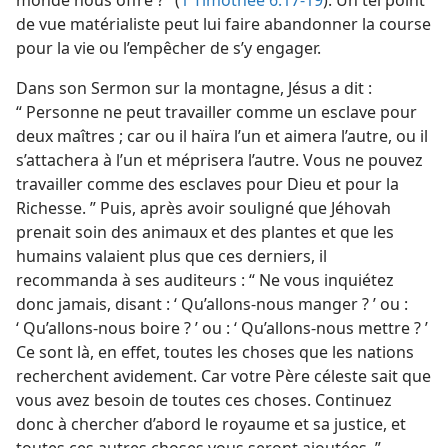
monde nous offre ? ’ (
1 Timothée 6:17-19
). Un tel point
de vue matérialiste peut lui faire abandonner la course
pour la vie ou l’empêcher de s’y engager.
Dans son Sermon sur la montagne, Jésus a dit :
“ Personne ne peut travailler comme un esclave pour
deux maîtres ; car ou il haïra l’un et aimera l’autre, ou il
s’attachera à l’un et méprisera l’autre. Vous ne pouvez
travailler comme des esclaves pour Dieu et pour la
Richesse. ” Puis, après avoir souligné que Jéhovah
prenait soin des animaux et des plantes et que les
humains valaient plus que ces derniers, il
recommanda à ses auditeurs : “ Ne vous inquiétez
donc jamais, disant : ‘ Qu’allons-​nous manger ? ’ ou :
‘ Qu’allons-​nous boire ? ’ ou : ‘ Qu’allons-​nous mettre ? ’
Ce sont là, en effet, toutes les choses que les nations
recherchent avidement. Car votre Père céleste sait que
vous avez besoin de toutes ces choses. Continuez
donc à chercher d’abord le royaume et sa justice, et