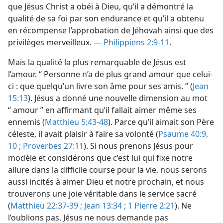
que Jésus Christ a obéi à Dieu, qu’il a démontré la
qualité de sa foi par son endurance et qu’il a obtenu
en récompense l’approbation de Jéhovah ainsi que des
privilèges merveilleux. —
Philippiens 2:9-11
.
Mais la qualité la plus remarquable de Jésus est
l’amour. “ Personne n’a de plus grand amour que celui-
ci : que quelqu’un livre son âme pour ses amis. ” (
Jean
15:13
). Jésus a donné une nouvelle dimension au mot
“ amour ” en affirmant qu’il fallait aimer même ses
ennemis (
Matthieu 5:43-48
). Parce qu’il aimait son Père
céleste, il avait plaisir à faire sa volonté (
Psaume 40:9,
10 ;
Proverbes 27:11
). Si nous prenons Jésus pour
modèle et considérons que c’est lui qui fixe notre
allure dans la difficile course pour la vie, nous serons
aussi incités à aimer Dieu et notre prochain, et nous
trouverons une joie véritable dans le service sacré
(
Matthieu 22:37-39 ;
Jean 13:34 ;
1 Pierre 2:21
). Ne
l’oublions pas, Jésus ne nous demande pas