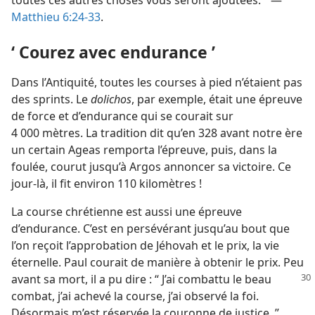
toutes ces autres choses vous seront ajoutées. ” —
Matthieu 6:24-33
.
‘ Courez avec endurance ’
Dans l’Antiquité, toutes les courses à pied n’étaient pas
des sprints. Le
dolichos
, par exemple, était une épreuve
de force et d’endurance qui se courait sur
4 000 mètres. La tradition dit qu’en 328 avant notre ère
un certain Ageas remporta l’épreuve, puis, dans la
foulée, courut jusqu’à Argos annoncer sa victoire. Ce
jour-​là, il fit environ 110 kilomètres !
La course chrétienne est aussi une épreuve
d’endurance. C’est en persévérant jusqu’au bout que
l’on reçoit l’approbation de Jéhovah et le prix, la vie
éternelle. Paul courait de manière à obtenir le prix. Peu
avant sa mort, il a
pu dire : “ J’ai combattu le beau
combat, j’ai achevé la course, j’ai observé la foi.
Désormais m’est réservée la couronne de justice. ”