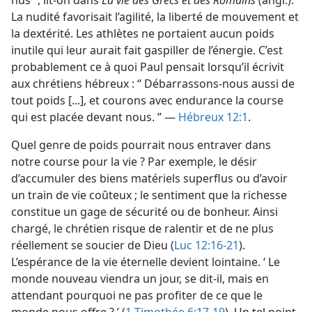
nus ”, lit-​on dans
La vie des Grecs et des Romains
(angl.).
La nudité favorisait l’agilité, la liberté de mouvement et
la dextérité. Les athlètes ne portaient aucun poids
inutile qui leur aurait fait gaspiller de l’énergie. C’est
probablement ce à quoi Paul pensait lorsqu’il écrivit
aux chrétiens hébreux : “ Débarrassons-​nous aussi de
tout poids [...], et courons avec endurance la course
qui est placée devant nous. ” —
Hébreux 12:1
.
Quel genre de poids pourrait nous entraver dans
notre course pour la vie ? Par exemple, le désir
d’accumuler des biens matériels superflus ou d’avoir
un train de vie coûteux ; le sentiment que la richesse
constitue un gage de sécurité ou de bonheur. Ainsi
chargé, le chrétien risque de ralentir et de ne plus
réellement se soucier de Dieu (
Luc 12:16-21
).
L’espérance de la vie éternelle devient lointaine. ‘ Le
monde nouveau viendra un jour, se dit-​il, mais en
attendant pourquoi ne pas profiter de ce que le