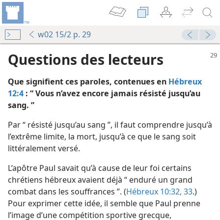
w02 15/2 p. 29
Questions des lecteurs
Que signifient ces paroles, contenues en
Hébreux
12:4
: “ Vous n’avez encore jamais résisté jusqu’au
sang. ”
Par “ résisté jusqu’au sang ”, il faut comprendre jusqu’à
 !
l’extrême limite, la mort, jusqu’à ce que le sang soit
La Tour de Garde annonce le Royaume de Jéhovah 1998
littéralement versé.
posée
L’apôtre Paul savait qu’à cause de leur foi certains
La Tour de Garde annonce le Royaume de Jéhovah 1983
chrétiens hébreux avaient déjà “ enduré un grand
combat dans les souffrances ”. (
Hébreux 10:32, 33
.)
Pour exprimer cette idée, il semble que Paul prenne
h prend plaisir
l’image d’une compétition sportive grecque,
La Tour de Garde annonce le Royaume de Jéhovah 1989