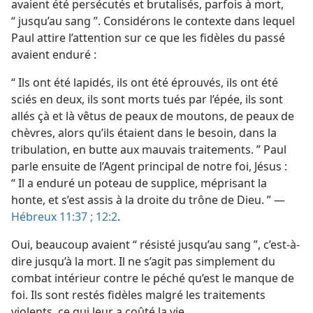
avaient été persécutés et brutalisés, parfois à mort,
“ jusqu’au sang ”. Considérons le contexte dans lequel
Paul attire l’attention sur ce que les fidèles du passé
avaient enduré :
“ Ils ont été lapidés, ils ont été éprouvés, ils ont été
sciés en deux, ils sont morts tués par l’épée, ils sont
allés çà et là vêtus de peaux de moutons, de peaux de
chèvres, alors qu’ils étaient dans le besoin, dans la
tribulation, en butte aux mauvais traitements. ” Paul
parle ensuite de l’Agent principal de notre foi, Jésus :
“ Il a enduré un poteau de supplice, méprisant la
honte, et s’est assis à la droite du trône de Dieu. ” —
Hébreux 11:37 ;
12:2
.
Oui, beaucoup avaient “ résisté jusqu’au sang ”, c’est-à-
dire jusqu’à la mort. Il ne s’agit pas simplement du
combat intérieur contre le péché qu’est le manque de
foi. Ils sont restés fidèles malgré les traitements
violents, ce qui leur a coûté la vie.