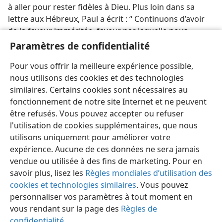
à aller pour rester fidèles à Dieu. Plus loin dans sa
lettre aux Hébreux, Paul a écrit : “ Continuons d’avoir
de la faveur imméritée, faveur par laquelle nous
pouvons offrir à Dieu un service sacré d’une manière
Paramètres de confidentialité
qui lui soit agréable, avec crainte de Dieu et effroi. ” —
Pour vous offrir la meilleure expérience possible,
Hébreux 12:28
.
nous utilisons des cookies et des technologies
similaires. Certains cookies sont nécessaires au
fonctionnement de notre site Internet et ne peuvent
être refusés. Vous pouvez accepter ou refuser
l'utilisation de cookies supplémentaires, que nous
Français
Partager
Préférences
utilisons uniquement pour améliorer votre
Copyright
© 2026 Watch Tower Bible and Tract Society of Pennsylvania
expérience. Aucune de ces données ne sera jamais
Conditions d’utilisation
Règles de confidentialité
Paramètres de confidentialité
Se connecter
JW.ORG
vendue ou utilisée à des fins de marketing. Pour en
savoir plus, lisez les
Règles mondiales d’utilisation des
cookies et technologies similaires
. Vous pouvez
personnaliser vos paramètres à tout moment en
vous rendant sur la page des
Règles de
confidentialité
.