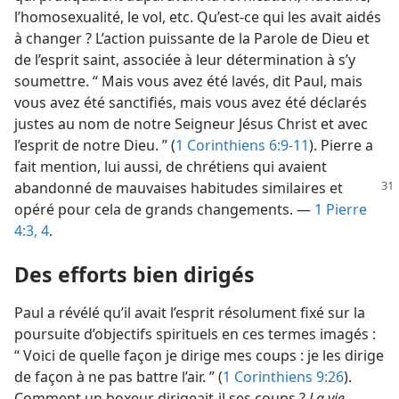
l’homosexualité, le vol, etc. Qu’est-ce qui les avait aidés
à changer ? L’action puissante de la Parole de Dieu et
de l’esprit saint, associée à leur détermination à s’y
soumettre. “ Mais vous avez été lavés, dit Paul, mais
vous avez été sanctifiés, mais vous avez été déclarés
justes au nom de notre Seigneur Jésus Christ et avec
l’esprit de notre Dieu. ” (
1 Corinthiens 6:9-11
). Pierre a
fait mention, lui aussi, de chrétiens qui avaient
abandonné de mauvaises habitudes
similaires et
opéré pour cela de grands changements. —
1 Pierre
4:3, 4
.
Des efforts bien dirigés
Paul a révélé qu’il avait l’esprit résolument fixé sur la
poursuite d’objectifs spirituels en ces termes imagés :
“ Voici de quelle façon je dirige mes coups : je les dirige
de façon à ne pas battre l’air. ” (
1 Corinthiens 9:26
).
Comment un boxeur dirigeait-il ses coups ?
La vie