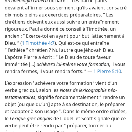
Archaeologia Graeca
déclare : “ Les participants
devaient affirmer sous serment qu’ils avaient consacré
dix mois pleins aux exercices préparatoires. ” Les
chrétiens doivent eux aussi suivre un entraînement
rigoureux. Paul a donné ce conseil à Timothée, un
ancien : “ Exerce-toi en ayant pour but l’attachement à
Dieu. ” (
1 Timothée 4:7
). Qui est-ce qui entraîne
“ l’athlète ” chrétien ? Nul autre que Jéhovah Dieu.
L’apôtre Pierre a écrit : “ Le Dieu de toute faveur
imméritée [...]
achèvera lui-même votre formation
, il vous
rendra fermes, il vous rendra forts. ” —
1 Pierre 5:10
.
L’expression ‘ achèvera votre formation ’ vient d’un
verbe grec qui, selon les
Notes de lexicographie néo-
testamentaires
, signifie fondamentalement “ rendre un
objet [ou quelqu’un] apte à sa destination, le préparer
et l’adapter à son usage ”. Dans le même ordre d’idées,
le
Lexique grec-anglais
de Liddell et Scott signale que ce
verbe peut être rendu par “ préparer, former ou