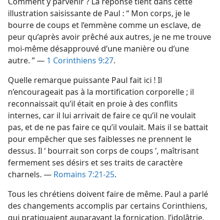
Comment y parvenir ? La réponse tient dans cette
illustration saisissante de Paul : “ Mon corps, je le
bourre de coups et l’emmène comme un esclave, de
peur qu’après avoir prêché aux autres, je ne me trouve
moi-même désapprouvé d’une manière ou d’une
autre. ” —
1 Corinthiens 9:27
.
Quelle remarque puissante Paul fait ici ! Il
n’encourageait pas à la mortification corporelle ; il
reconnaissait qu’il était en proie à des conflits
internes, car il lui arrivait de faire ce qu’il ne voulait
pas, et de ne pas faire ce qu’il voulait. Mais il se battait
pour empêcher que ses faiblesses ne prennent le
dessus. Il ‘ bourrait son corps de coups ’, maîtrisant
fermement ses désirs et ses traits de caractère
charnels. —
Romains 7:21-25
.
Tous les chrétiens doivent faire de même. Paul a parlé
des changements accomplis par certains Corinthiens,
qui pratiquaient auparavant la fornication, l’idolâtrie,