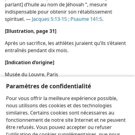
parlant] d’huile au nom de Jéhovah ”, mesure
indispensable pour obtenir son rétablissement
spirituel. —
Jacques 5:13-15 ;
Psaume 141:5
.
[Illustration, page 31]
Après un sacrifice, les athlètes juraient qu’ils s’étaient
entraînés pendant dix mois.
[Indication d’origine]
Musée du Louvre, Paris
Paramètres de confidentialité
[Crédit photographique, page 29]
Pour vous offrir la meilleure expérience possible,
Copyright British Museum
nous utilisons des cookies et des technologies
similaires. Certains cookies sont nécessaires au
fonctionnement de notre site Internet et ne peuvent
être refusés. Vous pouvez accepter ou refuser
l'utilisation de cookies supplémentaires, que nous