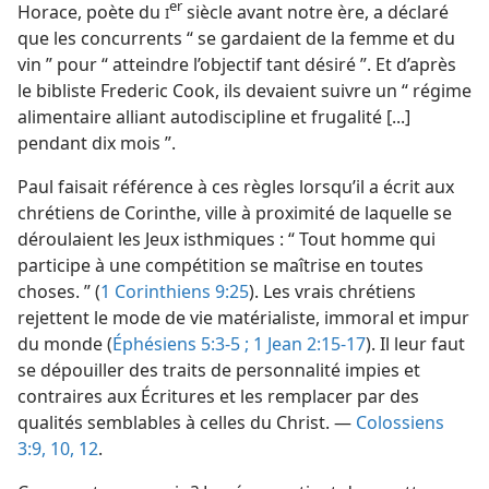
er
Horace, poète du
siècle avant notre ère, a déclaré
I
que les concurrents “ se gardaient de la femme et du
vin ” pour “ atteindre l’objectif tant désiré ”. Et d’après
le bibliste Frederic Cook, ils devaient suivre un “ régime
alimentaire alliant autodiscipline et frugalité [...]
pendant dix mois ”.
Paul faisait référence à ces règles lorsqu’il a écrit aux
chrétiens de Corinthe, ville à proximité de laquelle se
déroulaient les Jeux isthmiques : “ Tout homme qui
participe à une compétition se maîtrise en toutes
choses. ” (
1 Corinthiens 9:25
). Les vrais chrétiens
rejettent le mode de vie matérialiste, immoral et impur
du monde (
Éphésiens 5:3-5 ;
1 Jean 2:15-17
). Il leur faut
se dépouiller des traits de personnalité impies et
contraires aux Écritures et les remplacer par des
qualités semblables à celles du Christ. —
Colossiens
3:9, 10,
12
.