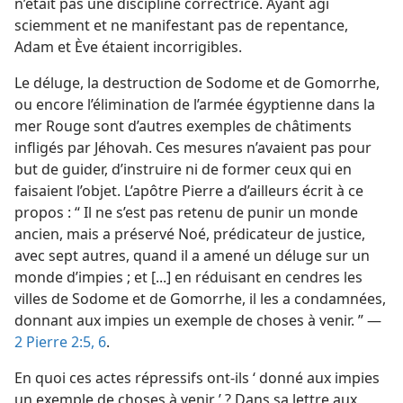
n’était pas une discipline correctrice. Ayant agi
sciemment et ne manifestant pas de repentance,
Adam et Ève étaient incorrigibles.
Le déluge, la destruction de Sodome et de Gomorrhe,
ou encore l’élimination de l’armée égyptienne dans la
mer Rouge sont d’autres exemples de châtiments
infligés par Jéhovah. Ces mesures n’avaient pas pour
but de guider, d’instruire ni de former ceux qui en
faisaient l’objet. L’apôtre Pierre a d’ailleurs écrit à ce
propos : “ Il ne s’est pas retenu de punir un monde
ancien, mais a préservé Noé, prédicateur de justice,
avec sept autres, quand il a amené un déluge sur un
monde d’impies ; et [...] en réduisant en cendres les
villes de Sodome et de Gomorrhe, il les a condamnées,
donnant aux impies un exemple de choses à venir. ” —
2 Pierre 2:5, 6
.
En quoi ces actes répressifs ont-​ils ‘ donné aux impies
un exemple de choses à venir ’ ? Dans sa lettre aux