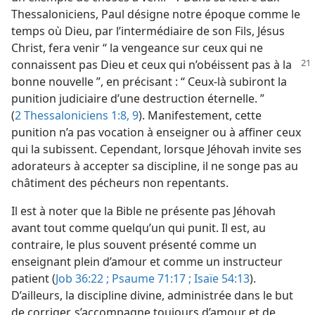
Thessaloniciens, Paul désigne notre époque comme le
temps où Dieu, par l’intermédiaire de son Fils, Jésus
Christ, fera venir “ la vengeance sur ceux qui ne
connaissent pas
Dieu et ceux qui n’obéissent pas à la
bonne nouvelle ”, en précisant : “ Ceux-là subiront la
punition judiciaire d’une destruction éternelle. ”
(
2 Thessaloniciens 1:8, 9
). Manifestement, cette
punition n’a pas vocation à enseigner ou à affiner ceux
qui la subissent. Cependant, lorsque Jéhovah invite ses
adorateurs à accepter sa discipline, il ne songe pas au
châtiment des pécheurs non repentants.
Il est à noter que la Bible ne présente pas Jéhovah
avant tout comme quelqu’un qui punit. Il est, au
contraire, le plus souvent présenté comme un
enseignant plein d’amour et comme un instructeur
patient (
Job 36:22 ;
Psaume 71:17 ;
Isaïe 54:13
).
D’ailleurs, la discipline divine, administrée dans le but
de corriger, s’accompagne toujours d’amour et de