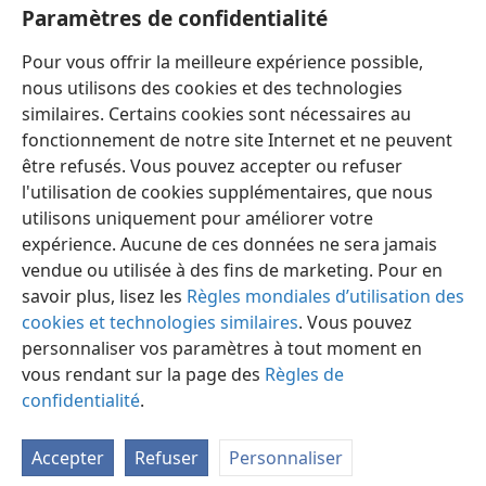
Paramètres de confidentialité
Les parents transmettent “ la discipline et les
Pour vous offrir la meilleure expérience possible,
avertissements de Jéhovah ” avec patience et amour.
nous utilisons des cookies et des technologies
similaires. Certains cookies sont nécessaires au
fonctionnement de notre site Internet et ne peuvent
être refusés. Vous pouvez accepter ou refuser
l'utilisation de cookies supplémentaires, que nous
Français
Partager
Préférences
utilisons uniquement pour améliorer votre
Copyright
© 2026 Watch Tower Bible and Tract Society of Pennsylvania
expérience. Aucune de ces données ne sera jamais
Conditions d’utilisation
Règles de confidentialité
Paramètres de confidentialité
Se connecter
JW.ORG
vendue ou utilisée à des fins de marketing. Pour en
savoir plus, lisez les
Règles mondiales d’utilisation des
cookies et technologies similaires
. Vous pouvez
personnaliser vos paramètres à tout moment en
vous rendant sur la page des
Règles de
confidentialité
.
Accepter
Refuser
Personnaliser