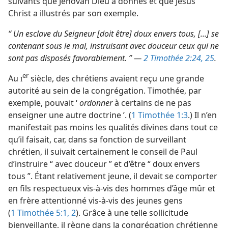
suivants que Jéhovah Dieu a donnés et que Jésus
Christ a illustrés par son exemple.
“ Un esclave du Seigneur [doit être] doux envers tous, [...] se
contenant sous le mal, instruisant avec douceur ceux qui ne
sont pas disposés favorablement. ” —
2 Timothée 2:24, 25
.
er
Au
siècle, des chrétiens avaient reçu une grande
I
autorité au sein de la congrégation. Timothée, par
exemple, pouvait ‘
ordonner
à certains de ne pas
enseigner une autre doctrine ’. (
1 Timothée 1:3
.) Il n’en
manifestait pas moins les qualités divines dans tout ce
qu’il faisait, car, dans sa fonction de surveillant
chrétien, il suivait certainement le conseil de Paul
d’instruire “ avec douceur ” et d’être “ doux envers
tous ”. Étant relativement jeune, il devait se comporter
en fils respectueux vis-à-vis des hommes d’âge mûr et
en frère attentionné vis-à-vis des jeunes gens
(
1 Timothée 5:1, 2
). Grâce à une telle sollicitude
bienveillante, il règne dans la congrégation chrétienne