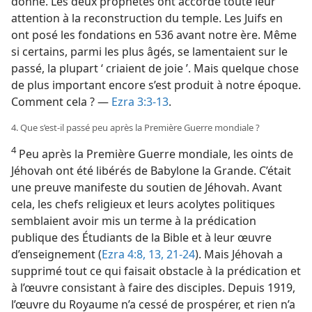
donné. Les deux prophètes ont accordé toute leur
attention à la reconstruction du temple. Les Juifs en
ont posé les fondations en 536 avant notre ère. Même
si certains, parmi les plus âgés, se lamentaient sur le
passé, la plupart ‘ criaient de joie ’. Mais quelque chose
de plus important encore s’est produit à notre époque.
Comment cela ? —
Ezra 3:3-13
.
4. Que s’est-​il passé peu après la Première Guerre mondiale ?
4
Peu après la Première Guerre mondiale, les oints de
Jéhovah ont été libérés de Babylone la Grande. C’était
une preuve manifeste du soutien de Jéhovah. Avant
cela, les chefs religieux et leurs acolytes politiques
semblaient avoir mis un terme à la prédication
publique des Étudiants de la Bible et à leur œuvre
d’enseignement (
Ezra 4:8,
13,
21-24
). Mais Jéhovah a
supprimé tout ce qui faisait obstacle à la prédication et
à l’œuvre consistant à faire des disciples. Depuis 1919,
l’œuvre du Royaume n’a cessé de prospérer, et rien n’a