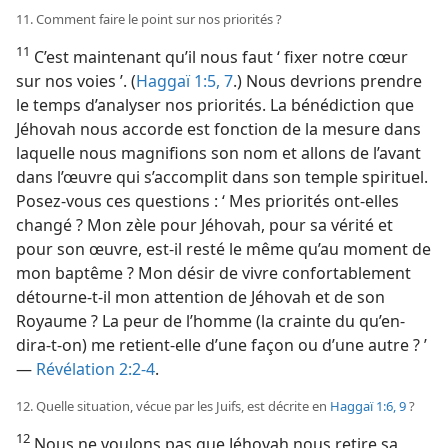
11. Comment faire le point sur nos priorités ?
11
C’est maintenant qu’il nous faut ‘ fixer notre cœur
sur nos voies ’. (
Haggaï 1:5,
7
.) Nous devrions prendre
le temps d’analyser nos priorités. La bénédiction que
Jéhovah nous accorde est fonction de la mesure dans
laquelle nous magnifions son nom et allons de l’avant
dans l’œuvre qui s’accomplit dans son temple spirituel.
Posez-​vous ces questions : ‘ Mes priorités ont-​elles
changé ? Mon zèle pour Jéhovah, pour sa vérité et
pour son œuvre, est-​il resté le même qu’au moment de
mon baptême ? Mon désir de vivre confortablement
détourne-​t-​il mon attention de Jéhovah et de son
Royaume ? La peur de l’homme (la crainte du qu’en-
dira-t-on) me retient-​elle d’une façon ou d’une autre ? ’
—
Révélation 2:2-4
.
12. Quelle situation, vécue par les Juifs, est décrite en
Haggaï 1:6,
9
?
12
Nous ne voulons pas que Jéhovah nous retire sa