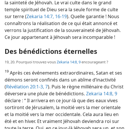
la sainteté de Jéhovah. Le vrai culte dans le grand
temple spirituel de Dieu sera la seule forme de culte
sur terre (
Zekaria 14:7,
16-19
). Quelle garantie ! Nous
connaîtrons la réalisation de ce qui était annoncé et
verrons la justification de la souveraineté de Jéhovah.
Ce jour appartenant à Jéhovah sera incomparable !
Des bénédictions éternelles
19, 20. Pourquoi trouvez-​vous
Zekaria 14:8, 9
encourageant ?
19
Après ces événements extraordinaires, Satan et ses
démons seront confinés dans un abîme d’inactivité
(
Révélation 20:1-3,
7
). Puis le règne millénaire du Christ
déversera une pluie de bénédictions.
Zekaria 14:8, 9
déclare : “ Il arrivera en ce jour-​là que des eaux vives
sortiront de Jérusalem, la moitié vers la mer orientale
et la moitié vers la mer occidentale. Cela aura lieu en
été et en hiver. Et vraiment Jéhovah deviendra roi sur
toute la terre. Oui, en ce jour-​là Jéhovah sera un, et son