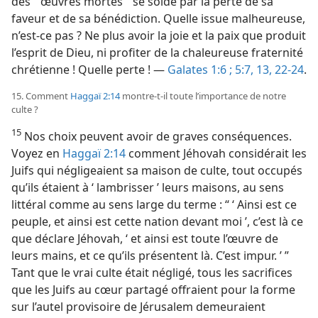
des “ œuvres mortes ” se solde par la perte de sa
faveur et de sa bénédiction. Quelle issue malheureuse,
n’est-​ce pas ? Ne plus avoir la joie et la paix que produit
l’esprit de Dieu, ni profiter de la chaleureuse fraternité
chrétienne ! Quelle perte ! —
Galates 1:6 ;
5:7,
13,
22-24
.
15. Comment
Haggaï 2:14
montre-​t-​il toute l’importance de notre
culte ?
15
Nos choix peuvent avoir de graves conséquences.
Voyez en
Haggaï 2:14
comment Jéhovah considérait les
Juifs qui négligeaient sa maison de culte, tout occupés
qu’ils étaient à ‘ lambrisser ’ leurs maisons, au sens
littéral comme au sens large du terme : “ ‘ Ainsi est ce
peuple, et ainsi est cette nation devant moi ’, c’est là ce
que déclare Jéhovah, ‘ et ainsi est toute l’œuvre de
leurs mains, et ce qu’ils présentent là. C’est impur. ’ ”
Tant que le vrai culte était négligé, tous les sacrifices
que les Juifs au cœur partagé offraient pour la forme
sur l’autel provisoire de Jérusalem demeuraient