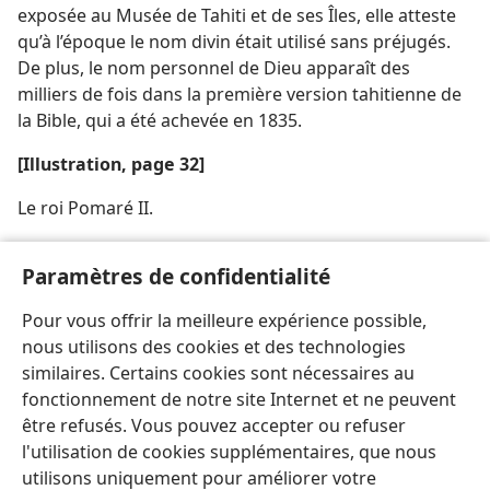
exposée au Musée de Tahiti et de ses Îles, elle atteste
qu’à l’époque le nom divin était utilisé sans préjugés.
De plus, le nom personnel de Dieu apparaît des
milliers de fois dans la première version tahitienne de
la Bible, qui a été achevée en 1835.
[Illustration, page 32]
Le roi Pomaré II.
[Crédit photographique, page 32]
Paramètres de confidentialité
Roi et lettre : Collection du Musée de Tahiti et de ses
Pour vous offrir la meilleure expérience possible,
Îles, Punaauia, Tahiti
nous utilisons des cookies et des technologies
similaires. Certains cookies sont nécessaires au
fonctionnement de notre site Internet et ne peuvent
être refusés. Vous pouvez accepter ou refuser
l'utilisation de cookies supplémentaires, que nous
Français
Partager
Préférences
utilisons uniquement pour améliorer votre
Copyright
© 2026 Watch Tower Bible and Tract Society of Pennsylvania