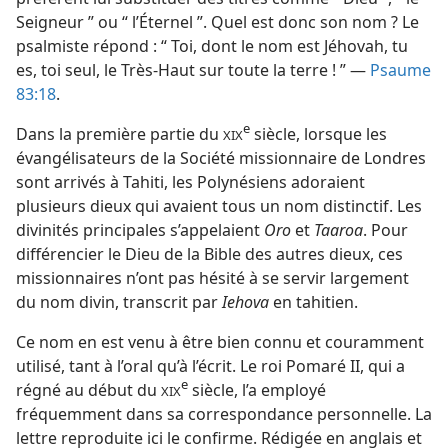
Seigneur ” ou “ l’Éternel ”. Quel est donc son nom ? Le
psalmiste répond : “ Toi, dont le nom est Jéhovah, tu
es, toi seul, le Très-Haut sur toute la terre ! ” —
Psaume
83:18
.
e
Dans la première partie du
siècle, lorsque les
XIX
évangélisateurs de la Société missionnaire de Londres
sont arrivés à Tahiti, les Polynésiens adoraient
plusieurs dieux qui avaient tous un nom distinctif. Les
divinités principales s’appelaient
Oro
et
Taaroa
. Pour
différencier le Dieu de la Bible des autres dieux, ces
missionnaires n’ont pas hésité à se servir largement
du nom divin, transcrit par
Iehova
en tahitien.
Ce nom en est venu à être bien connu et couramment
utilisé, tant à l’oral qu’à l’écrit. Le roi Pomaré II, qui a
e
régné au début du
siècle, l’a employé
XIX
fréquemment dans sa correspondance personnelle. La
lettre reproduite ici le confirme. Rédigée en anglais et