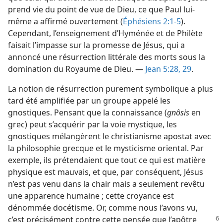
prend vie du point de vue de Dieu, ce que Paul lui-​
même a affirmé ouvertement (
Éphésiens 2:1-5
).
Cependant, l’enseignement d’Hyménée et de Philète
faisait l’impasse sur la promesse de Jésus, qui a
annoncé une résurrection littérale des morts sous la
domination du Royaume de Dieu. —
Jean 5:28, 29
.
La notion de résurrection purement symbolique a plus
tard été amplifiée par un groupe appelé les
gnostiques. Pensant que la connaissance (
gnôsis
en
grec) peut s’acquérir par la voie mystique, les
gnostiques mélangèrent le christianisme apostat avec
la philosophie grecque et le mysticisme oriental. Par
exemple, ils prétendaient que tout ce qui est matière
physique est mauvais, et que, par conséquent, Jésus
n’est pas venu dans la chair mais a seulement revêtu
une apparence humaine ; cette croyance est
dénommée docétisme. Or, comme nous l’avons vu,
c’est précisément contre cette pensée que
l’apôtre