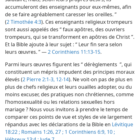
accumuleront des enseignants pour eux-​mêmes, afin
de se faire agréablement caresser les oreilles. ”
(
2 Timothée 4:3
). Ces enseignants religieux trompeurs
sont aussi appelés des “ faux apôtres, des ouvriers
trompeurs, qui se transforment en apôtres de Christ ”.
Et la Bible ajoute à leur sujet : “ Leur fin sera selon
leurs œuvres. ” —
2 Corinthiens 11:13-15
.
Parmi leurs œuvres figurent les “ dérèglements ”, qui
constituent un mépris impudent des principes moraux
élevés (
2 Pierre 2:1-3,
12-14
). Ne voit-​on pas de plus en
plus de chefs religieux et leurs ouailles adopter, ou du
moins excuser, des pratiques non chrétiennes, comme
l’homosexualité ou les relations sexuelles hors
mariage ? Nous vous invitons à prendre le temps de
comparer ces points de vue et styles de vie largement
répandus avec les déclarations de la Bible en
Lévitique
18:22 ;
Romains 1:26, 27 ;
1 Corinthiens 6:9, 10 ;
Hébreux 13:4 ;
Jude 7
.