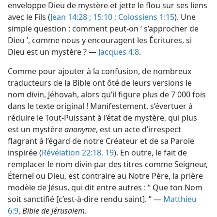
enveloppe Dieu de mystère et jette le flou sur ses liens
avec le Fils (
Jean 14:28 ;
15:10 ;
Colossiens 1:15
). Une
simple question : comment peut-​on ‘ s’approcher de
Dieu ’, comme nous y encouragent les Écritures, si
Dieu est un mystère ? —
Jacques 4:8
.
Comme pour ajouter à la confusion, de nombreux
traducteurs de la Bible ont ôté de leurs versions le
nom divin, Jéhovah, alors qu’il figure plus de 7 000 fois
dans le texte original ! Manifestement, s’évertuer à
réduire le Tout-Puissant à l’état de mystère, qui plus
est un mystère
anonyme
, est un acte d’irrespect
flagrant à l’égard de notre Créateur et de sa Parole
inspirée (
Révélation 22:18, 19
). En outre, le fait de
remplacer le nom divin par des titres comme Seigneur,
Éternel ou Dieu, est contraire au Notre Père, la prière
modèle de Jésus, qui dit entre autres : “ Que ton Nom
soit sanctifié [c’est-à-dire rendu saint]. ” —
Matthieu
6:9
,
Bible de Jérusalem
.