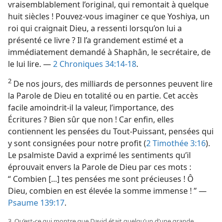
vraisemblablement l’original, qui remontait à quelque
huit siècles ! Pouvez-​vous imaginer ce que Yoshiya, un
roi qui craignait Dieu, a ressenti lorsqu’on lui a
présenté ce livre ? Il l’a grandement estimé et a
immédiatement demandé à Shaphân, le secrétaire, de
le lui lire. —
2 Chroniques 34:14-18
.
2
De nos jours, des milliards de personnes peuvent lire
la Parole de Dieu en totalité ou en partie. Cet accès
facile amoindrit-​il la valeur, l’importance, des
Écritures ? Bien sûr que non ! Car enfin, elles
contiennent les pensées du Tout-Puissant, pensées qui
y sont consignées pour notre profit (
2 Timothée 3:16
).
Le psalmiste David a exprimé les sentiments qu’il
éprouvait envers la Parole de Dieu par ces mots :
“ Combien [...] tes pensées me sont précieuses ! Ô
Dieu, combien en est élevée la somme immense ! ” —
Psaume 139:17
.
3. Qu’est-​ce qui montre que David était quelqu’un d’une grande