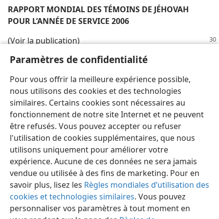
RAPPORT MONDIAL DES TÉMOINS DE JÉHOVAH
POUR L’ANNÉE DE SERVICE 2006
(Voir la publication)
Paramètres de confidentialité
[Illustrations, page 25]
Pour vous offrir la meilleure expérience possible,
Jéhovah nous équipe parfaitement pour faire sa
nous utilisons des cookies et des technologies
volonté.
similaires. Certains cookies sont nécessaires au
fonctionnement de notre site Internet et ne peuvent
être refusés. Vous pouvez accepter ou refuser
l'utilisation de cookies supplémentaires, que nous
utilisons uniquement pour améliorer votre
Français
Partager
Préférences
expérience. Aucune de ces données ne sera jamais
Copyright
© 2026 Watch Tower Bible and Tract Society of Pennsylvania
vendue ou utilisée à des fins de marketing. Pour en
Conditions d’utilisation
Règles de confidentialité
Paramètres de confidentialité
Se connecter
JW.ORG
savoir plus, lisez les
Règles mondiales d’utilisation des
cookies et technologies similaires
. Vous pouvez
personnaliser vos paramètres à tout moment en