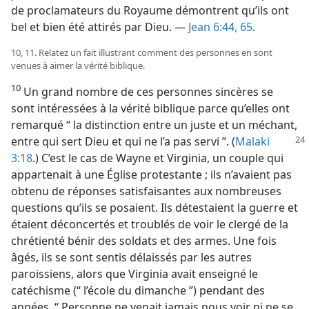
de proclamateurs du Royaume démontrent qu’ils ont
bel et bien été attirés par Dieu. —
Jean 6:44,
65
.
10, 11. Relatez un fait illustrant comment des personnes en sont
venues à aimer la vérité biblique.
10
Un grand nombre de ces personnes sincères se
sont intéressées à la vérité biblique parce qu’elles ont
remarqué “ la distinction entre un juste et un méchant,
entre qui sert Dieu et qui ne l’a pas
servi ”. (
Malaki
3:18
.) C’est le cas de Wayne et Virginia, un couple qui
appartenait à une Église protestante ; ils n’avaient pas
obtenu de réponses satisfaisantes aux nombreuses
questions qu’ils se posaient. Ils détestaient la guerre et
étaient déconcertés et troublés de voir le clergé de la
chrétienté bénir des soldats et des armes. Une fois
âgés, ils se sont sentis délaissés par les autres
paroissiens, alors que Virginia avait enseigné le
catéchisme (“ l’école du dimanche ”) pendant des
années. “ Personne ne venait jamais nous voir ni ne se