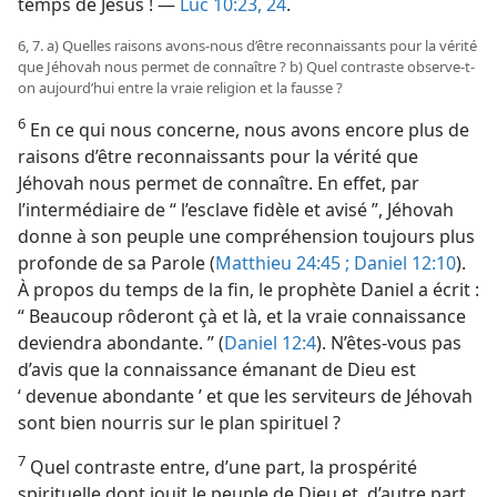
temps de Jésus ! —
Luc 10:23, 24
.
6, 7. a) Quelles raisons avons-​nous d’être reconnaissants pour la vérité
que Jéhovah nous permet de connaître ? b) Quel contraste observe-​t-​
on aujourd’hui entre la vraie religion et la fausse ?
6
En ce qui nous concerne, nous avons encore plus de
raisons d’être reconnaissants pour la vérité que
Jéhovah nous permet de connaître. En effet, par
l’intermédiaire de “ l’esclave fidèle et avisé ”, Jéhovah
donne à son peuple une compréhension toujours plus
profonde de sa Parole (
Matthieu 24:45 ;
Daniel 12:10
).
À propos du temps de la fin, le prophète Daniel a écrit :
“ Beaucoup rôderont çà et là, et la vraie connaissance
deviendra abondante. ” (
Daniel 12:4
). N’êtes-​vous pas
d’avis que la connaissance émanant de Dieu est
‘ devenue abondante ’ et que les serviteurs de Jéhovah
sont bien nourris sur le plan spirituel ?
7
Quel contraste entre, d’une part, la prospérité
spirituelle dont jouit le peuple de Dieu et, d’autre part,