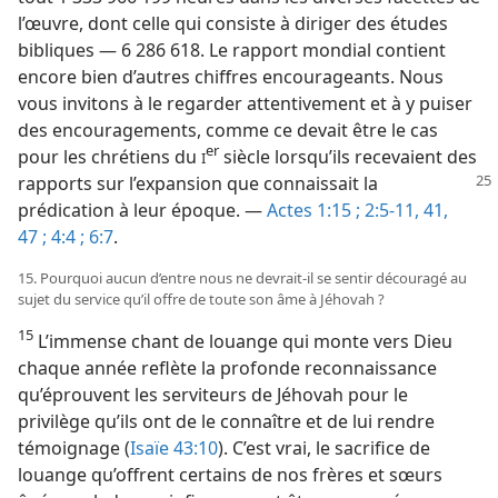
l’œuvre, dont celle qui consiste à diriger des études
bibliques — 6 286 618. Le rapport mondial contient
encore bien d’autres chiffres encourageants. Nous
vous invitons à le regarder attentivement et à y puiser
des encouragements, comme ce devait être le cas
er
pour les chrétiens du
siècle lorsqu’ils recevaient des
I
rapports sur l’expansion que connaissait
la
prédication à leur époque. —
Actes 1:15 ;
2:5-11,
41,
47 ;
4:4 ;
6:7
.
15. Pourquoi aucun d’entre nous ne devrait-​il se sentir découragé au
sujet du service qu’il offre de toute son âme à Jéhovah ?
15
L’immense chant de louange qui monte vers Dieu
chaque année reflète la profonde reconnaissance
qu’éprouvent les serviteurs de Jéhovah pour le
privilège qu’ils ont de le connaître et de lui rendre
témoignage (
Isaïe 43:10
). C’est vrai, le sacrifice de
louange qu’offrent certains de nos frères et sœurs