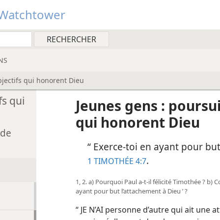
Watchtower
NS
jectifs qui honorent Dieu
fs qui
Jeunes gens : poursui
qui honorent Dieu
 de
“ Exerce-​toi en ayant pour bu
.
1 TIMOTHÉE 4:7
1, 2. a) Pourquoi Paul a-​t-​il félicité Timothée ? b)
ayant pour but l’attachement à Dieu ’ ?
“ JE N’AI personne d’autre qui ait une 