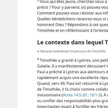
Vous qui êtes jeune, cherchez-​vous à 
précis ? Pour y parvenir, où pouvez-​v
Comment pouvez-​vous résister aux inf
Quelles bénédictions recevrez-​vous si 
honorent Dieu ? Répondons à ces quest
Timothée et en réfléchissant à l’orienta
Le contexte dans lequel 
4. Retracez brièvement le parcours de Timothée.
4
Timothée a grandi à Lystres, une petit
Galatie. Il a manifestement découvert 
Paul a prêché à Lystres aux alentours 
rapidement acquis une excellente réputa
Quand, vers 49, Paul est retourné à Ly
de Timothée, il l’a choisi comme collab
missionnaire (
Actes 14:5-20 ;
16:1-3
). À
vu confier des responsabilités plus gr
importantes visant à fortifier les frèr