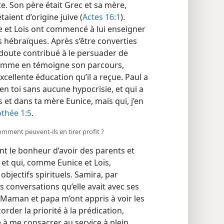
. Son père était Grec et sa mère,
taient d’origine juive (
Actes 16:1
).
e et Loïs ont commencé à lui enseigner
s hébraïques. Après s’être converties
 doute contribué à le persuader de
Comme en témoigne son parcours,
xcellente éducation qu’il a reçue. Paul a
t en toi sans aucune hypocrisie, et qui a
 et dans ta mère Eunice, mais qui, j’en
thée 1:5
.
mment peuvent-​ils en tirer profit ?
t le bonheur d’avoir des parents et
et qui, comme Eunice et Loïs,
objectifs spirituels. Samira, par
 conversations qu’elle avait avec ses
“ Maman et papa m’ont appris à voir les
rder la priorité à la prédication,
tée à me consacrer au service à plein