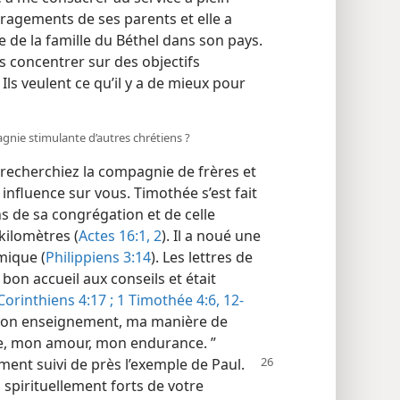
ragements de ses parents et elle a
 de la famille du Béthel dans son pays.
 concentrer sur des objectifs
 Ils veulent ce qu’il y a de mieux pour
agnie stimulante d’autres chrétiens ?
 recherchiez la compagnie de frères et
nfluence sur vous. Timothée s’est fait
s de sa congrégation et de celle
kilomètres (
Actes 16:1, 2
). Il a noué une
mique (
Philippiens 3:14
). Les lettres de
bon accueil aux conseils et était
Corinthiens 4:17 ;
1 Timothée 4:6,
12-
rès mon enseignement, ma manière de
ce, mon amour, mon endurance. ”
ement suivi de près l’exemple de
Paul.
spirituellement forts de votre