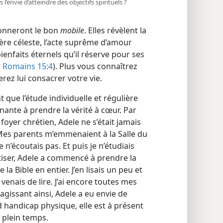
l’envie d’atteindre des objectifs spirituels ?
donneront le bon
mobile
. Elles révèlent la
ère céleste, l’acte suprême d’amour
bienfaits éternels qu’il réserve pour ses
;
Romains 15:4
). Plus vous connaîtrez
rez lui consacrer votre vie.
que l’étude individuelle et régulière
inante à prendre la vérité à cœur. Par
oyer chrétien, Adele ne s’était jamais
: “ Mes parents m’emmenaient à la Salle du
n’écoutais pas. Et puis je n’étudiais
ptiser, Adele a commencé à prendre la
e la Bible en entier. J’en lisais un peu et
venais de lire. J’ai encore toutes mes
n agissant ainsi, Adele a eu envie de
d handicap physique, elle est à présent
à plein temps.