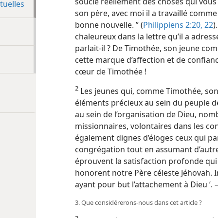
soucie réellement des choses qui vous
tuelles
son père, avec moi il a travaillé comme
bonne nouvelle. ” (
Philippiens 2:20,
22
)
chaleureux dans la lettre qu’il a adres
parlait-​il ? De Timothée, son jeune 
cette marque d’affection et de confianc
cœur de Timothée !
2
Les jeunes qui, comme Timothée, sont 
éléments précieux au sein du peuple d
au sein de l’organisation de Dieu, nom
missionnaires, volontaires dans les con
également dignes d’éloges ceux qui part
congrégation tout en assumant d’autre
éprouvent la satisfaction profonde qui 
honorent notre Père céleste Jéhovah. In
ayant pour but l’attachement à Dieu ’.
3. Que considérerons-​nous dans cet article ?
3