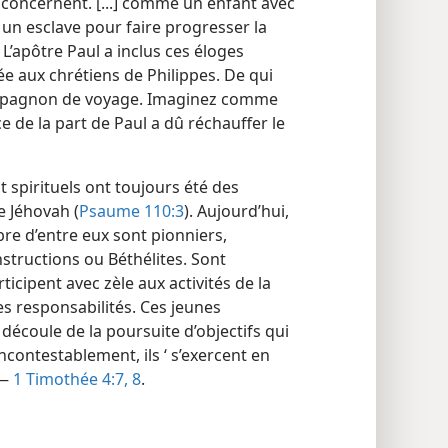
 concernent. [...] comme un enfant avec
 un esclave pour faire progresser la
. L’apôtre Paul a inclus ces éloges
sée aux chrétiens de Philippes. De qui
compagnon de voyage. Imaginez comme
e de la part de Paul a dû réchauffer le
spirituels ont toujours été des
e Jéhovah (
Psaume 110:3
). Aujourd’hui,
bre d’entre eux sont pionniers,
structions ou Béthélites. Sont
icipent avec zèle aux activités de la
s responsabilités. Ces jeunes
découle de la poursuite d’objectifs qui
contestablement, ils ‘ s’exercent en
 —
1 Timothée 4:7, 8
.