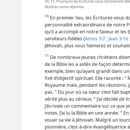
10, 11. Pourquoi les Écritures vous donneront-​elles 
Illustrez votre réponse.
10
En premier lieu, les Écritures vous 
personnalité extraordinaire de notre P
qu’il a accompli en notre faveur et les 
serviteurs fidèles (
Amos 3:7 ;
Jean 3:16 
Jéhovah, plus vous l’aimerez et souhaite
11
De nombreux jeunes chrétiens disent 
de la Bible les a aidés de façon déterm
exemple, bien qu’ayant grandi dans un f
fixé d’objectif spirituel. Elle raconte 
Royaume mais, pendant les réunions, je 
pas. ” Du jour où sa sœur s’est fait ba
vérité plus au sérieux. “ J’ai décidé de lir
j’écrivais un commentaire sur ce que je 
notes. J’ai lu la Bible en une année. ” E
vouer sa vie à Jéhovah. Malgré un lour
pionnière, c’est-à-dire évangélisatrice 