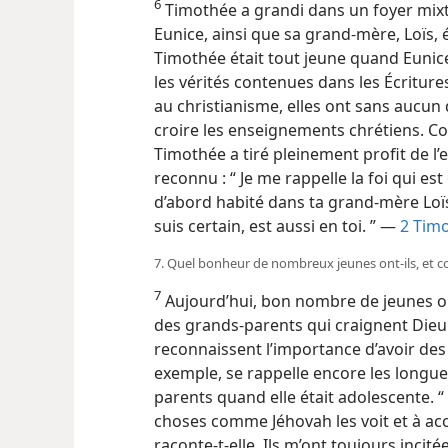
6
Timothée a grandi dans un foyer mixte
Eunice, ainsi que sa grand-mère, Loïs, é
Timothée était tout jeune quand Eunic
les vérités contenues dans les Écriture
au christianisme, elles ont sans aucun
croire les enseignements chrétiens. 
Timothée a tiré pleinement profit de l’e
reconnu : “ Je me rappelle la foi qui es
d’abord habité dans ta grand-mère Loïs
suis certain, est aussi en toi. ” —
2 Timo
7. Quel bonheur de nombreux jeunes ont-​ils, et co
7
Aujourd’hui, bon nombre de jeunes on
des grands-parents qui craignent Dieu 
reconnaissent l’importance d’avoir des 
exemple, se rappelle encore les longues
parents quand elle était adolescente. 
choses comme Jéhovah les voit et à acco
raconte-​t-​elle. Ils m’ont toujours inci