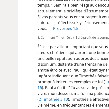
temps. ” Samira a bien réagi aux encou
actuellement le privilège d’être membre
Si vos parents vous encouragent à vous
spirituels, réfléchissez-​y sérieusement.
vous. —
Proverbes 1:5
.
8. Comment Timothée a-​t-​il tiré profit de la comp
8
Il est par ailleurs important que vous
sœurs chrétiens qui auront une bonne i
une belle réputation auprès des ancien
d’Iconium, distante d’une trentaine de 
amitié étroite avec Paul, qui était dyna
l’apôtre indiquent que Timothée faisait 
prompt à imiter les exemples de foi (
1 
16
). Paul a écrit : “ Tu as suivi de p
vivre, mon dessein, ma foi, ma patien
(
2 Timothée 3:10
). Timothée a effectiv
De même, en fréquentant les éléments 