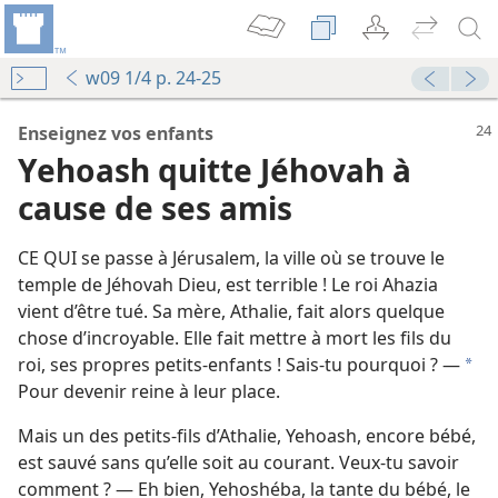
w09 1/4 p. 24-25
Enseignez vos enfants
Yehoash quitte Jéhovah à
cause de ses amis
CE QUI se passe à Jérusalem, la ville où se trouve le
temple de Jéhovah Dieu, est terrible ! Le roi Ahazia
vient d’être tué. Sa mère, Athalie, fait alors quelque
chose d’incroyable. Elle fait mettre à mort les fils du
le
roi, ses propres petits-enfants ! Sais-​tu pourquoi ? —
a
Pour devenir reine à leur place.
La Tour de Garde annonce le Royaume de Jéhovah 1980
Mais un des petits-fils d’Athalie, Yehoash, encore bébé,
est sauvé sans qu’elle soit au courant. Veux-​tu savoir
comment ? — Eh bien, Yehoshéba, la tante du bébé, le