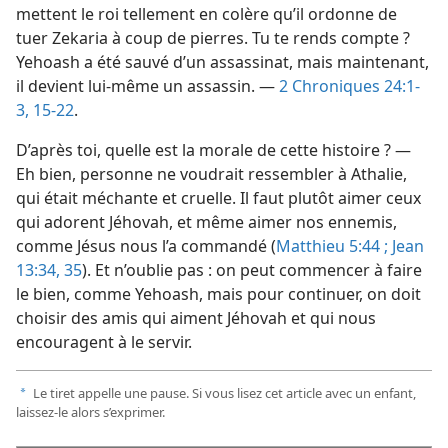
mettent le roi tellement en colère qu’il ordonne de
tuer Zekaria à coup de pierres. Tu te rends compte ?
Yehoash a été sauvé d’un assassinat, mais maintenant,
il devient lui-​même un assassin. —
2 Chroniques 24:1-
3,
15-22
.
D’après toi, quelle est la morale de cette histoire ? —
Eh bien, personne ne voudrait ressembler à Athalie,
qui était méchante et cruelle. Il faut plutôt aimer ceux
qui adorent Jéhovah, et même aimer nos ennemis,
comme Jésus nous l’a commandé (
Matthieu 5:44 ;
Jean
13:34, 35
). Et n’oublie pas : on peut commencer à faire
le bien, comme Yehoash, mais pour continuer, on doit
choisir des amis qui aiment Jéhovah et qui nous
encouragent à le servir.
Le tiret appelle une pause. Si vous lisez cet article avec un enfant,
a
laissez-​le alors s’exprimer.