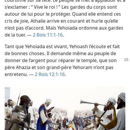
couronne sur sa tête. Le peuple se met à applaudir et à
s’exclamer : “ Vive le roi ! ” Les gardes du corps sont
autour de lui pour le protéger. Quand elle entend ces
cris de joie, Athalie arrive en courant et hurle qu’elle
n’est pas d’accord. Mais Yehoïada ordonne aux gardes
de la tuer. —
2 Rois 11:1-16
.
Tant que Yehoïada est vivant, Yehoash l’écoute et fait
de bonnes choses. Il demande même au peuple de
donner de l’argent pour réparer le
temple, que son
père Ahazia et son grand-père Yehoram n’ont pas
entretenu. —
2 Rois 12:1-16
.