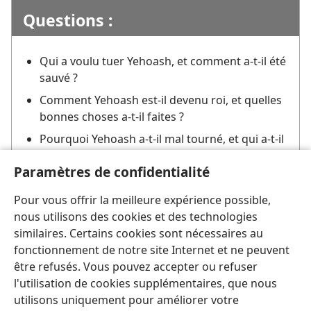
Questions :
Qui a voulu tuer Yehoash, et comment a-​t-​il été
sauvé ?
Comment Yehoash est-​il devenu roi, et quelles
bonnes choses a-​t-​il faites ?
Pourquoi Yehoash a-​t-​il mal tourné, et qui a-​t-​il
assassiné ?
Paramètres de confidentialité
Quelle est la morale de cette histoire biblique ?
Pour vous offrir la meilleure expérience possible,
nous utilisons des cookies et des technologies
similaires. Certains cookies sont nécessaires au
fonctionnement de notre site Internet et ne peuvent
être refusés. Vous pouvez accepter ou refuser
l'utilisation de cookies supplémentaires, que nous
Français
Partager
Préférences
utilisons uniquement pour améliorer votre
Copyright
© 2026 Watch Tower Bible and Tract Society of Pennsylvania