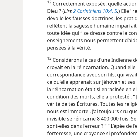
12
Correctement exposée, quelle action p
Dieu ? (
Lire
2 Corinthiens 10:4, 5
.
) Elle ‘ 
dévoile les fausses doctrines, les prati
reflètent la sagesse humaine imparfai
toute idée qui “ se dresse contre la co
enseignements nous permettent d’aide
pensées à la vérité.
13
Considérons le cas d’une Indienne de
croyait en la réincarnation. Quand elle 
correspondance avec son fils, qui vivait
ce qu’elle apprenait sur Jéhovah et se
la réincarnation était si enracinée en el
condition
des morts, elle a protesté :
vérité de tes Écritures. Toutes les rel
nous est immortel. J’ai toujours cru qu
invisible se réincarne 8 400 000 fois. Se
sont-elles dans l’erreur ? ” “ L’épée de l
forteresse, une croyance si profondé