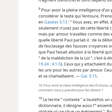
9
Pour avoir la pleine intelligence d’u
considérer le texte qui l’entoure. Pren
en
Galates 5:13
: “ Vous avez, en effet, 
seulement n’usez pas de cette liberté 
mais par amour travaillez comme des es
quelle liberté Paul parlait-il : de la dél
de l’esclavage des fausses croyances o
que Paul faisait allusion à la liberté q
“ de la malédiction de la Loi ”, c’est-à-d
19-24 ;
4:1-5
). Ceux qui y attachaient d
les uns pour les autres par amour. Ce
et se chamaillaient. —
Gal. 5:15
.
10. Pour avoir la claire intelligence des Écritures
comment nous y prendre pour les obtenir ?
10
Le terme “ contexte ” a toutefois un 
dictionnaire, il désigne aussi l’“ ensemb
globale où se situe un événement ”. Pour