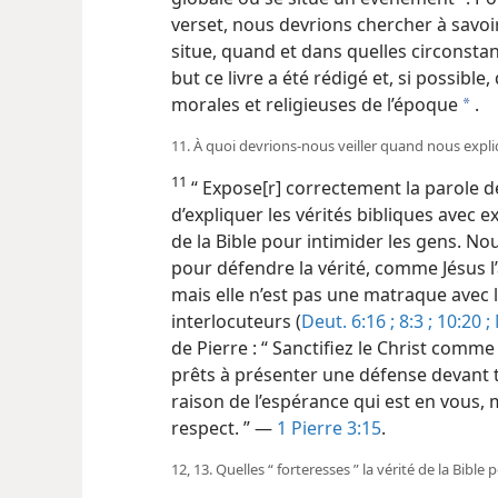
verset, nous devrions chercher à savoir
situe, quand et dans quelles circonst
but ce livre a été rédigé et, si possible,
morales et religieuses de l’époque
.
a
11. À quoi devrions-nous veiller quand nous expli
11
“ Expose[r] correctement la parole d
d’expliquer les vérités bibliques avec e
de la Bible pour intimider les gens. N
pour défendre la vérité, comme Jésus l’a
mais elle n’est pas une matraque avec
interlocuteurs (
Deut. 6:16 ;
8:3 ;
10:20 ;
de Pierre : “ Sanctifiez le Christ com
prêts à présenter une défense devant
raison de l’espérance qui est en vous, 
respect. ” —
1 Pierre 3:15
.
12, 13. Quelles “ forteresses ” la vérité de la Bibl