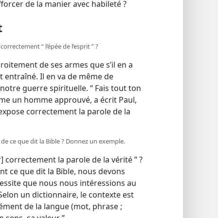
forcer de la manier avec habileté ?
t
correctement “ l’épée de l’esprit ” ?
roitement de ses armes que s’il en a
it entraîné. Il en va de même de
s notre guerre spirituelle. “ Fais tout ton
mme un homme approuvé, a écrit Paul,
i expose correctement la parole de la
s de ce que dit la Bible ? Donnez un exemple.
 correctement la parole de la vérité ” ?
t ce que dit la Bible, nous devons
cessite que nous nous intéressions au
elon un dictionnaire, le contexte est
lément de la langue (mot, phrase ;
sens, sa valeur ”.