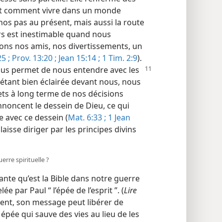
nt comment vivre dans un monde
nos pas au présent, mais aussi la route
rs est inestimable quand nous
sons nos amis, nos divertissements, un
5 ;
Prov. 13:20 ;
Jean 15:14 ;
1 Tim. 2:9
).
ous permet de nous entendre avec les
e étant bien éclairée devant nous, nous
ts à long terme de nos décisions
 annoncent le dessein de Dieu, ce qui
 avec ce dessein (
Mat. 6:33 ;
1 Jean
 laisse diriger par les principes divins
erre spirituelle ?
ante qu’est la Bible dans notre guerre
ée par Paul “ l’épée de l’esprit ”. (
Lire
ent, son message peut libérer de
e épée qui sauve des vies au lieu de les