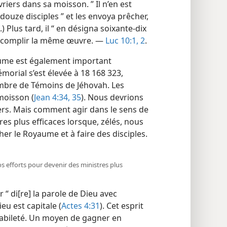
iers dans sa moisson. ” Il n’en est
s douze disciples ” et les envoya prêcher,
.) Plus tard, il “ en désigna soixante-dix
 accomplir la même œuvre. —
Luc 10:1, 2
.
ume est également important
émorial s’est élevée à 18 168 323,
ombre de Témoins de Jéhovah. Les
moisson (
Jean 4:34, 35
). Nous devrions
iers. Mais comment agir dans le sens de
es plus efficaces lorsque, zélés, nous
her le Royaume et à faire des disciples.
 nos efforts pour devenir des ministres plus
 “ di[re] la parole de Dieu avec
ieu est capitale (
Actes 4:31
). Cet esprit
habileté. Un moyen de gagner en