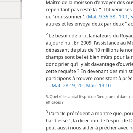
Maître de la moisson d’envoyer des ouvr
cependant pas resté là. “ Il fit venir se
ou ‘ moissonner ’. (
Mat. 9:35-38 ;
10:1,
5
autres et les envoya deux par deux ”
2
Le besoin de proclamateurs du Roya
aujourd’hui. En 2009, l’assistance au M
dépassant de plus de 10 millions le n
champs sont bel et bien mûrs pour la 
donc prier qu’il y ait davantage d’ouvr
cette requête ? En devenant des ministr
participons à l’œuvre consistant à prêc
—
Mat. 28:19, 20 ;
Marc 13:10
.
3. Quel rôle capital l’esprit de Dieu joue-t-il dans
efficaces ?
3
L’article précédent a montré que, pour
hardiesse ”, la direction de l’esprit de D
peut aussi nous aider à prêcher avec 