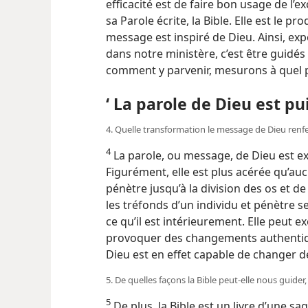
efficacité est de faire bon usage de l’e
sa Parole écrite, la Bible. Elle est le prod
message est inspiré de Dieu. Ainsi, expo
dans notre ministère, c’est être guidés p
comment y parvenir, mesurons à quel po
‘ La parole de Dieu est pu
4. Quelle transformation le message de Dieu renfe
4
La parole, ou message, de Dieu est e
Figurément, elle est plus acérée qu’au
pénètre jusqu’à la division des os et de 
les tréfonds d’un individu et pénètre s
ce qu’il est intérieurement. Elle peut 
provoquer des changements authentiq
Dieu est en effet capable de changer de
5. De quelles façons la Bible peut-elle nous guider,
5
De plus, la Bible est un livre d’une sa