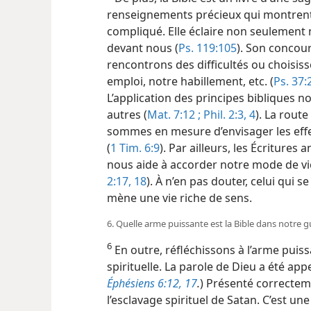
renseignements précieux qui montre
compliqué. Elle éclaire non seulement 
devant nous (
Ps. 119:105
). Son concou
rencontrons des difficultés ou choisis
emploi, notre habillement, etc. (
Ps. 37:2
L’application des
principes bibliques n
autres (
Mat. 7:12 ;
Phil. 2:3, 4
). La rout
sommes en mesure d’envisager les effe
(
1 Tim. 6:9
). Par ailleurs, les Écritures
nous aide à accorder notre mode de vie
2:17, 18
). À n’en pas douter, celui qui se
mène une vie riche de sens.
6. Quelle arme puissante est la Bible dans notre gu
6
En outre, réfléchissons à l’arme puiss
spirituelle. La parole de Dieu a été appel
Éphésiens 6:12,
17
.
) Présenté correctem
l’esclavage spirituel de Satan. C’est un