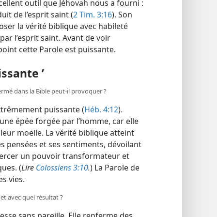
xcellent outil que Jéhovah nous a fourni :
uit de l’esprit saint (
2 Tim. 3:16
). Son
ser la vérité biblique avec habileté
ar l’esprit saint. Avant de voir
int cette Parole est puissante.
issante ’
rmé dans la Bible peut-il provoquer ?
xtrêmement puissante (
Héb. 4:12
).
cune épée forgée par l’homme, car elle
leur moelle. La vérité biblique atteint
es pensées et ses sentiments, dévoilant
exercer un pouvoir transformateur et
ues. (
Lire
Colossiens 3:10
.
) La Parole de
s vies.
 et avec quel résultat ?
gesse sans pareille. Elle renferme des