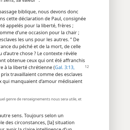
n passage biblique, nous devons donc
ons cette déclaration de Paul, consignée
été appelés pour la liberté, frères ;
comme d’une occasion pour la chair ;
claves les uns pour les autres. ” De
ivrance du péché et de la mort, de celle
u d’autre chose ? Le contexte révèle
u’ont obtenue ceux qui ont été affranchis
ire à la liberté chrétienne
(
Gal. 3:13,
u prix travaillaient comme des esclaves
ux qui manquaient d’amour médisaient
, quel genre de renseignements nous sera utile, et
autre sens. Toujours selon un
le des circonstances, [la] situation
 avoir la claire intelligence d’un