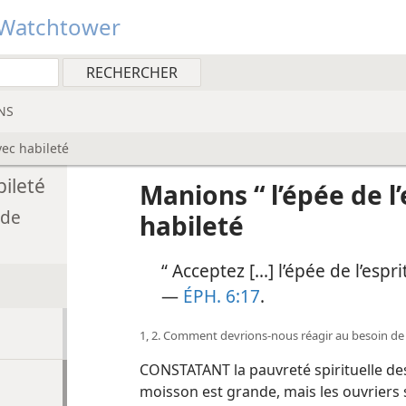
Watchtower
NS
vec habileté
bileté
Manions “ l’épée de l’
 de
habileté
“ Acceptez [...] l’épée de l’espr
—
ÉPH. 6:17
.
1, 2. Comment devrions-nous réagir au besoin d
CONSTATANT la pauvreté spirituelle des f
moisson est grande, mais les ouvriers