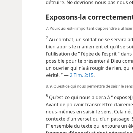
détruire. Ne devrions-nous pas nous ef
Exposons-la correctemen
7. Pourquoi est-il important d’apprendre à utiliser 
7
Au combat, un soldat ne se servira ad
bien appris le maniement et qu’il se so
l’utilisation de “ l’épée de l’esprit ” dan
possible pour te présenter à Dieu co
un ouvrier qui n’a à rougir de rien, qu
vérité. ” —
2 Tim. 2:15
.
8, 9. Qu’est-ce qui nous permettra de saisir le sen
8
Qu’est-ce qui nous aidera à “ expose[r]
Avant de pouvoir transmettre clairemen
nous-mêmes en saisir le sens. Cela né
contexte d’un verset ou d’un passage. S
l’“ ensemble du texte qui entoure un é
fragment d’énoncé) et dont dépend son 