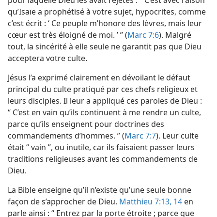
pour laquelle Dieu les avait rejetés : “ C’est avec raison
qu’Isaïe a prophétisé à votre sujet, hypocrites, comme
c’est écrit : ‘ Ce peuple m’honore des lèvres, mais leur
La Tour de Garde annonce le Royaume de Jéhovah 2009
cœur est très éloigné de moi. ’ ” (
Marc 7:6
). Malgré
tout, la sincérité à elle seule ne garantit pas que Dieu
acceptera votre culte.
Jésus l’a exprimé clairement en dévoilant le défaut
principal du culte pratiqué par ces chefs religieux et
leurs disciples. Il leur a appliqué ces paroles de Dieu :
“ C’est en vain qu’ils continuent à me rendre un culte,
parce qu’ils enseignent pour doctrines des
commandements d’hommes. ” (
Marc 7:7
). Leur culte
était “ vain ”, ou inutile, car ils faisaient passer leurs
traditions religieuses avant les commandements de
Dieu.
La Bible enseigne qu’il n’existe qu’une seule bonne
façon de s’approcher de Dieu.
Matthieu 7:13, 14
en
parle ainsi : “ Entrez par la porte étroite ; parce que