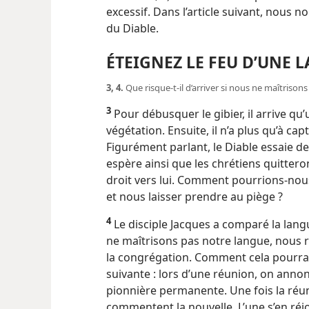
excessif. Dans l’article suivant, nous 
du Diable.
ÉTEIGNEZ LE FEU D’UNE 
3, 4.
Que risque-​t-​il d’arriver si nous ne maîtris
3
Pour débusquer le gibier, il arrive qu’
végétation. Ensuite, il n’a plus qu’à cap
Figurément parlant, le Diable essaie de 
espère ainsi que les chrétiens quitteron
droit vers lui. Comment pourrions-​nous
et nous laisser prendre au piège ?
4
Le disciple Jacques a comparé la lang
ne maîtrisons pas notre langue, nous r
la congrégation. Comment cela pourrait
suivante : lors d’une réunion, on ann
pionnière permanente. Une fois la réu
commentent la nouvelle. L’une s’en réjo