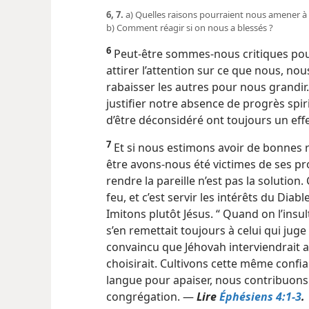
6, 7.
a) Quelles raisons pourraient nous amener à ê
b) Comment réagir si on nous a blessés ?
6
Peut-être sommes-​nous critiques pou
attirer l’attention sur ce que nous, nou
rabaisser les autres pour nous grandi
justifier notre absence de progrès spirit
d’être déconsidéré ont toujours un effe
7
Et si nous estimons avoir de bonnes 
être avons-​nous été victimes de ses p
rendre la pareille n’est pas la solution. 
feu, et c’est servir les intérêts du Diabl
Imitons plutôt Jésus. “ Quand on l’insultai
s’en remettait toujours à celui qui juge a
convaincu que Jéhovah interviendrait
choisirait. Cultivons cette même confi
langue pour apaiser, nous contribuons à 
congrégation. —
Lire
Éphésiens 4:1-3
.