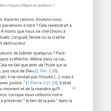
tre critiques à l’égard de quelqu’un ?
r d’autres raisons. Voulons-​nous
s parvenons à faire ? Cela reviendrait à
r. À moins que nous ne cherchions à
uels. L’orgueil, l’envie ou la crainte
t destructeur.
raisons de blâmer quelqu’un ? Peut-
ropos irréfléchis. Même dans ce cas,
Cela ne fait que jeter de l’huile sur le
e, pas ceux de Dieu (
2 Tim. 2:26
).
t, il ne rendait pas l’insulte [...], mais il
vec justice. ” (
1 Pierre 2:21-23
). Il était
 au moment et
de la manière qu’Il
ance. Lorsque nous utilisons notre
préserver “ le lien de la paix ” dans la