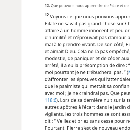
12.
Que pouvons-​nous apprendre de Pilate et de P
12
Voyons ce que nous pouvons apprendr
Pilate ne savait pas grand-chose sur Chr
affaire à un homme innocent et peu or
d’humilité et n’éprouvait pas d’amour p
mal à le prendre vivant. De son côté, P
et aimait Dieu. Cela ne l’a pas empêch
modestie, de paniquer et de céder aux 
arrêté, il a eu la présomption de dire :
moi pourtant je ne trébucherai pas. ” (
d’affronter les épreuves qui l’attendaie
que le psalmiste qui mettait sa confianc
avec moi ; je ne craindrai pas. Que peut
118:6
). Lors de sa dernière nuit sur la
autres apôtres à l’écart dans le jardin
vigilants, les trois hommes
se sont asso
dit : “ Veillez et priez sans cesse pour n
Pourtant, Pierre s’est de nouveau endor