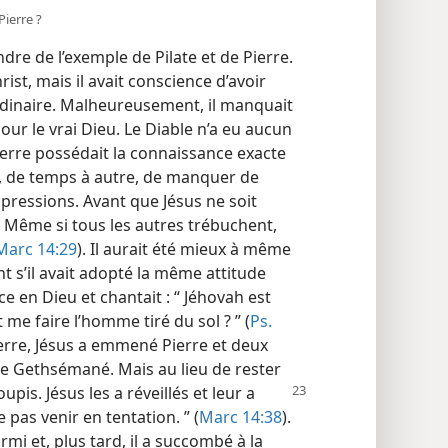
ierre ?
e de l’exemple de Pilate et de Pierre.
ist, mais il avait conscience d’avoir
dinaire. Malheureusement, il manquait
our le vrai Dieu. Le Diable n’a eu aucun
ierre possédait la connaissance exacte
é, de temps à autre, de manquer de
pressions. Avant que Jésus ne soit
 “ Même si tous les autres trébuchent,
Marc 14:29
). Il aurait été mieux à même
nt s’il avait adopté la même attitude
e en Dieu et chantait : “ Jéhovah est
 me faire l’homme tiré du sol ? ” (
Ps.
 terre, Jésus a emmené Pierre et deux
 de Gethsémané. Mais au lieu de rester
upis. Jésus les a réveillés et leur a
e pas venir en tentation. ” (
Marc 14:38
).
mi et, plus tard, il a succombé à la