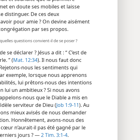
met en doute ses mobiles et laisse
e distinguer. De ces deux
s avoir pour amie ? On devine aisément
a congrégation par ses propos.
quelles questions convient-​il de se poser ?
e déclarer ? Jésus a dit : “ C’est de
e. ” (
Mat. 12:34
). Il nous faut donc
ejetons-​nous les sentiments qui
Par exemple, lorsque nous apprenons
ilités, lui prêtons-​nous des intentions
n lui un ambitieux ? Si nous avons
appelons-​nous que le Diable a mis en
idèle serviteur de Dieu (
Job 1:9-11
). Au
erions mieux avisés de nous demander
tion. Honnêtement, avons-​nous des
 cœur n’aurait-​il pas été gagné par le
erniers jours ? —
2 Tim. 3:1-4
.