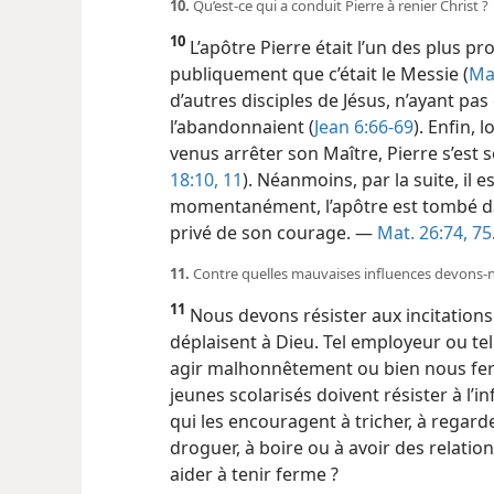
10.
Qu’est-​ce qui a conduit Pierre à renier Christ ?
10
L’apôtre Pierre était l’un des plus p
publiquement que c’était le Messie (
Ma
d’autres disciples de Jésus, n’ayant pas
l’abandonnaient (
Jean 6:66-69
). Enfin,
venus arrêter son Maître, Pierre s’est 
18:10, 11
). Néanmoins, par la suite, il es
momentanément, l’apôtre est tombé dans
privé de son courage. —
Mat. 26:74, 75
11.
Contre quelles mauvaises influences devons-​n
11
Nous devons résister aux incitation
déplaisent à Dieu. Tel employeur ou te
agir malhonnêtement ou bien nous fera
jeunes scolarisés doivent résister à l’
qui les encouragent à tricher, à regard
droguer, à boire ou à avoir des relation
aider à tenir ferme ?