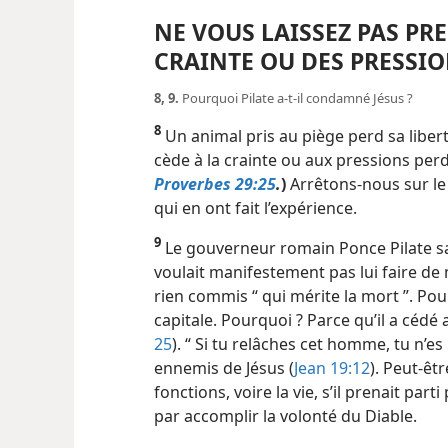
NE VOUS LAISSEZ PAS PR
CRAINTE OU DES PRESSI
8, 9.
Pourquoi Pilate a-​t-​il condamné Jésus ?
8
Un animal pris au piège perd sa libe
cède à la crainte ou aux pressions perd 
Proverbes 29:25
.
)
Arrêtons-​nous sur l
qui en ont fait l’expérience.
9
Le gouverneur romain Ponce Pilate sava
voulait manifestement pas lui faire de ma
rien commis “ qui mérite la mort ”. Pour
capitale. Pourquoi ? Parce qu’il a cédé 
25
). “ Si tu relâches cet homme, tu n’es 
ennemis de Jésus (
Jean 19:12
). Peut-êtr
fonctions, voire la vie, s’il prenait parti 
par accomplir la volonté du Diable.