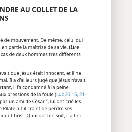
ENDRE AU COLLET DE LA
ONS
rté de mouvement. De même, celui qui
en partie la maîtrise de sa vie.
(
Lire
e cas de deux hommes très différents
it que Jésus était innocent, et il ne
l. Il a d’ailleurs jugé que Jésus n’avait
tant, il l’a condamné à la peine
aux pressions de la foule (
Luc 23:15,
21-
pas un ami de César ”, lui ont crié les
e Pilate a-​t-​il craint de perdre ses
pour Christ. Quoi qu’il en soit, il a fini