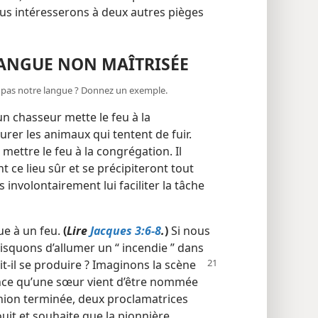
nous intéresserons à deux autres pièges
LANGUE NON MAÎTRISÉE
ons pas notre langue ? Donnez un exemple.
un chasseur mette le feu à la
turer les animaux qui tentent de fuir.
mettre le feu à la congrégation. Il
t ce lieu sûr et se précipiteront tout
 involontairement lui faciliter la tâche
ue à un feu.
(
Lire
Jacques 3:6-8
.
)
Si nous
isquons d’allumer un “ incendie ” dans
-​il se produire ? Imaginons la scène
once qu’une sœur vient d’être nommée
nion terminée, deux proclamatrices
uit et souhaite que la pionnière