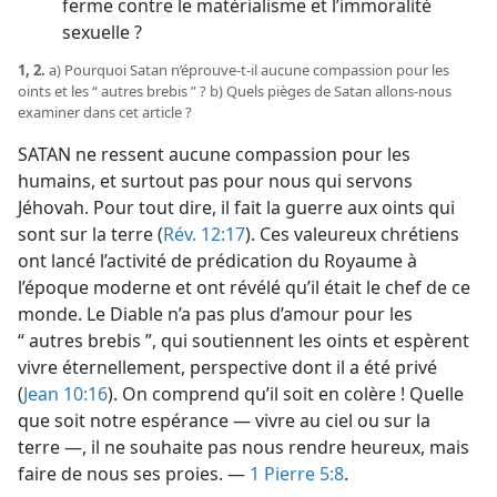
ferme contre le matérialisme et l’immoralité
sexuelle ?
1, 2.
a) Pourquoi Satan n’éprouve-​t-​il aucune compassion pour les
oints et les “ autres brebis ” ? b) Quels pièges de Satan allons-​nous
examiner dans cet article ?
SATAN ne ressent aucune compassion pour les
humains, et surtout pas pour nous qui servons
Jéhovah. Pour tout dire, il fait la guerre aux oints qui
sont sur la terre (
Rév. 12:17
). Ces valeureux chrétiens
ont lancé l’activité de prédication du Royaume à
l’époque moderne et ont révélé qu’il était le chef de ce
monde. Le Diable n’a pas plus d’amour pour les
“ autres brebis ”, qui soutiennent les oints et espèrent
vivre éternellement, perspective dont il a été privé
(
Jean 10:16
). On comprend qu’il soit en colère ! Quelle
que soit notre espérance — vivre au ciel ou sur la
terre —, il ne souhaite pas nous rendre heureux, mais
faire de nous ses proies. —
1 Pierre 5:8
.