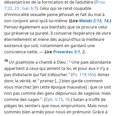
dévastatrices de la fornication et de l’adultère (
Prov.
7:22, 23 ;
Gal. 6:7
). Celui qui se rend coupable
d’immoralité sexuelle peine Jéhovah et fait du mal à
son conjoint ainsi qu’à lui-​même.
(
Lire
Malaki 2:13, 14
.
)
Pensez également aux bienfaits que se procure celui
qui préserve sa pureté. Il conserve l’espérance de vivre
éternellement et mène dès aujourd’hui la meilleure
existence qui soit, notamment en gardant une
conscience nette. —
Lire
Proverbes 3:1, 2
.
19
Un psalmiste a chanté à Dieu : “ Une paix abondante
appartient à ceux qui aiment ta loi, et pour eux il n’y a
pas d’obstacle qui fait trébucher. ” (
Ps. 119:165
). Aimez
donc la vérité, et “ prenez [...] bien garde comment
vous marchez [en cette époque mauvaise] : que ce soit
non pas comme des gens dépourvus de sagesse, mais
comme des sages ”. (
Éph. 5:15, 16
.) Satan a truffé de
pièges les sentiers que nous empruntons. Mais nous
sommes bien armés pour nous en prémunir. Grâce à