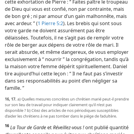
cette exhortation de Pierre : “ Faites paître le troupeau
de Dieu qui vous est confié, non par contrainte, mais
de bon gré ; ni par amour d’un gain malhonnête, mais
avec ardeur. ” (
1 Pierre 5:2
). Les brebis qui sont sous
votre garde ne doivent assurément pas être
délaissées. Toutefois, il ne s’agit pas de remplir votre
rôle de berger aux dépens de votre rôle de mari. Il
serait absurde, et même dangereux, de vous employer
exclusivement à “ nourrir ” la congrégation, tandis qu’à
la maison votre femme dépérit spirituellement. Daniel
tire aujourd’hui cette leçon : “ Il ne faut pas s’investir
dans ses responsabilités au point d’en négliger sa
famille. ”
16, 17.
a) Quelles mesures concrètes un chrétien marié peut-​il prendre
sur son lieu de travail pour indiquer clairement qu’il n’est pas
disponible ? b) Citez des articles de nos périodiques susceptibles
d’aider les chrétiens à ne pas tomber dans le piège de l’adultère.
16
La Tour de Garde
et
Réveillez-vous !
ont publié quantité