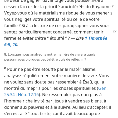
Le désir de gagner davantage vous poussera-​t-​il à
cesser d’accorder la priorité aux intérêts du Royaume ?
Voyez-​vous où le matérialisme risque de vous mener si
vous négligez votre spiritualité ou celle de votre
famille ? Si à la lecture de ces paragraphes vous vous
sentez particulièrement
concerné, comment tenir
ferme et éviter d’être “ étouffé ” ? —
Lire
1 Timothée
6:9, 10
.
8.
Lorsque nous analysons notre manière de vivre, à quels
personnages bibliques peut-​il être utile de réfléchir ?
8
Pour ne pas être étouffé par le matérialisme,
analysez régulièrement votre manière de vivre. Vous
ne voulez sans doute pas ressembler à Ésaü, qui a
montré du mépris pour les choses spirituelles (
Gen.
25:34 ;
Héb. 12:16
). Ne ressemblez pas non plus à
l’homme riche invité par Jésus à vendre ses biens, à
donner aux pauvres et à le suivre. Au lieu d’accepter, il
s’en est allé “ tout triste, car il avait beaucoup de