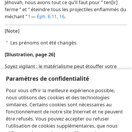
Jéhovah, nous avons tout ce qu’il faut pour “ ten[ir]
ferme ” et “ éteindre tous les projectiles enflammés du
méchant ” ! —
Éph. 6:11,
16
.
[Note]
Les prénoms ont été changés.
a
[Illustration, page 26]
Soyez vigilant : le matérialisme peut étouffer votre
spiritualité.
Paramètres de confidentialité
[Illustration, page 29]
Pour vous offrir la meilleure expérience possible,
Une tentative de séduction, qu’on en soit l’auteur ou
nous utilisons des cookies et des technologies
qu’on y réponde, peut conduire à l’adultère.
similaires. Certains cookies sont nécessaires au
fonctionnement de notre site Internet et ne peuvent
être refusés. Vous pouvez accepter ou refuser
l'utilisation de cookies supplémentaires, que nous