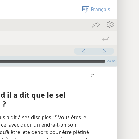
Français
00:00
d il a dit que le sel
 ?
a dit à ses disciples : “ Vous êtes le
rce, avec quoi lui rendra-​t-​on son
n qu’à être jeté dehors pour être piétiné