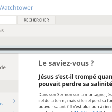
Watchtower
NS
Le saviez-​vous ?
 de
Jésus s’est-​il trompé quan
pouvait perdre sa salinité
Dans son Sermon sur la montagne, Jésus 
sel de la terre ; mais si le sel perd sa fo
ume de Jéhovah 1985
pouvoir salant ? Il n’est plus bon à rie