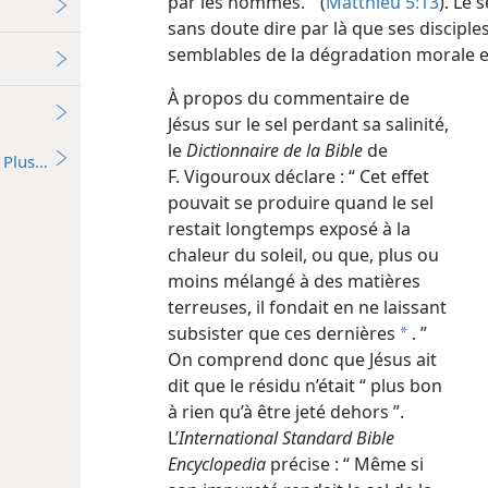
par les hommes. ” (
Matthieu 5:13
). Le 
sans doute dire par là que ses disciple
semblables de la dégradation morale et 
À propos du commentaire de
Jésus sur le sel perdant sa salinité,
le
Dictionnaire de la Bible
de
Plus…
F. Vigouroux déclare : “ Cet effet
pouvait se produire quand le sel
restait longtemps exposé à la
chaleur du soleil, ou que, plus ou
moins mélangé à des matières
terreuses, il fondait en ne laissant
subsister que ces dernières
. ”
a
On comprend donc que Jésus ait
dit que le résidu n’était “ plus bon
à rien qu’à être jeté dehors ”.
L’
International Standard Bible
Encyclopedia
précise : “ Même si