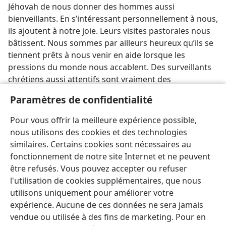
Jéhovah de nous donner des hommes aussi
bienveillants. En s’intéressant personnellement à nous,
ils ajoutent à notre joie. Leurs visites pastorales nous
bâtissent. Nous sommes par ailleurs heureux qu’ils se
tiennent prêts à nous venir en aide lorsque les
pressions du monde nous accablent. Des surveillants
chrétiens aussi attentifs sont vraiment des
« compagnons de travail pour [n]otre joie ».
Paramètres de confidentialité
Le même échantillon a répondu à cette autre question :
a
Pour vous offrir la meilleure expérience possible,
« Qu’apprécies-tu le plus chez un ancien ? » La réponse a presque été
nous utilisons des cookies et des technologies
unanime : « Qu’il soit abordable. » Nous parlerons de cette qualité
similaires. Certains cookies sont nécessaires au
importante dans une prochaine édition.
fonctionnement de notre site Internet et ne peuvent
être refusés. Vous pouvez accepter ou refuser
l'utilisation de cookies supplémentaires, que nous
utilisons uniquement pour améliorer votre
expérience. Aucune de ces données ne sera jamais
vendue ou utilisée à des fins de marketing. Pour en