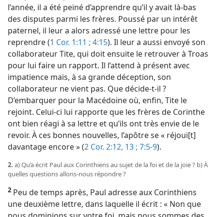
l’année, il a été peiné d’apprendre qu’il y avait là-bas
des disputes parmi les frères. Poussé par un intérêt
paternel, il leur a alors adressé une lettre pour les
reprendre (
1 Cor. 1:11 ;
4:15
). Il leur a aussi envoyé son
collaborateur Tite, qui doit ensuite le retrouver à Troas
pour lui faire un rapport. Il l’attend à présent avec
impatience mais, à sa grande déception, son
collaborateur ne vient pas. Que décide-t-il ?
D’embarquer pour la Macédoine où, enfin, Tite le
rejoint. Celui-ci lui rapporte que les frères de Corinthe
ont bien réagi à sa lettre et qu’ils ont très envie de le
revoir. À ces bonnes nouvelles, l’apôtre se « réjoui[t]
davantage encore » (
2 Cor. 2:12, 13 ;
7:5-9
).
2.
a) Qu’a écrit Paul aux Corinthiens au sujet de la foi et de la joie ? b) À
quelles questions allons-nous répondre ?
2
Peu de temps après, Paul adresse aux Corinthiens
une deuxième lettre, dans laquelle il écrit : « Non que
nous dominions sur votre foi, mais nous sommes des