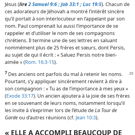
Jésus (
lire
2 Samuel 9:6 ;
Job 33:1 ;
Luc 19:5
). Chacun de
ces adorateurs de Jéhovah a montré l’intérêt sincère
qu’il portait à son interlocuteur en l’appelant par son
nom. Paul comprenait lui aussi l’importance de se
rappeler et d’utiliser le nom de ses compagnons
chrétiens. Il termine une de ses lettres en saluant
nommément plus de 25 frères et sœurs, dont Persis,
au sujet de qui il écrit : « Saluez Persis notre bien-
aimée » (
Rom. 16:3-15
).
7
Des anciens ont parfois du mal à retenir les noms.
Pourtant, s’y appliquer sincèrement revient à dire à
son compagnon : « Tu as de l’importance à mes yeux »
(
Exode 33:17
). Un ancien ajoutera à la joie de ses frères
en se souvenant de leurs noms, notamment lorsqu’il
les invite à s’exprimer lors de l’étude de
La Tour de
Garde
ou d’autres réunions (cf.
Jean 10:3
).
« ELLE A ACCOMPLI BEAUCOUP DE