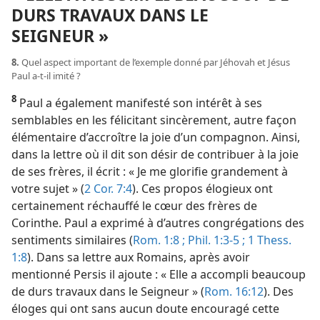
DURS TRAVAUX DANS LE
SEIGNEUR »
8.
Quel aspect important de l’exemple donné par Jéhovah et Jésus
Paul a-t-il imité ?
8
Paul a également manifesté son intérêt à ses
semblables en les félicitant sincèrement, autre façon
élémentaire d’accroître la joie d’un compagnon. Ainsi,
dans la lettre où il dit son désir de contribuer à la joie
de ses frères, il écrit : « Je me glorifie grandement à
votre sujet » (
2 Cor. 7:4
). Ces propos élogieux ont
certainement réchauffé le cœur des frères de
Corinthe. Paul a exprimé à d’autres congrégations des
sentiments similaires (
Rom. 1:8 ;
Phil. 1:3-5 ;
1 Thess.
1:8
). Dans sa lettre aux Romains, après avoir
mentionné Persis il ajoute : « Elle a accompli beaucoup
de durs travaux dans le Seigneur » (
Rom. 16:12
). Des
éloges qui ont sans aucun doute encouragé cette