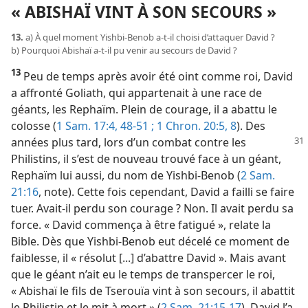
« ABISHAÏ VINT À SON SECOURS »
13.
a) À quel moment Yishbi-Benob a-t-il choisi d’attaquer David ?
b) Pourquoi Abishaï a-t-il pu venir au secours de David ?
13
Peu de temps après avoir été oint comme roi, David
a affronté Goliath, qui appartenait à une race de
géants, les Rephaïm. Plein de courage, il a abattu le
colosse (
1 Sam. 17:4,
48-51 ;
1 Chron. 20:5,
8
). Des
années plus tard, lors d’un combat
contre les
Philistins, il s’est de nouveau trouvé face à un géant,
Rephaïm lui aussi, du nom de Yishbi-Benob (
2 Sam.
21:16
, note). Cette fois cependant, David a failli se faire
tuer. Avait-il perdu son courage ? Non. Il avait perdu sa
force. « David commença à être fatigué », relate la
Bible. Dès que Yishbi-Benob eut décelé ce moment de
faiblesse, il « résolut [...] d’abattre David ». Mais avant
que le géant n’ait eu le temps de transpercer le roi,
« Abishaï le fils de Tserouïa vint à son secours, il abattit
le Philistin et le mit à mort » (
2 Sam. 21:15-17
). David l’a