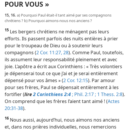
POUR VOUS »
15, 16.
a) Pourquoi Paul était-il tant aimé par ses compagnons
chrétiens ? b) Pourquoi aimons-nous nos anciens ?
15
Les bergers chrétiens ne ménagent pas leurs
efforts. Ils passent parfois des nuits entières à prier
pour le troupeau de Dieu ou à soutenir leurs
compagnons (
2 Cor. 11:27, 28
). Comme Paul, toutefois,
ils assument leur responsabilité pleinement et avec
joie. L’apôtre a écrit aux Corinthiens : « Très volontiers
je dépenserai tout ce que j’ai et je serai entièrement
dépensé pour vos âmes » (
2 Cor. 12:15
). Par amour
pour ses frères, Paul se dépensait entièrement à les
fortifier (
lire
2 Corinthiens 2:4
;
Phil. 2:17 ;
1 Thess. 2:8
).
On comprend que les frères l’aient tant aimé ! (
Actes
20:31-38
).
16
Nous aussi, aujourd’hui, nous aimons nos anciens
et, dans nos prières individuelles, nous remercions