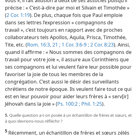
vous », il fait allusion à deux de ses associés puisqu’il
précise : « C’est-à-dire par moi et Silvain et Timothée »
(
2 Cor. 1:19
). De plus, chaque fois que Paul emploie
dans ses lettres l’expression « compagnons de
travail », c’est toujours en rapport avec de proches
collaborateurs tels Apollos, Aquila, Prisca, Timothée,
Tite, etc. (
Rom. 16:3,
21 ;
1 Cor. 3:6-9 ;
2 Cor. 8:23
). Ainsi,
quand il affirme : « Nous sommes des compagnons de
travail pour votre joie », il assure aux Corinthiens que
ses compagnons et lui veulent faire leur possible pour
favoriser la joie de tous les membres de la
congrégation. C’est aussi le désir des surveillants
chrétiens de notre époque. Ils veulent faire tout ce qui
est en leur pouvoir pour aider leurs frères à « serv[ir]
Jéhovah dans la joie » (
Ps. 100:2 ;
Phil. 1:25
).
5.
Quelle question a-t-on posée à un échantillon de frères et sœurs, et
à quoi devrions-nous réfléchir ?
5
Récemment, un échantillon de frères et sœurs zélés