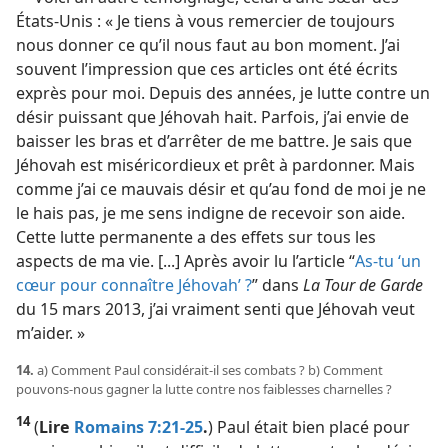
États-Unis : « Je tiens à vous remercier de toujours
nous donner ce qu’il nous faut au bon moment. J’ai
souvent l’impression que ces articles ont été écrits
exprès pour moi. Depuis des années, je lutte contre un
désir puissant que Jéhovah hait. Parfois, j’ai envie de
baisser les bras et d’arrêter de me battre. Je sais que
Jéhovah est miséricordieux et prêt à pardonner. Mais
comme j’ai ce mauvais désir et qu’au fond de moi je ne
le hais pas, je me sens indigne de recevoir son aide.
Cette lutte permanente a des effets sur tous les
aspects de ma vie. [...] Après avoir lu l’article “
As-​tu ‘un
cœur pour connaître Jéhovah’ ?
” dans
La Tour de Garde
du 15 mars 2013, j’ai vraiment senti que Jéhovah veut
m’aider. »
14.
a) Comment Paul considérait-​il ses combats ? b) Comment
pouvons-​nous gagner la lutte contre nos faiblesses charnelles ?
14
(
Lire
Romains 7:21-25
.
) Paul était bien placé pour