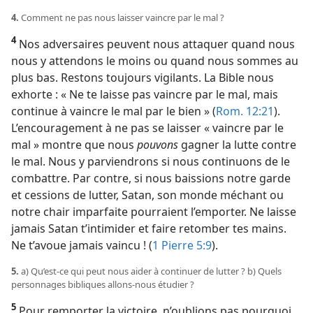
4.
Comment ne pas nous laisser vaincre par le mal ?
4
Nos adversaires peuvent nous attaquer quand nous
nous y attendons le moins ou quand nous sommes au
plus bas. Restons toujours vigilants. La Bible nous
exhorte : « Ne te laisse pas vaincre par le mal, mais
continue à vaincre le mal par le bien » (
Rom. 12:21
).
L’encouragement à ne pas se laisser « vaincre par le
mal » montre que nous
pouvons
gagner la lutte contre
le mal. Nous y parviendrons si nous continuons de le
combattre. Par contre, si nous baissions notre garde
et cessions de lutter, Satan, son monde méchant ou
notre chair imparfaite pourraient l’emporter. Ne laisse
jamais Satan t’intimider et faire retomber tes mains.
Ne t’avoue jamais vaincu ! (
1 Pierre 5:9
).
5.
a) Qu’est-​ce qui peut nous aider à continuer de lutter ? b) Quels
personnages bibliques allons-​nous étudier ?
5
Pour remporter la victoire, n’oublions pas pourquoi