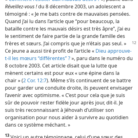
Réveillez-vous !
du 8 décembre 2003, un adolescent a
témoigné : « Je me bats contre de mauvaises pensées.
Quand j’ai lu dans l’article que “pour beaucoup, la
bataille contre les mauvais désirs est très âpre”, j’ai eu
le sentiment de faire partie de la grande famille des
frères et sœurs. J’ai compris
que je n’étais pas seul. »
Ce jeune a aussi tiré profit de l’article «
Dieu approuve-​
t-​il les mœurs “différentes” ?
», paru dans le numéro du
8 octobre 2003. Cet article disait que la lutte que
mènent certains est pour eux « une épine dans la
chair » (
2 Cor. 12:7
). Même s’ils continuent de se battre
pour garder une conduite droite, ils peuvent envisager
l’avenir avec optimisme. « C’est pour cela que je suis
sûr de pouvoir rester fidèle jour après jour, dit-​il. Je
suis très reconnaissant à Jéhovah d’utiliser son
organisation pour nous aider à survivre au quotidien
dans ce système méchant. »
13
Voici un autre témoignage, celui d’une sœur des