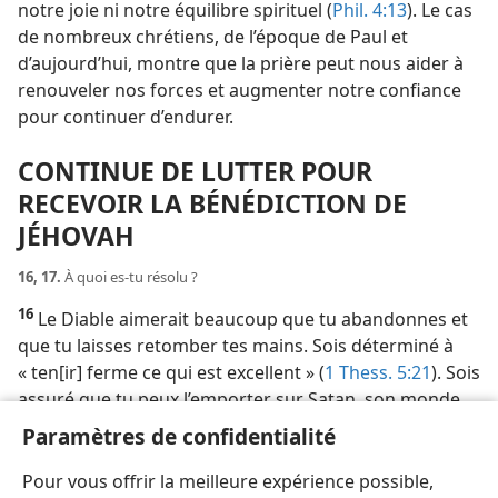
notre joie ni notre équilibre spirituel (
Phil. 4:13
). Le cas
de nombreux chrétiens, de l’époque de Paul et
d’aujourd’hui, montre que la prière peut nous aider à
renouveler nos forces et augmenter notre confiance
pour continuer d’endurer.
CONTINUE DE LUTTER POUR
RECEVOIR LA BÉNÉDICTION DE
JÉHOVAH
16, 17.
À quoi es-​tu résolu ?
16
Le Diable aimerait beaucoup que tu abandonnes et
que tu laisses retomber tes mains. Sois déterminé à
« ten[ir] ferme ce qui est excellent » (
1 Thess. 5:21
). Sois
assuré que tu peux l’emporter sur Satan, son monde
méchant et toute tendance pécheresse. Tu y
Paramètres de confidentialité
parviendras en comptant entièrement sur la capacité
de Dieu à te fortifier (
2 Cor. 4:7-9 ;
Gal. 6:9
).
Pour vous offrir la meilleure expérience possible,