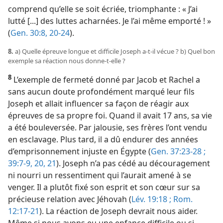
comprend qu’elle se soit écriée, triomphante : « J’ai
lutté [...] des luttes acharnées. Je l’ai même emporté ! »
(
Gen. 30:8,
20-24
).
8.
a) Quelle épreuve longue et difficile Joseph a-​t-​il vécue ? b) Quel bon
exemple sa réaction nous donne-​t-​elle ?
8
L’exemple de fermeté donné par Jacob et Rachel a
sans aucun doute profondément marqué leur fils
Joseph et allait influencer sa façon de réagir aux
épreuves de sa propre foi. Quand il avait 17 ans, sa vie
a été bouleversée. Par jalousie, ses frères l’ont vendu
en esclavage. Plus tard, il a dû endurer des années
d’emprisonnement injuste en Égypte (
Gen. 37:23-28 ;
39:7-9,
20, 21
). Joseph n’a pas cédé au découragement
ni nourri un ressentiment qui l’aurait amené à se
venger. Il a plutôt fixé son esprit et son cœur sur sa
précieuse relation avec Jéhovah (
Lév. 19:18 ;
Rom.
12:17-21
). La réaction de Joseph devrait nous aider.