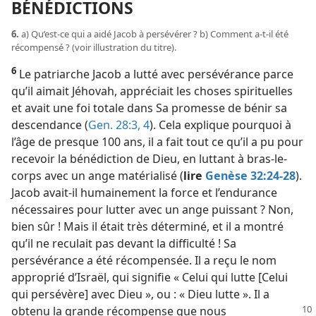
BÉNÉDICTIONS
6.
a) Qu’est-​ce qui a aidé Jacob à persévérer ? b) Comment a-​t-​il été
récompensé ? (voir illustration du titre).
6
Le patriarche Jacob a lutté avec persévérance parce
qu’il aimait Jéhovah, appréciait les choses spirituelles
et avait une foi totale dans Sa promesse de bénir sa
descendance (
Gen. 28:3, 4
). Cela explique pourquoi à
l’âge de presque 100 ans, il a fait tout ce qu’il a pu pour
recevoir la bénédiction de Dieu, en luttant à bras-le-
corps avec un ange matérialisé (
lire
Genèse 32:24-28
).
Jacob avait-​il humainement la force et l’endurance
nécessaires pour lutter avec un ange puissant ? Non,
bien sûr ! Mais il était très déterminé, et il a montré
qu’il ne reculait pas devant la difficulté ! Sa
persévérance a été récompensée. Il a reçu le nom
approprié d’Israël, qui signifie « Celui qui lutte [Celui
qui persévère] avec Dieu », ou : « Dieu lutte ». Il a
obtenu la grande
récompense que nous