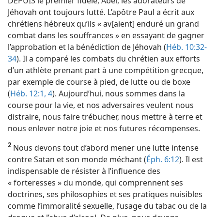
DEPUIS le premier fidèle, Abel, les adorateurs de
Jéhovah ont toujours lutté. L’apôtre Paul a écrit aux
chrétiens hébreux qu’ils « av[aient] enduré un grand
combat dans les souffrances » en essayant de gagner
l’approbation et la bénédiction de Jéhovah (
Héb. 10:32-
34
). Il a comparé les combats du chrétien aux efforts
d’un athlète prenant part à une compétition grecque,
par exemple de course à pied, de lutte ou de boxe
(
Héb. 12:1,
4
). Aujourd’hui, nous sommes dans la
course pour la vie, et nos adversaires veulent nous
distraire, nous faire trébucher, nous mettre à terre et
nous enlever notre joie et nos futures récompenses.
2
Nous devons tout d’abord mener une lutte intense
contre Satan et son monde méchant (
Éph. 6:12
). Il est
indispensable de résister à l’influence des
« forteresses » du monde, qui comprennent ses
doctrines, ses philosophies et ses pratiques nuisibles
comme l’immoralité sexuelle, l’usage du tabac ou de la