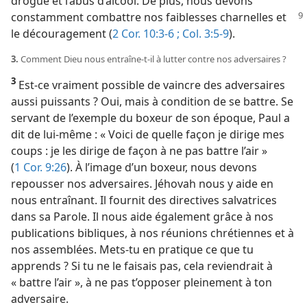
drogue et l’abus d’alcool. De plus, nous devons
constamment
combattre nos faiblesses charnelles et
le découragement (
2 Cor. 10:3-6 ;
Col. 3:5-9
).
3.
Comment Dieu nous entraîne-​t-​il à lutter contre nos adversaires ?
3
Est-​ce vraiment possible de vaincre des adversaires
aussi puissants ? Oui, mais à condition de se battre. Se
servant de l’exemple du boxeur de son époque, Paul a
dit de lui-​même : « Voici de quelle façon je dirige mes
coups : je les dirige de façon à ne pas battre l’air »
(
1 Cor. 9:26
). À l’image d’un boxeur, nous devons
repousser nos adversaires. Jéhovah nous y aide en
nous entraînant. Il fournit des directives salvatrices
dans sa Parole. Il nous aide également grâce à nos
publications bibliques, à nos réunions chrétiennes et à
nos assemblées. Mets-​tu en pratique ce que tu
apprends ? Si tu ne le faisais pas, cela reviendrait à
« battre l’air », à ne pas t’opposer pleinement à ton
adversaire.