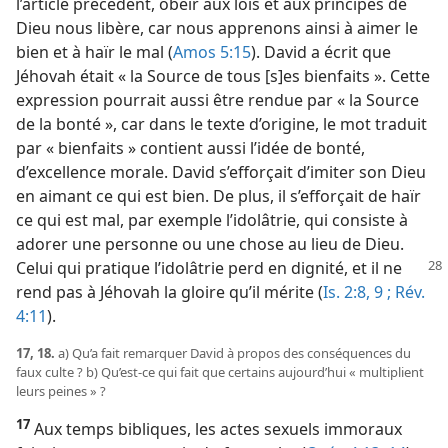
l’article précédent, obéir aux lois et aux principes de
Dieu nous libère, car nous apprenons ainsi à aimer le
bien et à haïr le mal (
Amos 5:15
). David a écrit que
Jéhovah était « la Source de tous [s]es bienfaits ». Cette
expression pourrait aussi être rendue par « la Source
de la bonté », car dans le texte d’origine, le mot traduit
par « bienfaits » contient aussi l’idée de bonté,
d’excellence morale. David s’efforçait d’imiter son Dieu
en aimant ce qui est bien. De plus, il s’efforçait de haïr
ce qui est mal, par exemple l’idolâtrie, qui consiste à
adorer une personne ou une chose au lieu de Dieu.
Celui qui pratique
l’idolâtrie perd en dignité, et il ne
rend pas à Jéhovah la gloire qu’il mérite (
Is. 2:8, 9 ;
Rév.
4:11
).
17, 18.
a) Qu’a fait remarquer David à propos des conséquences du
faux culte ? b) Qu’est-​ce qui fait que certains aujourd’hui « multiplient
leurs peines » ?
17
Aux temps bibliques, les actes sexuels immoraux