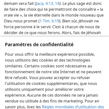
demain sera fait (
Jacq. 4:13, 14
). Le plus sage est donc
de faire des choix qui te permettront de connaître « la
vraie vie », la vie éternelle dans le monde nouveau que
Dieu nous promet (
1 Tim. 6:19
). Bien sûr, Jéhovah ne
force personne à le servir. C’est à chacun de nous de
décider de ce que nous ferons. Alors, fais de Jéhovah
ta « portion » en te rapprochant de lui jour après jour,
Paramètres de confidentialité
et chéris toutes les « bonnes choses » qu’il te donne
(
Ps. 103:5
). Sois sûr qu’il peut te procurer de « la joie
Pour vous offrir la meilleure expérience possible,
[...] en abondance » et « du bonheur pour toujours » !
nous utilisons des cookies et des technologies
(
Ps. 16:11
).
similaires. Certains cookies sont nécessaires au
fonctionnement de notre site Internet et ne peuvent
être refusés. Vous pouvez accepter ou refuser
l'utilisation de cookies supplémentaires, que nous
utilisons uniquement pour améliorer votre
Français
Partager
Préférences
expérience. Aucune de ces données ne sera jamais
Copyright
© 2026 Watch Tower Bible and Tract Society of Pennsylvania
vendue ou utilisée à des fins de marketing. Pour en
Conditions d’utilisation
Règles de confidentialité
savoir plus, lisez les
Règles mondiales d’utilisation des
Paramètres de confidentialité
Se connecter
JW.ORG