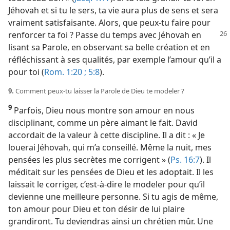
Jéhovah et si tu le sers, ta vie aura plus de sens et sera
vraiment satisfaisante. Alors, que peux-​tu faire pour
renforcer ta foi ?
Passe du temps avec Jéhovah en
lisant sa Parole, en observant sa belle création et en
réfléchissant à ses qualités, par exemple l’amour qu’il a
pour toi (
Rom. 1:20 ;
5:8
).
9.
Comment peux-​tu laisser la Parole de Dieu te modeler ?
9
Parfois, Dieu nous montre son amour en nous
disciplinant, comme un père aimant le fait. David
accordait de la valeur à cette discipline. Il a dit : « Je
louerai Jéhovah, qui m’a conseillé. Même la nuit, mes
pensées les plus secrètes me corrigent » (
Ps. 16:7
). Il
méditait sur les pensées de Dieu et les adoptait. Il les
laissait le corriger, c’est-à-dire le modeler pour qu’il
devienne une meilleure personne. Si tu agis de même,
ton amour pour Dieu et ton désir de lui plaire
grandiront. Tu deviendras ainsi un chrétien mûr. Une