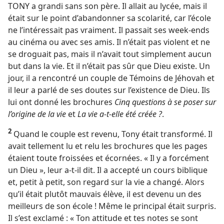
TONY a grandi sans son père. Il allait au lycée, mais il
était sur le point d’abandonner sa scolarité, car l’école
ne l’intéressait pas vraiment. Il passait ses week-ends
au cinéma ou avec ses amis. Il n’était pas violent et ne
se droguait pas, mais il n’avait tout simplement aucun
but dans la vie. Et il n’était pas sûr que Dieu existe. Un
jour, il a rencontré un couple de Témoins de Jéhovah et
il leur a parlé de ses doutes sur l’existence de Dieu. Ils
lui ont donné les brochures
Cinq questions à se poser sur
l’origine de la vie
et
La vie a-​t-​elle été créée ?
.
2
Quand le couple est revenu, Tony était transformé. Il
avait tellement lu et relu les brochures que les pages
étaient toute froissées et écornées. « Il y a forcément
un Dieu », leur a-​t-​il dit. Il a accepté un cours biblique
et, petit à petit, son regard sur la vie a changé. Alors
qu’il était plutôt mauvais élève, il est devenu un des
meilleurs de son école ! Même le principal était surpris.
Il s’est exclamé : « Ton attitude et tes notes se sont