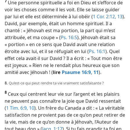
7
Une personne spirituelle a foi en Dieu et s’efforce de
voir les choses comme il les voit. Elle se laisse guider
par lui et elle est déterminée à lui obéir (
1 Cor. 2:12, 13
).
David, par exemple, était un homme spirituel. Il a
chanté : « Jéhovah est ma portion, la part qui m’est
attribuée, et ma coupe » (
Ps. 16:5
). Jéhovah était sa
« portion » en ce sens que David avait une relation
étroite avec lui, et il se réfugiait en lui (
Ps. 16:1
). Quel
effet cela avait-​il sur David ? Il a écrit : « Tout mon être
est joyeux. » Rien ne le rendait plus heureux que son
amitié avec Jéhovah ! (
lire
Psaume 16:9,
11
).
8.
Qu’est-​ce qui peut rendre ta vie vraiment satisfaisante ?
8
Ceux qui centrent leur vie sur l’argent et les plaisirs
ne peuvent pas connaître la joie que David ressentait
(
1 Tim. 6:9, 10
). Un frère du Canada a dit : « La véritable
satisfaction ne provient pas de ce qu’on peut retirer de
la vie, mais de ce qu’on donne à Jéhovah, l’Auteur de
tout beau don » (
Jacq. 1:17
). Si tu fais grandir ta foi en