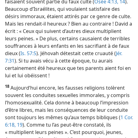
faisaient souvent partie du faux culte (
Osée 4:13, 14
).
Beaucoup d’Israélites, qui voulaient satisfaire des
désirs immoraux, étaient attirés par ce genre de culte.
Mais les rendait-​il heureux ? Bien au contraire ! David a
écrit : « Ceux qui suivent d’autres dieux multiplient
leurs peines. » De plus, certains causaient de terribles
souffrances à leurs enfants en les sacrifiant à de faux
dieux (
Is. 57:5
). Jéhovah détestait cette cruauté (
Jér.
7:31
). Si tu avais vécu à cette époque, tu aurais
certainement été heureux que tes parents aient foi en
lui et lui obéissent !
18
Aujourd’hui encore, les fausses religions tolèrent
souvent les conduites sexuelles immorales, y compris
l’homosexualité. Cela donne à beaucoup l’impression
d’être libres, mais les conséquences de leur conduite
sont toujours les mêmes qu’aux temps bibliques (
1 Cor.
6:18, 19
). Comme tu l’as peut-être constaté, ils
« multiplient leurs peines ». C’est pourquoi, jeunes,