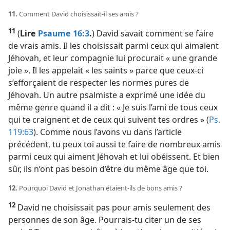
11.
Comment David choisissait-​il ses amis ?
11
(
Lire
Psaume 16:3
.
) David savait comment se faire
de vrais amis. Il les choisissait parmi ceux qui aimaient
Jéhovah, et leur compagnie lui procurait « une grande
joie ». Il les appelait « les saints » parce que ceux-ci
s’efforçaient de respecter les normes pures de
Jéhovah. Un autre psalmiste a exprimé une idée du
même genre quand il a dit : « Je suis l’ami de tous ceux
qui te craignent et de ceux qui suivent tes ordres » (
Ps.
119:63
). Comme nous l’avons vu dans l’article
précédent, tu peux toi aussi te faire de nombreux amis
parmi ceux qui aiment Jéhovah et lui obéissent. Et bien
sûr, ils n’ont pas besoin d’être du même âge que toi.
12.
Pourquoi David et Jonathan étaient-​ils de bons amis ?
12
David ne choisissait pas pour amis seulement des
personnes de son âge. Pourrais-​tu citer un de ses