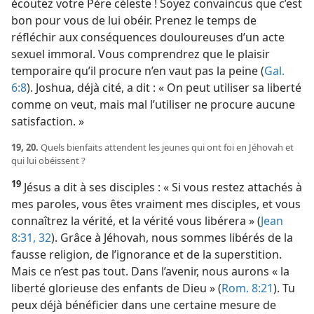
écoutez votre Père céleste ! Soyez convaincus que c’est
bon pour vous de lui obéir. Prenez le temps de
réfléchir aux conséquences douloureuses d’un acte
sexuel immoral. Vous comprendrez que le plaisir
temporaire qu’il procure n’en vaut pas la peine (
Gal.
6:8
). Joshua, déjà cité, a dit : « On peut utiliser sa liberté
comme on veut, mais mal l’utiliser ne procure aucune
satisfaction. »
19, 20.
Quels bienfaits attendent les jeunes qui ont foi en Jéhovah et
qui lui obéissent ?
19
Jésus a dit à ses disciples : « Si vous restez attachés à
mes paroles, vous êtes vraiment mes disciples, et vous
connaîtrez la vérité, et la vérité vous libérera » (
Jean
8:31, 32
). Grâce à Jéhovah, nous sommes libérés de la
fausse religion, de l’ignorance et de la superstition.
Mais ce n’est pas tout. Dans l’avenir, nous aurons « la
liberté glorieuse des enfants de Dieu » (
Rom. 8:21
). Tu
peux déjà bénéficier dans une certaine mesure de