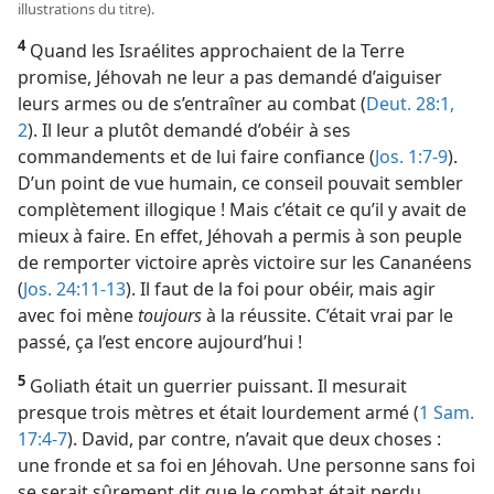
illustrations du titre).
4
Quand les Israélites approchaient de la Terre
promise, Jéhovah ne leur a pas demandé d’aiguiser
leurs armes ou de s’entraîner au combat (
Deut. 28:1,
2
). Il leur a plutôt demandé d’obéir à ses
commandements et de lui faire confiance (
Jos. 1:7-9
).
D’un point de vue humain, ce conseil pouvait sembler
complètement illogique ! Mais c’était ce qu’il y avait de
mieux à faire. En effet, Jéhovah a permis à son peuple
de remporter victoire après victoire sur les Cananéens
(
Jos. 24:11-13
). Il faut de la foi pour obéir, mais agir
avec foi mène
toujours
à la réussite. C’était vrai par le
passé, ça l’est encore aujourd’hui !
5
Goliath était un guerrier puissant. Il mesurait
presque trois mètres et était lourdement armé (
1 Sam.
17:4-7
). David, par contre, n’avait que deux choses :
une fronde et sa foi en Jéhovah. Une personne sans foi
se serait sûrement dit que le combat était perdu