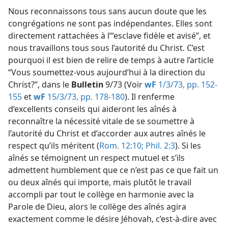
Nous reconnaissons tous sans aucun doute que les
congrégations ne sont pas indépendantes. Elles sont
directement rattachées à l’“esclave fidèle et avisé”, et
nous travaillons tous sous l’autorité du Christ. C’est
pourquoi il est bien de relire de temps à autre l’article
“Vous soumettez-​vous aujourd’hui à la direction du
Christ?”, dans le
Bulletin
9/73 (Voir
wF
1/3/73, pp. 152-
155
et
wF
15/3/73, pp. 178-180
). Il renferme
d’excellents conseils qui aideront les aînés à
reconnaître la nécessité vitale de se soumettre à
l’autorité du Christ et d’accorder aux autres aînés le
respect qu’ils méritent (
Rom. 12:10;
Phil. 2:3
). Si les
aînés se témoignent un respect mutuel et s’ils
admettent humblement que ce n’est pas ce que fait un
ou deux aînés qui importe, mais plutôt le travail
accompli par tout le collège en harmonie avec la
Parole de Dieu, alors le collège des aînés agira
exactement comme le désire Jéhovah, c’est-à-dire avec