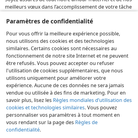
meilleurs vœux dans l’accomplissement de votre tâche
en cette période de l’année.
Paramètres de confidentialité
Collège central des témoins de
Pour vous offrir la meilleure expérience possible,
Jéhovah
nous utilisons des cookies et des technologies
similaires. Certains cookies sont nécessaires au
fonctionnement de notre site Internet et ne peuvent
être refusés. Vous pouvez accepter ou refuser
l'utilisation de cookies supplémentaires, que nous
Français
Partager
Préférences
utilisons uniquement pour améliorer votre
Copyright
© 2026 Watch Tower Bible and Tract Society of Pennsylvania
expérience. Aucune de ces données ne sera jamais
Conditions d’utilisation
Règles de confidentialité
Paramètres de confidentialité
Se connecter
JW.ORG
vendue ou utilisée à des fins de marketing. Pour en
savoir plus, lisez les
Règles mondiales d’utilisation des
cookies et technologies similaires
. Vous pouvez
personnaliser vos paramètres à tout moment en
vous rendant sur la page des
Règles de
confidentialité
.