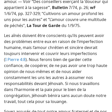
amour. — Voir “Des conseillers exerçant la ‘douceur qui
appartient à la sagesse’”,
Bulletin
7/74, p. 26;
wF
1/6/74, pp. 327-329; “Cultivons un amour profond les
uns pour les autres” et “L’amour couvre une multitude
de péchés”,
La Tour de Garde
du 1/9/75.
Les aînés doivent être conscients qu’ils peuvent avoir
des problèmes entre eux en raison de l’imperfection
humaine, mais l’amour chrétien et sincère devrait
toujours intervenir et couvrir leurs imperfections
(
I Pierre 4:8
). Nous ferons bien de garder cette
confiance, de coopérer, de ne pas avoir une trop haute
opinion de nous-​mêmes et de nous aider
constamment les uns les autres à assumer nos
responsabilités devant Jéhovah. Si nous travaillons
dans l’harmonie et la paix pour le bien de la
congrégation, Jéhovah bénira sans aucun doute notre
travail, tout cela pour sa louange.
Soyez assurés de tout notre amour fraternel et de nos