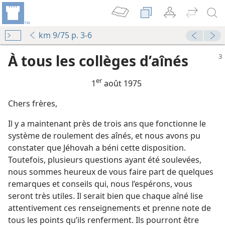
km 9/75 p. 3-6
À tous les collèges d’aînés
er
1
août 1975
Chers frères,
ents se succédant par roulement
Il y a maintenant près de trois ans que fonctionne le
La Tour de Garde annonce le Royaume de Jéhovah 1972
système de roulement des aînés, et nous avons pu
eau de Dieu
constater que Jéhovah a béni cette disposition.
La Tour de Garde annonce le Royaume de Jéhovah 1972
Toutefois, plusieurs questions ayant été soulevées,
nous sommes heureux de vous faire part de quelques
remarques et conseils qui, nous l’espérons, vous
gation
seront très utiles. Il serait bien que chaque aîné lise
attentivement ces renseignements et prenne note de
tous les points qu’ils renferment. Ils pourront être