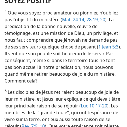
SOYEZ POSITIF
4
Que vous soyez proclamateur ou pionnier, n’oubliez
pas l’objectif du ministère (
Mat. 24:14;
28:19, 20
). La
prédication de la bonne nouvelle, œuvre de
témoignage, est une mission de Dieu, un privilège, et il
nous faut comprendre que Jéhovah ne demande pas
de ses serviteurs quelque chose de pesant (
1 Jean 5:3
).
Il veut que son peuple soit heureux de le servir. Par
conséquent, même si dans le territoire tous ne font
pas bon accueil à notre prédication, nous pouvons
quand même retirer beaucoup de joie du ministère.
Comment cela?
5
Les disciples de Jésus retiraient beaucoup de joie de
leur ministère, et Jésus leur expliqua ce qui devait être
leur principale raison de se réjouir (
Luc 10:17-20
). Les
membres de la “grande foule”, qui ont l’espérance de
vivre sur la terre, ont eux aussi toute raison de se
réjouir (
Rév. 7:9, 10
). Que votre espérance soit céleste