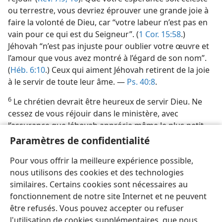
ou terrestre, vous devriez éprouver une grande joie à
faire la volonté de Dieu, car “votre labeur n’est pas en
vain pour ce qui est du Seigneur”. (
1 Cor. 15:58
.)
Jéhovah “n’est pas injuste pour oublier votre œuvre et
l’amour que vous avez montré à l’égard de son nom”.
(
Héb. 6:10
.) Ceux qui aiment Jéhovah retirent de la joie
à le servir de toute leur âme. —
Ps. 40:8
.
6
Le chrétien devrait être heureux de servir Dieu. Ne
cessez de vous réjouir dans le ministère, avec
l’assurance que Jéhovah apprécie même le plus petit
acte de piété véritable (voir
Marc 12:41-44
). Puissions-​
Paramètres de confidentialité
nous tous continuer à ‘glorifier notre ministère’ et
Pour vous offrir la meilleure expérience possible,
connaître la joie qu’il apporte! —
Rom. 11:13
.
nous utilisons des cookies et des technologies
similaires. Certains cookies sont nécessaires au
fonctionnement de notre site Internet et ne peuvent
être refusés. Vous pouvez accepter ou refuser
l'utilisation de cookies supplémentaires, que nous