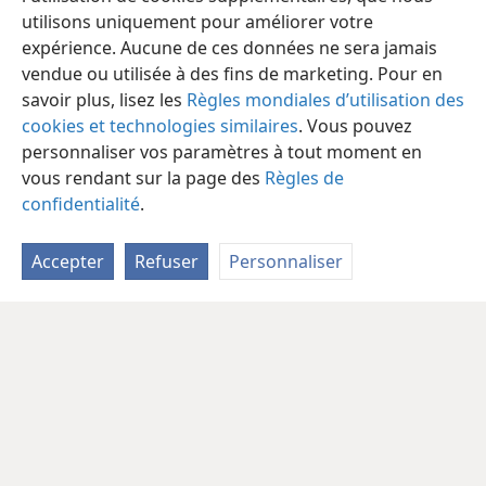
utilisons uniquement pour améliorer votre
expérience. Aucune de ces données ne sera jamais
vendue ou utilisée à des fins de marketing. Pour en
savoir plus, lisez les
Règles mondiales d’utilisation des
cookies et technologies similaires
. Vous pouvez
personnaliser vos paramètres à tout moment en
vous rendant sur la page des
Règles de
confidentialité
.
Accepter
Refuser
Personnaliser
Français
Partager
Préférences
Copyright
© 2026 Watch Tower Bible and Tract Society of Pennsylvania
Conditions d’utilisation
Règles de confidentialité
Paramètres de confidentialité
Se connecter
JW.ORG