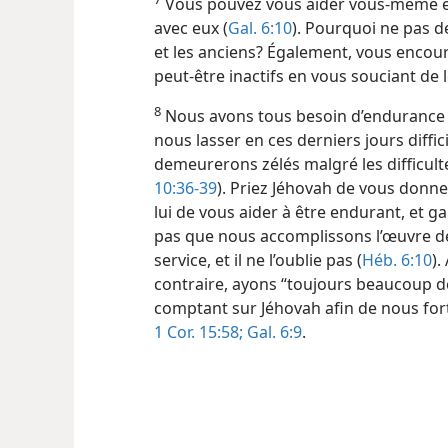
Vous pouvez vous aider vous-​même e
avec eux (
Gal. 6:10
). Pourquoi ne pas 
et les anciens? Également, vous encour
peut-être inactifs en vous souciant de l
8
Nous avons tous besoin d’endurance d
nous lasser en ces derniers jours diffi
demeurerons zélés malgré les difficulté
10:36-39
). Priez Jéhovah de vous donner
lui de vous aider à être endurant, et ga
pas que nous accomplissons l’œuvre de 
service, et il ne l’oublie pas (
Héb. 6:10
).
contraire, ayons “toujours beaucoup de
comptant sur Jéhovah afin de nous fort
1 Cor. 15:58;
Gal. 6:9
.