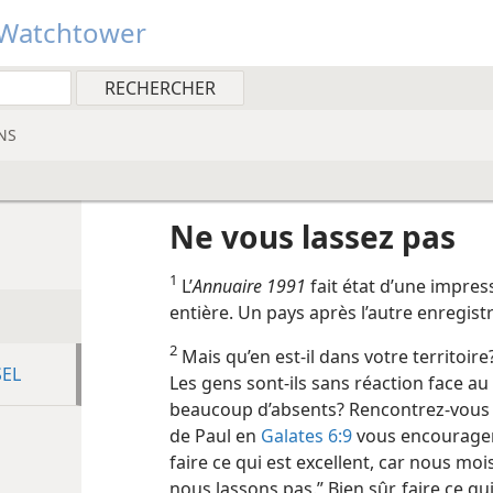
Watchtower
NS
Ne vous lassez pas
1
L’
Annuaire 1991
fait état d’une impres
entière. Un pays après l’autre enregi
2
Mais qu’en est-​il dans votre territoire
SEL
Les gens sont-​ils sans réaction face au
beaucoup d’absents? Rencontrez-​vous peu
de Paul en
Galates 6:9
vous encouragera
faire ce qui est excellent, car nous m
nous lassons pas.” Bien sûr, faire ce qui