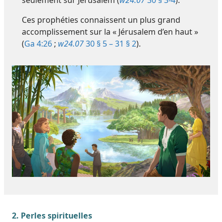
seulement sur Jérusalem (
w24.07
30 § 3-4
).
Ces prophéties connaissent un plus grand
accomplissement sur la « Jérusalem d’en haut »
(
Ga 4:26
;
w24.07
30 § 5 – 31 § 2
).
2. Perles spirituelles