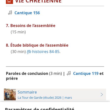
VIE CHRÉTIENNE
Cantique 156
7. Besoins de l’assemblée
(15 min)
8. Étude biblique de l’assemblée
(30 min)
lfb
histoires 84-85
.
Paroles de conclusion
(3 min)
|
Cantique 119
et
prière
Sommaire
La Tour de Garde (étude) 2026 | mars
Article d’étude (11-17 mai 2026)
Paramètres de confidentialité