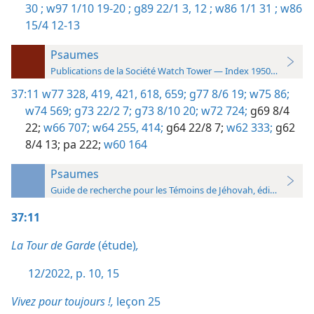
30 ;
w97 1/10 19-20 ;
g89 22/1 3,
12 ;
w86 1/1 31 ;
w86
15/4 12-13
Psaumes
Publications de la Société Watch Tower — Index 1950-1985
37:11
w77 328,
419,
421,
618,
659;
g77 8/6 19;
w75 86;
w74 569;
g73 22/2 7;
g73 8/10 20;
w72 724;
g69 8/4
22;
w66 707;
w64 255,
414;
g64 22/8 7;
w62 333;
g62
8/4 13;
pa 222;
w60 164
Psaumes
Guide de recherche pour les Témoins de Jéhovah, édition 2019
37:11
La Tour de Garde
(étude)
,
12/2022, p. 10,
15
Vivez pour toujours !,
leçon 25