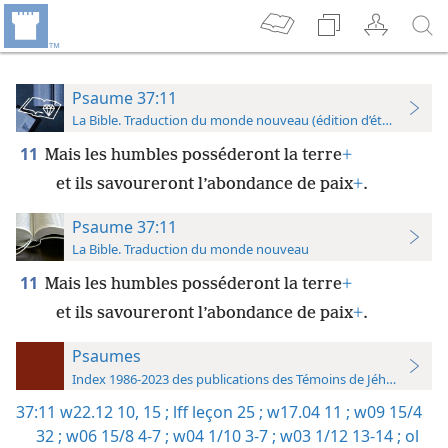
Psaume 37:11
La Bible. Traduction du monde nouveau (édition d’étude)
11
Mais les humbles posséderont la terre
+
et ils savoureront l’abondance de paix
+
.
Psaume 37:11
La Bible. Traduction du monde nouveau
11
Mais les humbles posséderont la terre
+
et ils savoureront l’abondance de paix
+
.
Psaumes
Index 1986-2023 des publications des Témoins de Jéhovah
37:11
w22.12 10,
15 ;
lff leçon 25 ;
w17.04 11 ;
w09 15/4
32 ;
w06 15/8 4-7 ;
w04 1/10 3-7 ;
w03 1/12 13-14 ;
ol