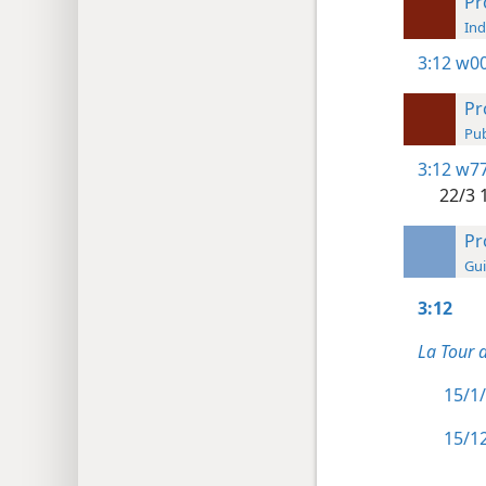
Pr
Ind
3:12
w00
Pr
Pub
3:12
w77
22/3 
Pr
Gui
3:12
La Tour 
15/1/
15/12