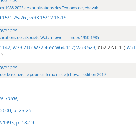
overbes
ex 1986-2023 des publications des Témoins de Jéhovah
 15/1 25-26 ;
w93 15/12 18-19
overbes
lications de la Société Watch Tower — Index 1950-1985
 142;
w73 716;
w72 465;
w64 117;
w63 523;
g62 22/6 11;
w61 
12
overbes
de de recherche pour les Témoins de Jéhovah, édition 2019
de Garde,
2000, p. 25-26
/1993, p. 18-19