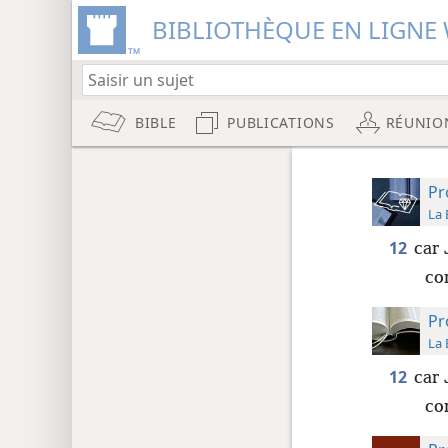
BIBLIOTHÈQUE EN LIGNE 
BIBLE
PUBLICATIONS
RÉUNIO
Pr
La 
12
car 
co
Pr
La 
12
car 
co