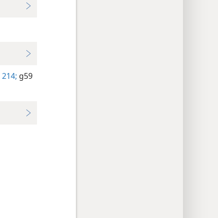
214;
g59