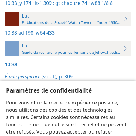
10:38
jy 174 ;
it-1 309 ;
gt chapitre 74 ;
w88 1/8 8
Luc
Publications de la Société Watch Tower — Index 1950-1985
10:38
ad 198;
w64 433
Luc
Guide de recherche pour les Témoins de Jéhovah, édition 2019
10:38
Étude perspicace
(vol. 1)
,
p. 309
Jésus : le chemin,
p. 174
Paramètres de confidentialité
La Tour de Garde,
Pour vous offrir la meilleure expérience possible,
1/8/1988, p. 8
nous utilisons des cookies et des technologies
similaires. Certains cookies sont nécessaires au
fonctionnement de notre site Internet et ne peuvent
être refusés. Vous pouvez accepter ou refuser