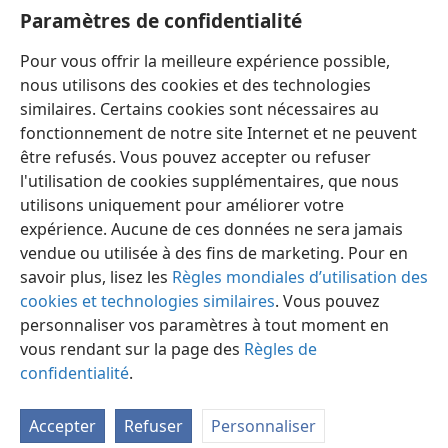
Hébreux
Paramètres de confidentialité
Publications de la Société Watch Tower — Index 1950-1985
Pour vous offrir la meilleure expérience possible,
12:10
w79 15/1 19;
sl 144;
w74 13,
306;
g63 22/9 7
nous utilisons des cookies et des technologies
similaires. Certains cookies sont nécessaires au
fonctionnement de notre site Internet et ne peuvent
être refusés. Vous pouvez accepter ou refuser
l'utilisation de cookies supplémentaires, que nous
Français
Préférences
utilisons uniquement pour améliorer votre
Copyright
© 2026 Watch Tower Bible and Tract Society of Pennsylvania
expérience. Aucune de ces données ne sera jamais
Conditions d’utilisation
Règles de confidentialité
Paramètres de confidentialité
Se connecter
JW.ORG
vendue ou utilisée à des fins de marketing. Pour en
savoir plus, lisez les
Règles mondiales d’utilisation des
cookies et technologies similaires
. Vous pouvez
personnaliser vos paramètres à tout moment en
vous rendant sur la page des
Règles de
confidentialité
.
Accepter
Refuser
Personnaliser