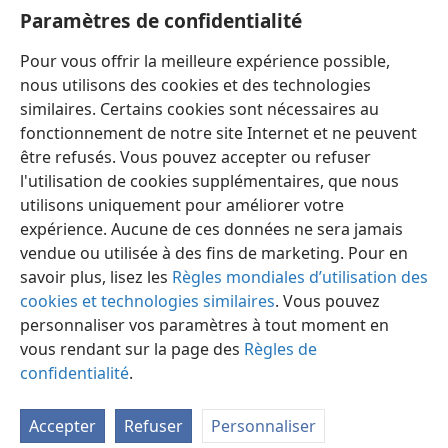
Hébreux
Paramètres de confidentialité
Publications de la Société Watch Tower — Index 1950-1985
Pour vous offrir la meilleure expérience possible,
12:18
pm 60;
w73 441;
w66 367;
w65 106
nous utilisons des cookies et des technologies
similaires. Certains cookies sont nécessaires au
fonctionnement de notre site Internet et ne peuvent
être refusés. Vous pouvez accepter ou refuser
l'utilisation de cookies supplémentaires, que nous
Français
Préférences
utilisons uniquement pour améliorer votre
Copyright
© 2026 Watch Tower Bible and Tract Society of Pennsylvania
expérience. Aucune de ces données ne sera jamais
Conditions d’utilisation
Règles de confidentialité
Paramètres de confidentialité
Se connecter
JW.ORG
vendue ou utilisée à des fins de marketing. Pour en
savoir plus, lisez les
Règles mondiales d’utilisation des
cookies et technologies similaires
. Vous pouvez
personnaliser vos paramètres à tout moment en
vous rendant sur la page des
Règles de
confidentialité
.
Accepter
Refuser
Personnaliser