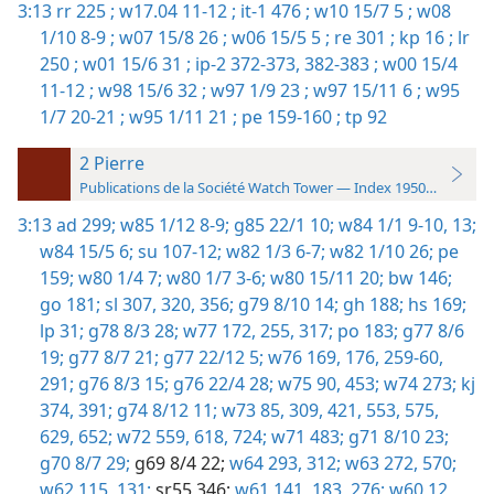
3:13
rr 225 ;
w17.04 11-12 ;
it-1 476 ;
w10 15/7 5 ;
w08
1/10 8-9 ;
w07 15/8 26 ;
w06 15/5 5 ;
re 301 ;
kp 16 ;
lr
250 ;
w01 15/6 31 ;
ip-2 372-373,
382-383 ;
w00 15/4
11-12 ;
w98 15/6 32 ;
w97 1/9 23 ;
w97 15/11 6 ;
w95
1/7 20-21 ;
w95 1/11 21 ;
pe 159-160 ;
tp 92
2 Pierre
Publications de la Société Watch Tower — Index 1950-1985
3:13
ad 299;
w85 1/12 8-9;
g85 22/1 10;
w84 1/1 9-10,
13;
w84 15/5 6;
su 107-12;
w82 1/3 6-7;
w82 1/10 26;
pe
159;
w80 1/4 7;
w80 1/7 3-6;
w80 15/11 20;
bw 146;
go 181;
sl 307,
320,
356;
g79 8/10 14;
gh 188;
hs 169;
lp 31;
g78 8/3 28;
w77 172,
255,
317;
po 183;
g77 8/6
19;
g77 8/7 21;
g77 22/12 5;
w76 169,
176,
259-60,
291;
g76 8/3 15;
g76 22/4 28;
w75 90,
453;
w74 273;
kj
374,
391;
g74 8/12 11;
w73 85,
309,
421,
553,
575,
629,
652;
w72 559,
618,
724;
w71 483;
g71 8/10 23;
g70 8/7 29;
g69 8/4 22;
w64 293,
312;
w63 272,
570;
w62 115,
131;
sr55 346;
w61 141,
183,
276;
w60 12,