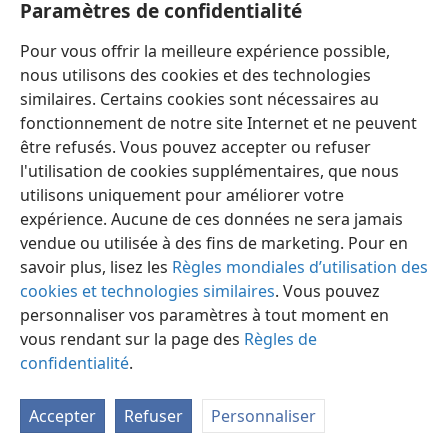
Paramètres de confidentialité
Vivre éternellement,
p. 159-160
Pour vous offrir la meilleure expérience possible,
Paix véritable,
p. 92
nous utilisons des cookies et des technologies
similaires. Certains cookies sont nécessaires au
fonctionnement de notre site Internet et ne peuvent
être refusés. Vous pouvez accepter ou refuser
l'utilisation de cookies supplémentaires, que nous
Français
Préférences
utilisons uniquement pour améliorer votre
Copyright
© 2026 Watch Tower Bible and Tract Society of Pennsylvania
expérience. Aucune de ces données ne sera jamais
Conditions d’utilisation
Règles de confidentialité
Paramètres de confidentialité
Se connecter
JW.ORG
vendue ou utilisée à des fins de marketing. Pour en
savoir plus, lisez les
Règles mondiales d’utilisation des
cookies et technologies similaires
. Vous pouvez
personnaliser vos paramètres à tout moment en
vous rendant sur la page des
Règles de
confidentialité
.
Accepter
Refuser
Personnaliser