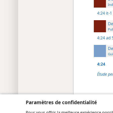
Ind
4:24
it-1
De
Pub
4:24
ad 
De
Gui
4:24
Étude pe
Paramètres de confidentialité
Copyright
© 2026 Watch Tower Bible and Tract Society
Pour vous offrir la meilleure expérience possi