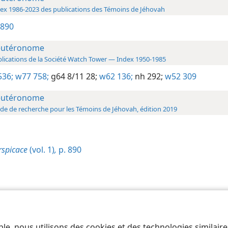
ex 1986-2023 des publications des Témoins de Jéhovah
 890
utéronome
lications de la Société Watch Tower — Index 1950-1985
536;
w77 758;
g64 8/11 28;
w62 136;
nh 292;
w52 309
utéronome
de de recherche pour les Témoins de Jéhovah, édition 2019
rspicace
(vol. 1)
,
p. 890
 of Pennsylvania
Conditions d’utilisation
Règles de confidentialité
Paramèt
ble, nous utilisons des cookies et des technologies similair