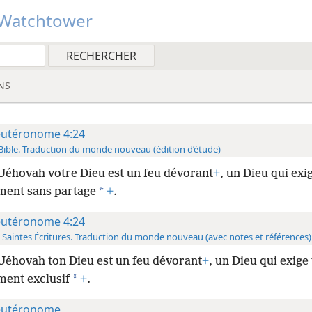
Watchtower
NS
utéronome 4:24
Bible. Traduction du monde nouveau (édition d’étude)
Jéhovah votre Dieu est un feu dévorant
+
, un Dieu qui exi
*
ment sans partage
+
.
utéronome 4:24
 Saintes Écritures. Traduction du monde nouveau (avec notes et références)
 Jéhovah
ton Dieu est un feu dévorant
+
, un Dieu qui exige
*
ment exclusif
+
.
utéronome