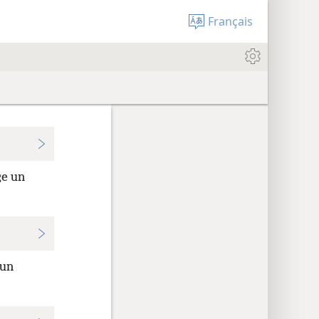
Français
ge un
 un