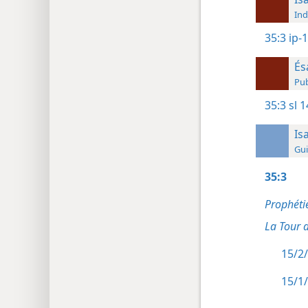
Ind
35:3
ip-
És
Pub
35:3
sl 1
Is
Gui
35:3
Prophétie
La Tour 
15/2/
15/1/