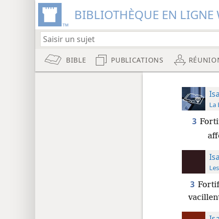
BIBLIOTHÈQUE EN LIGNE 
BIBLE
PUBLICATIONS
RÉUNIO
Is
La 
3
Forti
af
Is
Les
3
Forti
vacillen
Is