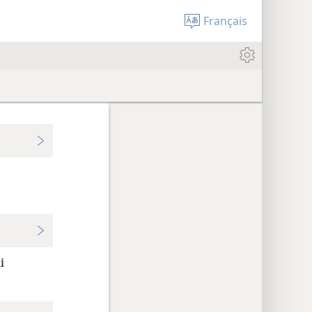
Français
i