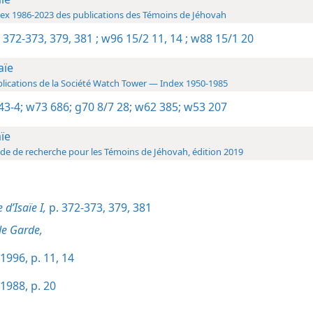
ex 1986-2023 des publications des Témoins de Jéhovah
1 372-373,
379,
381 ;
w96 15/2 11,
14 ;
w88 15/1 20
aïe
lications de la Société Watch Tower — Index 1950-1985
43-4;
w73 686;
g70 8/7 28;
w62 385;
w53 207
aïe
de de recherche pour les Témoins de Jéhovah, édition 2019
 d’Isaïe I,
p. 372-373,
379,
381
de Garde,
1996, p. 11,
14
1988, p. 20