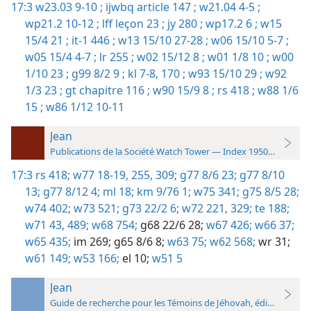
17:3
w23.03 9-10 ;
ijwbq article 147 ;
w21.04 4-5 ;
wp21.2 10-12 ;
lff leçon 23 ;
jy 280 ;
wp17.2 6 ;
w15
15/4 21 ;
it-1 446 ;
w13 15/10 27-28 ;
w06 15/10 5-7 ;
w05 15/4 4-7 ;
lr 255 ;
w02 15/12 8 ;
w01 1/8 10 ;
w00
1/10 23 ;
g99 8/2 9 ;
kl 7-8,
170 ;
w93 15/10 29 ;
w92
1/3 23 ;
gt chapitre 116 ;
w90 15/9 8 ;
rs 418 ;
w88 1/6
15 ;
w86 1/12 10-11
Jean
Publications de la Société Watch Tower — Index 1950-1985
17:3
rs 418;
w77 18-19,
255,
309;
g77 8/6 23;
g77 8/10
13;
g77 8/12 4;
ml 18;
km 9/76 1;
w75 341;
g75 8/5 28;
w74 402;
w73 521;
g73 22/2 6;
w72 221,
329;
te 188;
w71 43,
489;
w68 754;
g68 22/6 28;
w67 426;
w66 37;
w65 435;
im 269;
g65 8/6 8;
w63 75;
w62 568;
wr 31;
w61 149;
w53 166;
el 10;
w51 5
Jean
Guide de recherche pour les Témoins de Jéhovah, édition 2019