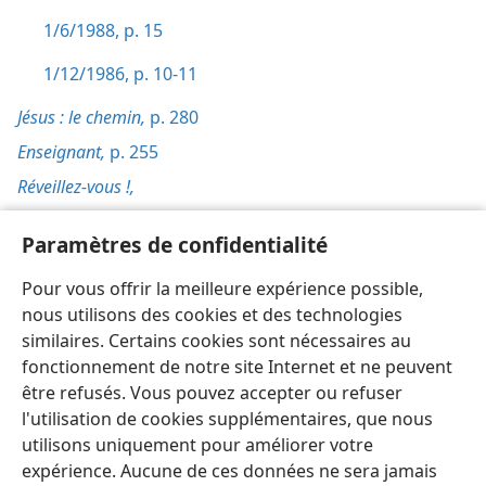
1/6/1988, p. 15
1/12/1986, p. 10-11
Jésus : le chemin,
p. 280
Enseignant,
p. 255
Réveillez-vous !,
8/2/1999, p. 9
Paramètres de confidentialité
Connaissance,
p. 7-8,
170
Pour vous offrir la meilleure expérience possible,
Comment raisonner,
p. 418
nous utilisons des cookies et des technologies
similaires. Certains cookies sont nécessaires au
fonctionnement de notre site Internet et ne peuvent
être refusés. Vous pouvez accepter ou refuser
l'utilisation de cookies supplémentaires, que nous
Français
Préférences
utilisons uniquement pour améliorer votre
expérience. Aucune de ces données ne sera jamais
Copyright
© 2026 Watch Tower Bible and Tract Society of Pennsylvania