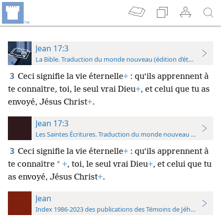
Jean 17:3
La Bible. Traduction du monde nouveau (édition d’étude)
3
Ceci signifie la vie éternelle
+
: qu’ils apprennent à
te connaître, toi, le seul vrai Dieu
+
, et celui que tu as
envoyé, Jésus Christ
+
.
Jean 17:3
Les Saintes Écritures. Traduction du monde nouveau (avec note
3
Ceci signifie la vie éternelle
+
: qu’ils apprennent à
*
te connaître
+
, toi, le seul vrai Dieu
+
, et celui que tu
as envoyé, Jésus Christ
+
.
Jean
Index 1986-2023 des publications des Témoins de Jéhovah