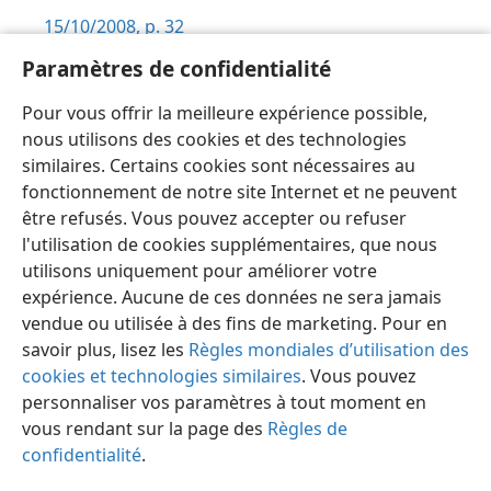
15/10/2008, p. 32
Paramètres de confidentialité
15/5/2006, p. 31
Pour vous offrir la meilleure expérience possible,
15/4/2006, p. 20-21
nous utilisons des cookies et des technologies
similaires. Certains cookies sont nécessaires au
fonctionnement de notre site Internet et ne peuvent
être refusés. Vous pouvez accepter ou refuser
l'utilisation de cookies supplémentaires, que nous
Français
Préférences
utilisons uniquement pour améliorer votre
Copyright
© 2026 Watch Tower Bible and Tract Society of Pennsylvania
expérience. Aucune de ces données ne sera jamais
Conditions d’utilisation
Règles de confidentialité
Paramètres de confidentialité
Se connecter
JW.ORG
vendue ou utilisée à des fins de marketing. Pour en
savoir plus, lisez les
Règles mondiales d’utilisation des
cookies et technologies similaires
. Vous pouvez
personnaliser vos paramètres à tout moment en
vous rendant sur la page des
Règles de
confidentialité
.