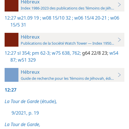
Hébreux
Index 1986-2023 des publications des Témoins de Jéhovah
12:27
w21.09 19 ;
w08 15/10 32 ;
w06 15/4 20-21 ;
w06
15/5 31
Hébreux
Publications de la Société Watch Tower — Index 1950-1985
12:27
sl 354;
pm 62-3;
w75 638,
762;
g64 22/8 23;
w54
87;
w51 329
Hébreux
Guide de recherche pour les Témoins de Jéhovah, édition 2019
12:27
La Tour de Garde
(étude)
,
9/2021, p. 19
La Tour de Garde,