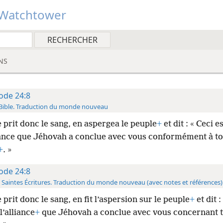
Watchtower
NS
ode 24:8
Bible. Traduction du monde nouveau
 prit donc le sang, en aspergea le peuple
+
et dit : « Ceci e
liance que Jéhovah a conclue avec vous conformément à to
+
. »
ode 24:8
 Saintes Écritures. Traduction du monde nouveau (avec notes et références)
 prit donc le sang, en fit l’aspersion sur le peuple
+
et dit :
l’alliance
+
que Jéhovah a conclue avec vous concernant t