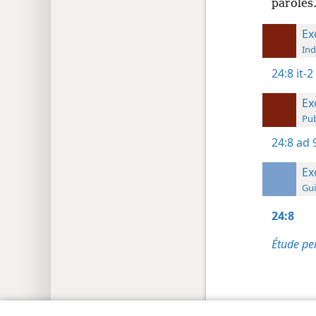
paroles.
Ex
Ind
24:8
it-2
Ex
Pub
24:8
ad 
Ex
Gui
24:8
Étude pe