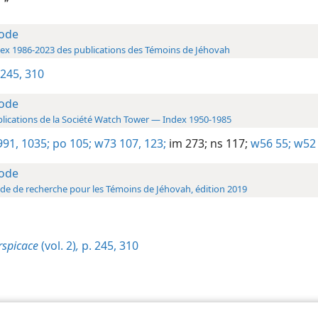
 ”
ode
ex 1986-2023 des publications des Témoins de Jéhovah
 245,
310
ode
lications de la Société Watch Tower — Index 1950-1985
991,
1035;
po 105;
w73 107,
123;
im 273;
ns 117;
w56 55;
w52 
ode
de de recherche pour les Témoins de Jéhovah, édition 2019
rspicace
(vol. 2)
,
p. 245,
310