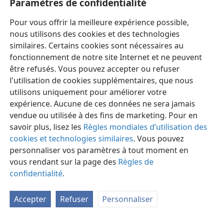
Paramètres de confidentialité
Pour vous offrir la meilleure expérience possible,
nous utilisons des cookies et des technologies
similaires. Certains cookies sont nécessaires au
fonctionnement de notre site Internet et ne peuvent
Français
Préférences
être refusés. Vous pouvez accepter ou refuser
Copyright
© 2026 Watch Tower Bible and Tract Society of Pennsylvania
l'utilisation de cookies supplémentaires, que nous
Conditions d’utilisation
Règles de confidentialité
utilisons uniquement pour améliorer votre
Paramètres de confidentialité
Se connecter
JW.ORG
expérience. Aucune de ces données ne sera jamais
vendue ou utilisée à des fins de marketing. Pour en
savoir plus, lisez les
Règles mondiales d’utilisation des
cookies et technologies similaires
. Vous pouvez
personnaliser vos paramètres à tout moment en
vous rendant sur la page des
Règles de
confidentialité
.
Accepter
Refuser
Personnaliser