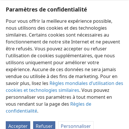
2 Chroniques
Paramètres de confidentialité
Publications de la Société Watch Tower — Index 1950-1985
Pour vous offrir la meilleure expérience possible,
7:1
ns 142;
w56 150
nous utilisons des cookies et des technologies
similaires. Certains cookies sont nécessaires au
fonctionnement de notre site Internet et ne peuvent
être refusés. Vous pouvez accepter ou refuser
l'utilisation de cookies supplémentaires, que nous
Français
Préférences
utilisons uniquement pour améliorer votre
Copyright
© 2026 Watch Tower Bible and Tract Society of Pennsylvania
expérience. Aucune de ces données ne sera jamais
Conditions d’utilisation
Règles de confidentialité
Paramètres de confidentialité
Se connecter
JW.ORG
vendue ou utilisée à des fins de marketing. Pour en
savoir plus, lisez les
Règles mondiales d’utilisation des
cookies et technologies similaires
. Vous pouvez
personnaliser vos paramètres à tout moment en
vous rendant sur la page des
Règles de
confidentialité
.
Accepter
Refuser
Personnaliser