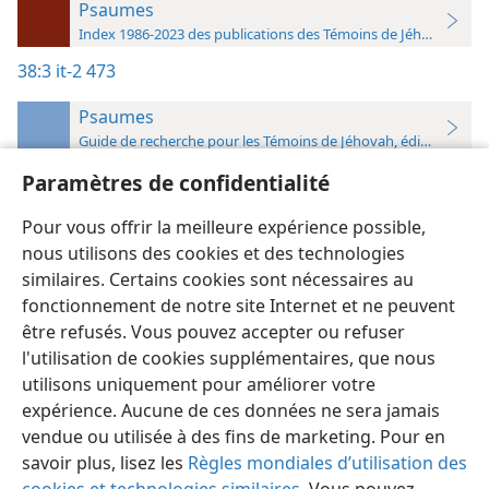
Psaumes
Index 1986-2023 des publications des Témoins de Jéhovah
38:3
it-2 473
Psaumes
Guide de recherche pour les Témoins de Jéhovah, édition 2019
Paramètres de confidentialité
38:3
Pour vous offrir la meilleure expérience possible,
Étude perspicace
(vol. 2)
,
p. 473
nous utilisons des cookies et des technologies
similaires. Certains cookies sont nécessaires au
fonctionnement de notre site Internet et ne peuvent
être refusés. Vous pouvez accepter ou refuser
l'utilisation de cookies supplémentaires, que nous
Français
Préférences
utilisons uniquement pour améliorer votre
Copyright
© 2026 Watch Tower Bible and Tract Society of Pennsylvania
expérience. Aucune de ces données ne sera jamais
Conditions d’utilisation
Règles de confidentialité
Paramètres de confidentialité
Se connecter
JW.ORG
vendue ou utilisée à des fins de marketing. Pour en
savoir plus, lisez les
Règles mondiales d’utilisation des