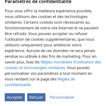
Paramètres de confidentialité
Pour vous offrir la meilleure expérience possible,
nous utilisons des cookies et des technologies
similaires. Certains cookies sont nécessaires au
fonctionnement de notre site Internet et ne peuvent
Français
Préférences
être refusés. Vous pouvez accepter ou refuser
Copyright
© 2026 Watch Tower Bible and Tract Society of Pennsylvania
l'utilisation de cookies supplémentaires, que nous
Conditions d’utilisation
Règles de confidentialité
utilisons uniquement pour améliorer votre
Paramètres de confidentialité
Se connecter
JW.ORG
expérience. Aucune de ces données ne sera jamais
vendue ou utilisée à des fins de marketing. Pour en
savoir plus, lisez les
Règles mondiales d’utilisation des
cookies et technologies similaires
. Vous pouvez
personnaliser vos paramètres à tout moment en
vous rendant sur la page des
Règles de
confidentialité
.
Accepter
Refuser
Personnaliser