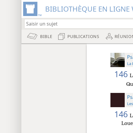
BIBLIOTHÈQUE EN LIGNE 
BIBLE
PUBLICATIONS
RÉUNIO
Ps
La 
146
L
Qu
Ps
Les
146
L
Loue