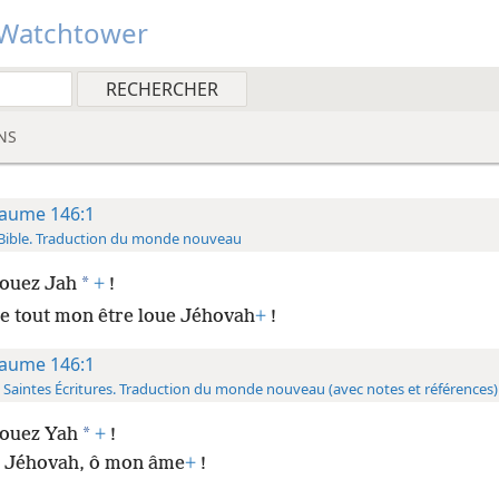
Watchtower
NS
aume 146:1
Bible. Traduction du monde nouveau
*
ouez Jah
+
!
e tout mon être loue Jéhovah
+
!
aume 146:1
 Saintes Écritures. Traduction du monde nouveau (avec notes et références)
*
ouez Yah
+
!
 Jéhovah, ô mon âme
+
!