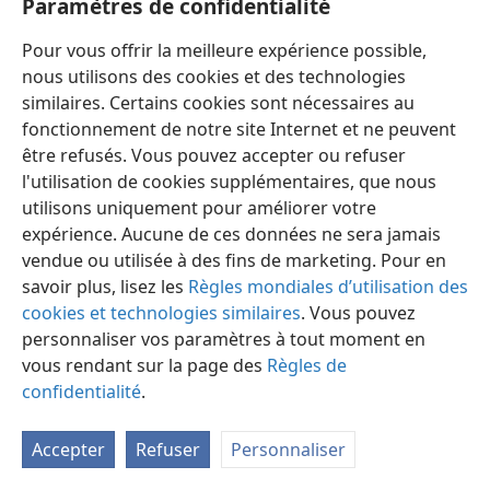
Paramètres de confidentialité
Publications de la Société Watch Tower — Index 1950-1985
146:6
w75 125;
tp73 21;
w72 613
Pour vous offrir la meilleure expérience possible,
nous utilisons des cookies et des technologies
similaires. Certains cookies sont nécessaires au
fonctionnement de notre site Internet et ne peuvent
être refusés. Vous pouvez accepter ou refuser
Français
Préférences
l'utilisation de cookies supplémentaires, que nous
utilisons uniquement pour améliorer votre
Copyright
© 2026 Watch Tower Bible and Tract Society of Pennsylvania
Conditions d’utilisation
Règles de confidentialité
expérience. Aucune de ces données ne sera jamais
Paramètres de confidentialité
Se connecter
JW.ORG
vendue ou utilisée à des fins de marketing. Pour en
savoir plus, lisez les
Règles mondiales d’utilisation des
cookies et technologies similaires
. Vous pouvez
personnaliser vos paramètres à tout moment en
vous rendant sur la page des
Règles de
confidentialité
.
Accepter
Refuser
Personnaliser