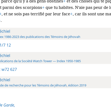
 parce qu’il y a des gens obstinés
+
et des choses qui te pi
st parmi des scorpions
+
que tu habites. N’aie pas peur de 
+
, et ne sois pas terrifié par leur face
+
, car ils sont une m
+
.
échiel
ex 1986-2023 des publications des Témoins de Jéhovah
1/7 12
échiel
lications de la Société Watch Tower — Index 1950-1985
;
w72 627
échiel
de de recherche pour les Témoins de Jéhovah, édition 2019
de Garde,