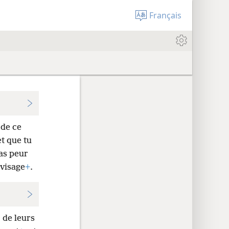
Français
 de ce
et que tu
pas peur
 visage
+
.
r de leurs