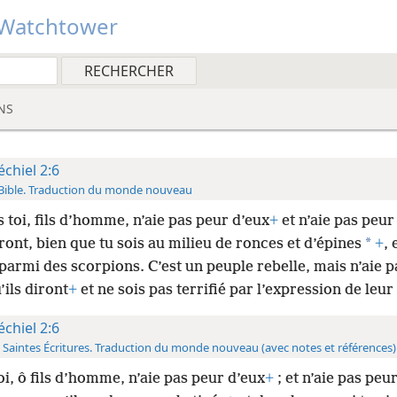
Watchtower
NS
échiel 2:6
Bible. Traduction du monde nouveau
s toi, fils d’homme, n’aie pas peur d’eux
+
et n’aie pas peur
*
iront, bien que tu sois au milieu de ronces et d’épines
+
, 
 parmi des scorpions. C’est
un peuple rebelle, mais n’aie 
’ils diront
+
et ne sois pas terrifié par l’expression de leur
échiel 2:6
 Saintes Écritures. Traduction du monde nouveau (avec notes et références)
toi, ô fils d’homme, n’aie pas peur d’eux
+
; et n’aie pas peu