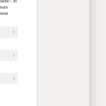
quent
+
, et
leurs
aison