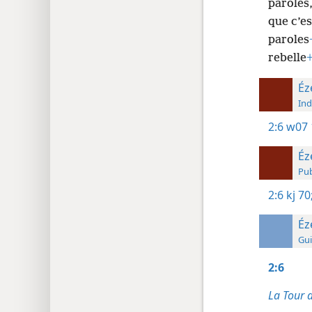
paroles,
que c’e
paroles
rebelle
Éz
Ind
2:6
w07 
Éz
Pub
2:6
kj 70
Éz
Gui
2:6
La Tour 